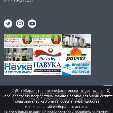
X
Сайт собирает неперсонифицированные данные о
© 2026 Центральная научная библиотека имени
пользователях посредством
файлов cookie
для улучшения
Якуба Коласа Национальной академии наук
пользовательского опыта, обеспечения удобства
Беларуси
использования и сбора статистики.
Все материалы сайта доступны по лицензии:
Creative
Персональные данные пользователей обрабатываются в