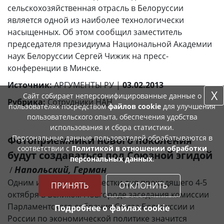
сельскохозяйственная отрасль в Белоруссии
является одной из наиболее технологически
насыщенных. Об этом сообщил заместитель
председателя президиума Национальной Академии
наук Белоруссии Сергей Чижик на пресс-
конференции в Минске.
Источник:
АРГУМЕНТЫ РУ |
03.02.2013
X
Сайт собирает неперсонифицированные данные о
Рубрика:
Сотрудники НАН
пользователях посредством
файлов cookie
для улучшения
пользовательского опыта, обеспечения удобства
использования и сбора статистики.
Персональные данные пользователей обрабатываются в
Фотоприемники нового поколения
соответствии с
Политикой в отношении обработки
будут создаваться под Союзной эгидой
персональных данных
.
Напольский, Герман
/
Одним из вопросов повестки дня проходящего 4-5
ПРИНЯТЬ
ОТКЛОНИТЬ
октября в Великом Новгороде заседания комиссии
Парламентского собрания Союза Белоруссии и
Подробнее о файлах cookie
России по экономической политике значится