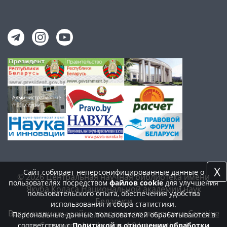
X
Сайт собирает неперсонифицированные данные о
© 2026 Центральная научная библиотека имени
пользователях посредством
файлов cookie
для улучшения
Якуба Коласа Национальной академии наук
пользовательского опыта, обеспечения удобства
Беларуси
использования и сбора статистики.
Все материалы сайта доступны по лицензии:
Creative
Персональные данные пользователей обрабатываются в
Commons Attribution 4.0 International
соответствии с
Политикой в отношении обработки