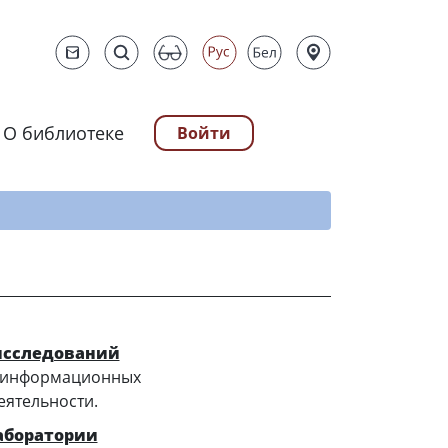
О библиотеке
Войти
ту
исследований
я информационных
еятельности.
аборатории