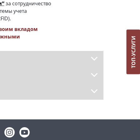
и”
за сотрудничество
темы учета
ID).
своим вкладом
нужными
ТОП-УСЛУГИ