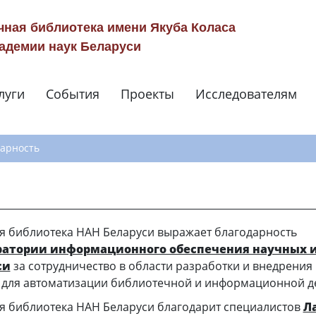
чная библиотека имени Якуба Коласа
адемии наук Беларуси
луги
События
Проекты
Исследователям
Навигация по сай
арность
я библиотека НАН Беларуси выражает благодарность
ратории информационного обеспечения научных 
си
за сотрудничество в области разработки и внедрени
й для автоматизации библиотечной и информационной д
я библиотека НАН Беларуси благодарит специалистов
Л