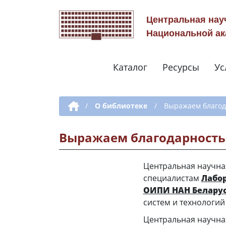
Центральная нау
Национальной ак
Каталог
Ресурсы
Ус
Дополнительная навигация
/
О библиотеке
/
Выражаем благод
Выражаем благодарность
Центральная научна
специалистам
Лабо
ОИПИ НАН Белару
систем и технологи
Центральная научна