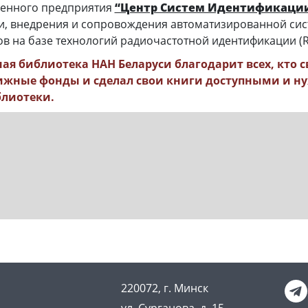
венного предприятия
“Центр Систем Идентификаци
ки, внедрения и сопровождения автоматизированной сис
 на базе технологий радиочастотной идентификации (RF
ая библиотека НАН Беларуси благодарит всех, кто 
ижные фонды и сделал свои книги доступными и 
блиотеки.
220072, г. Минск
ул. Сурганова, д. 15