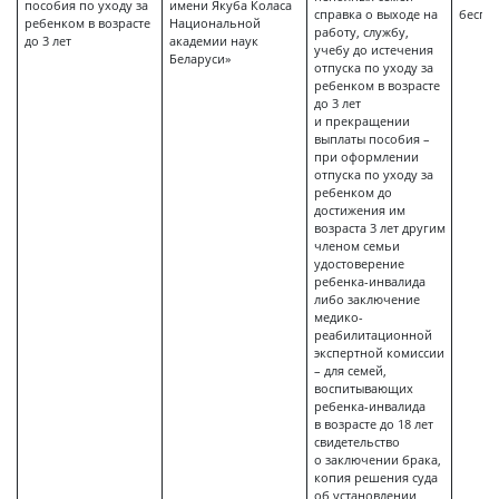
пособия по уходу за
имени Якуба Коласа
справка о выходе на
беспл
ребенком в возрасте
Национальной
работу, службу,
до 3 лет
академии наук
учебу до истечения
Беларуси»
отпуска по уходу за
ребенком в возрасте
до 3 лет
и прекращении
выплаты пособия –
при оформлении
отпуска по уходу за
ребенком до
достижения им
возраста 3 лет другим
членом семьи
удостоверение
ребенка-инвалида
либо заключение
медико-
реабилитационной
экспертной комиссии
– для семей,
воспитывающих
ребенка-инвалида
в возрасте до 18 лет
свидетельство
о заключении брака,
копия решения суда
об установлении