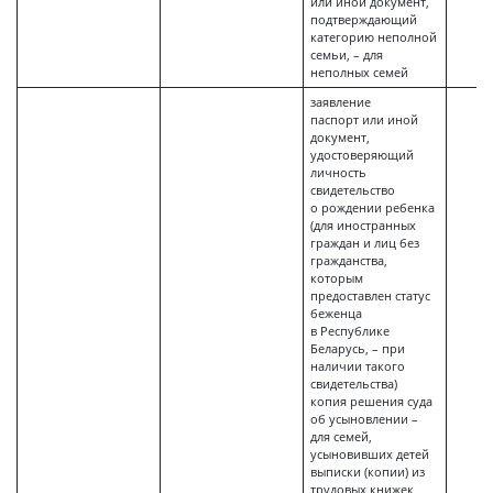
или иной документ,
подтверждающий
категорию неполной
семьи, – для
неполных семей
заявление
паспорт или иной
документ,
удостоверяющий
личность
свидетельство
о рождении ребенка
(для иностранных
граждан и лиц без
гражданства,
которым
предоставлен статус
беженца
в Республике
Беларусь, – при
наличии такого
свидетельства)
копия решения суда
об усыновлении –
для семей,
усыновивших детей
выписки (копии) из
трудовых книжек