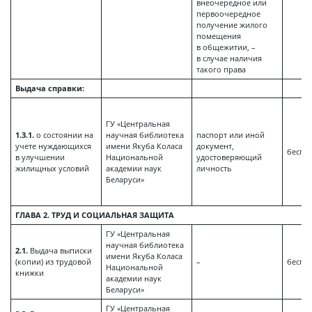
внеочередное или
первоочередное
получение жилого
помещения
в общежитии, –
в случае наличия
такого права
Выдача справки:
ГУ «Центральная
1.3.1.
о состоянии на
научная библиотека
паспорт или иной
учете нуждающихся
имени Якуба Коласа
документ,
беспл
в улучшении
Национальной
удостоверяющий
жилищных условий
академии наук
личность
Беларуси»
ГЛАВА 2. ТРУД И СОЦИАЛЬНАЯ ЗАЩИТА
ГУ «Центральная
научная библиотека
2.1.
Выдача выписки
имени Якуба Коласа
(копии) из трудовой
–
беспл
Национальной
книжки
академии наук
Беларуси»
ГУ «Центральная