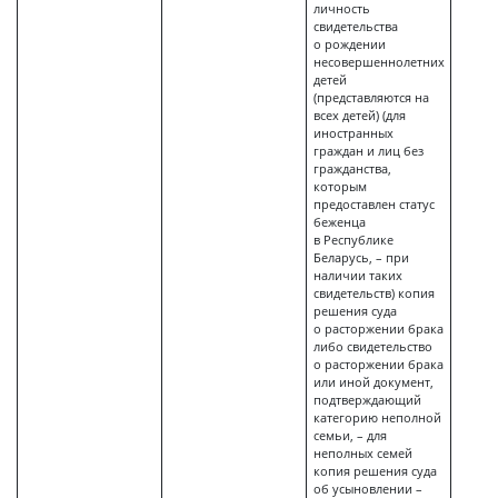
личность
свидетельства
о рождении
несовершеннолетних
детей
(представляются на
всех детей) (для
иностранных
граждан и лиц без
гражданства,
которым
предоставлен статус
беженца
в Республике
Беларусь, – при
наличии таких
свидетельств) копия
решения суда
о расторжении брака
либо свидетельство
о расторжении брака
или иной документ,
подтверждающий
категорию неполной
семьи, – для
неполных семей
копия решения суда
об усыновлении –