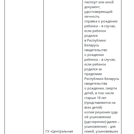
паспорт или иной
документ,
удостоверяющий
личность
справка о рождении
ребенка – в случае,
если ребенок
родился
в Республике
Беларусь
свидетельство
о рождении
ребенка – в случае,
если ребенок
родился за
пределами
Республики Беларусь
свидетельства
о рождении, смерти
детей, в том числе
старше 18 лет
(представляются на
всех детей)
копия решения суда
об усыновлении
(удочерении) (далее –
усыновление) – для
ГУ «Центральная
семей, усыновивших