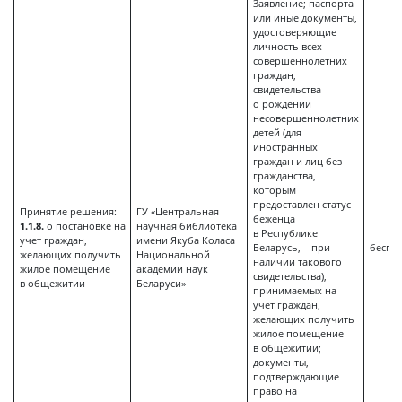
Заявление; паспорта
или иные документы,
удостоверяющие
личность всех
совершеннолетних
граждан,
свидетельства
о рождении
несовершеннолетних
детей (для
иностранных
граждан и лиц без
гражданства,
которым
предоставлен статус
Принятие решения:
ГУ «Центральная
беженца
1.1.8.
о постановке на
научная библиотека
в Республике
учет граждан,
имени Якуба Коласа
Беларусь, – при
беспл
желающих получить
Национальной
наличии такового
жилое помещение
академии наук
свидетельства),
в общежитии
Беларуси»
принимаемых на
учет граждан,
желающих получить
жилое помещение
в общежитии;
документы,
подтверждающие
право на