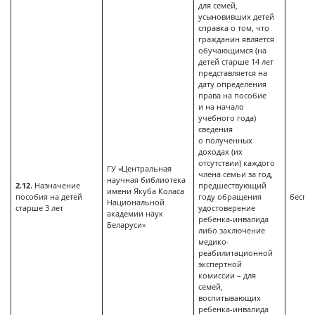
для семей,
усыновивших детей
справка о том, что
гражданин является
обучающимся (на
детей старше 14 лет
представляется на
дату определения
права на пособие
и на начало
учебного года)
сведения
о полученных
доходах (их
отсутствии) каждого
ГУ «Центральная
члена семьи за год,
научная библиотека
2.12.
Назначение
предшествующий
имени Якуба Коласа
пособия на детей
году обращения
беспл
Национальной
старше 3 лет
удостоверение
академии наук
ребенка-инвалида
Беларуси»
либо заключение
медико-
реабилитационной
экспертной
комиссии – для
семей,
воспитывающих
ребенка-инвалида