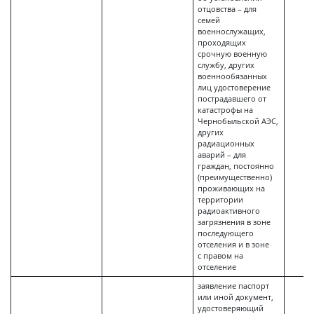
отцовства – для
семей
военнослужащих,
проходящих
срочную военную
службу, других
военнообязанных
лиц удостоверение
пострадавшего от
катастрофы на
Чернобыльской АЭС,
других
радиационных
аварий – для
граждан, постоянно
(преимущественно)
проживающих на
территории
радиоактивного
загрязнения в зоне
последующего
отселения и в зоне
с правом на
отселение
заявление паспорт
или иной документ,
удостоверяющий