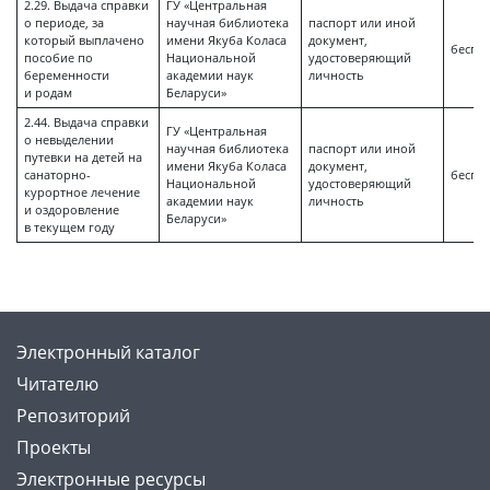
2.29. Выдача справки
ГУ «Центральная
о периоде, за
научная библиотека
паспорт или иной
который выплачено
имени Якуба Коласа
документ,
беспл
пособие по
Национальной
удостоверяющий
беременности
академии наук
личность
и родам
Беларуси»
2.44. Выдача справки
ГУ «Центральная
о невыделении
научная библиотека
паспорт или иной
путевки на детей на
имени Якуба Коласа
документ,
санаторно-
беспл
Национальной
удостоверяющий
курортное лечение
академии наук
личность
и оздоровление
Беларуси»
в текущем году
Электронный каталог
Читателю
Репозиторий
Проекты
Электронные ресурсы