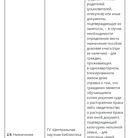
родителей
(усыновителей,
опекунов) или иные
документы,
подтверждающие их
занятость, – в случае
необходимости
определения места
назначения пособия
домовая книга (при
ее наличии) – для
граждан,
проживающих
в одноквартирном,
блокированном
жилом доме
справка о том, что
гражданин является
обучающимся
копия решения суда
о расторжении брака
либо свидетельство
о расторжении брака
или иной документ,
подтверждающий
категорию неполной
ГУ «Центральная
семьи, – для
2.9.
Назначение
научная библиотека
неполных семей