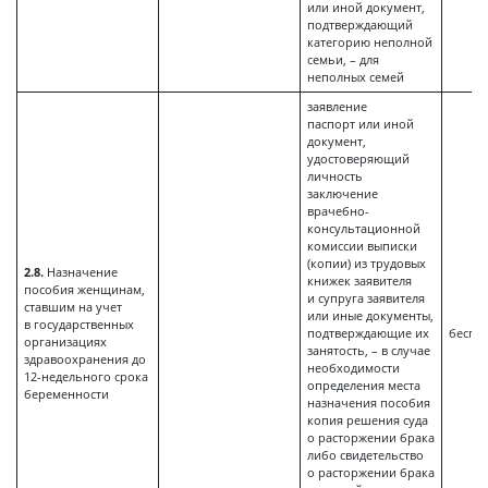
или иной документ,
подтверждающий
категорию неполной
семьи, – для
неполных семей
заявление
паспорт или иной
документ,
удостоверяющий
личность
заключение
врачебно-
консультационной
комиссии выписки
(копии) из трудовых
2.8.
Назначение
книжек заявителя
пособия женщинам,
и супруга заявителя
ставшим на учет
или иные документы,
в государственных
подтверждающие их
беспл
организациях
занятость, – в случае
здравоохранения до
необходимости
12-недельного срока
определения места
беременности
назначения пособия
копия решения суда
о расторжении брака
либо свидетельство
о расторжении брака