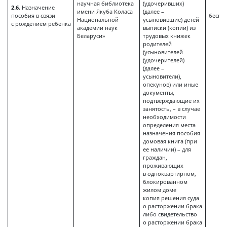
научная библиотека
(удочеривших)
2.6.
Назначение
имени Якуба Коласа
(далее –
пособия в связи
беспл
Национальной
усыновившие) детей
с рождением ребенка
академии наук
выписки (копии) из
Беларуси»
трудовых книжек
родителей
(усыновителей
(удочерителей)
(далее –
усыновители),
опекунов) или иные
документы,
подтверждающие их
занятость, – в случае
необходимости
определения места
назначения пособия
домовая книга (при
ее наличии) – для
граждан,
проживающих
в одноквартирном,
блокированном
жилом доме
копия решения суда
о расторжении брака
либо свидетельство
о расторжении брака