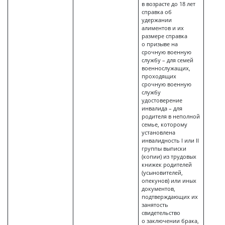
в возрасте до 18 лет
справка об
удержании
алиментов и их
размере справка
о призыве на
срочную военную
службу – для семей
военнослужащих,
проходящих
срочную военную
службу
удостоверение
инвалида – для
родителя в неполной
семье, которому
установлена
инвалидность I или II
группы выписки
(копии) из трудовых
книжек родителей
(усыновителей,
опекунов) или иных
документов,
подтверждающих их
занятость
свидетельство
о заключении брака,