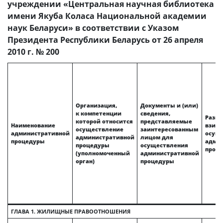
учреждении «Центральная научная библиотека
имени Якуба Коласа Национальной академии
наук Беларуси» в соответствии с Указом
Президента Республики Беларусь от 26 апреля
2010 г. № 200
Организация,
Документы и (или)
к компетенции
сведения,
Разме
которой относится
представляемые
Наименование
взима
осуществление
заинтересованным
административной
осущ
административной
лицом для
процедуры
адми
процедуры
осуществления
проц
(уполномоченный
административной
орган)
процедуры
ГЛАВА 1. ЖИЛИЩНЫЕ ПРАВООТНОШЕНИЯ