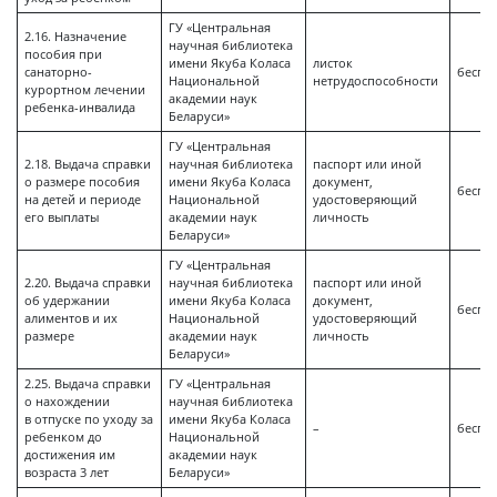
ГУ «Центральная
2.16. Назначение
научная библиотека
пособия при
имени Якуба Коласа
листок
санаторно-
беспл
Национальной
нетрудоспособности
курортном лечении
академии наук
ребенка-инвалида
Беларуси»
ГУ «Центральная
2.18. Выдача справки
научная библиотека
паспорт или иной
о размере пособия
имени Якуба Коласа
документ,
беспл
на детей и периоде
Национальной
удостоверяющий
его выплаты
академии наук
личность
Беларуси»
ГУ «Центральная
2.20. Выдача справки
научная библиотека
паспорт или иной
об удержании
имени Якуба Коласа
документ,
беспл
алиментов и их
Национальной
удостоверяющий
размере
академии наук
личность
Беларуси»
2.25. Выдача справки
ГУ «Центральная
о нахождении
научная библиотека
в отпуске по уходу за
имени Якуба Коласа
–
беспл
ребенком до
Национальной
достижения им
академии наук
возраста 3 лет
Беларуси»