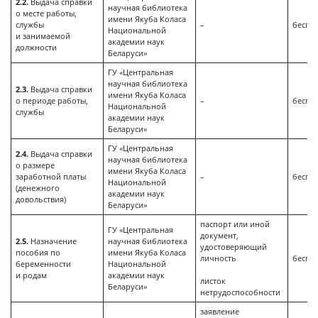
2.2.
Выдача справки
научная библиотека
о месте работы,
имени Якуба Коласа
службы
–
беспл
Национальной
и занимаемой
академии наук
должности
Беларуси»
ГУ «Центральная
научная библиотека
2.3.
Выдача справки
имени Якуба Коласа
о периоде работы,
–
беспл
Национальной
службы
академии наук
Беларуси»
ГУ «Центральная
2.4.
Выдача справки
научная библиотека
о размере
имени Якуба Коласа
заработной платы
–
беспл
Национальной
(денежного
академии наук
довольствия)
Беларуси»
паспорт или иной
ГУ «Центральная
документ,
2.5.
Назначение
научная библиотека
удостоверяющий
пособия по
имени Якуба Коласа
личность
беспл
беременности
Национальной
и родам
академии наук
листок
Беларуси»
нетрудоспособности
заявление