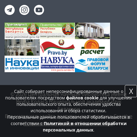
X
Сайт собирает неперсонифицированные данные о
© 2026 Центральная научная библиотека имени
пользователях посредством
файлов cookie
для улучшения
Якуба Коласа Национальной академии наук
пользовательского опыта, обеспечения удобства
Беларуси
использования и сбора статистики.
Все материалы сайта доступны по лицензии:
Creative
Персональные данные пользователей обрабатываются в
Commons Attribution 4.0 International
соответствии с
Политикой в отношении обработки
персональных данных
.