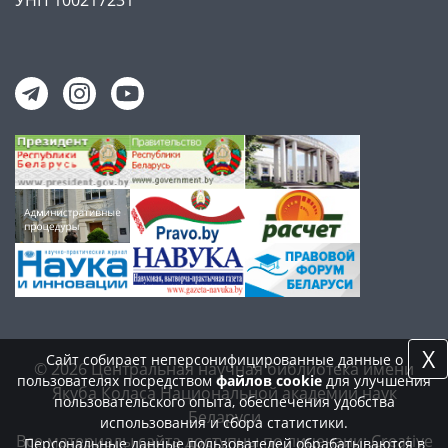
X
Сайт собирает неперсонифицированные данные о
© 2026 Центральная научная библиотека имени
пользователях посредством
файлов cookie
для улучшения
Якуба Коласа Национальной академии наук
пользовательского опыта, обеспечения удобства
Беларуси
использования и сбора статистики.
Все материалы сайта доступны по лицензии:
Creative
Персональные данные пользователей обрабатываются в