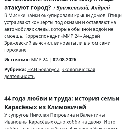
атакуют город?
Зражевский, Андрей
/
В Миснке чайки оккупировали крыши домов. Птицы
устраивают концерты под окнами и оставляют на
автомобилях следы, которые обычной водой не
смоешь. Корреспонеднт «МИР 24» Андрей
Зражевский выяснил, виноваты ли в этом сами
горожане.
Источник:
МИР 24 |
02.08.2026
Рубрика:
НАН Беларуси
,
Экологическая
деятельность
44 года любви и труда: история семьи
Карасёвых из Климовичей
У супругов Николая Петровича и Валентины
Ивановны Карасёвых одно хобби на двоих. И это
хобби… сельское хозяйство. В деревне Уздевичи у