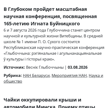
В Глубоком пройдет масштабная
научная конференция, посвященная
165-летию Игната Буйницкого
6 и 7 августа 2026 года Глубоччина станет центром
научной и культурной жизни Витебщины. В средней
школе № 1 имени П. О. Сухого состоится
Республиканская научно-практическая конференция
«Глыбоччына: рэгіянальнае і агульнанацыянальнае
ў культуры і гісторыі краю».
Источник:
Веснiк Глыбоччыны |
03.08.2026
Рубрика:
НАН Беларуси
,
Мероприятия НАН
,
Наука и
общество
Чайки оккупировали крыши и
автомобили Минска. Почему птицы