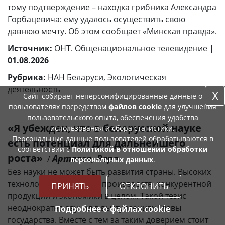
тому подтверждение – находка грибника Александра
Горбацевича: ему удалось осуществить свою
давнюю мечту. Об этом сообщает «Минская правда».
Источник:
ОНТ. Общенациональное телевидение |
01.08.2026
Рубрика:
НАН Беларуси
,
Экологическая
деятельность
X
Сайт собирает неперсонифицированные данные о
пользователях посредством
файлов cookie
для улучшения
пользовательского опыта, обеспечения удобства
«Я убежден, что в белорусской науке
использования и сбора статистики.
Персональные данные пользователей обрабатываются в
есть потенциал для дальнейшего
соответствии с
Политикой в отношении обработки
роста»
Артеага, Вера
/
персональных данных
.
Без науки не может быть развития страны. Высоких
технологий, передовых производств, конкурентной
ПРИНЯТЬ
ОТКЛОНИТЬ
продукции и экономики в целом. Такой тезис
неоднократно звучал в выступлениях Главы
Подробнее о файлах cookie
государства. Вместе с тем за таким доверием стоит