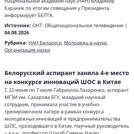
Национальной академии наук (НАН) Владимир
Караник по итогам совещания у Президента,
информирует БЕЛТА.
Источник:
ОНТ. Общенациональное телевидение |
04.08.2026
Рубрика:
НАН Беларуси
,
Молодежь в науке
,
Организация науки
Белорусский аспирант заняла 4-е место
на конкурсе инноваций ШОС в Китае
С 22 июня по 7 июля Габриэлла Лазаренко, аспирант
МГЭИ им. Сахарова БГУ, младший научный
сотрудник, принимала участие в учебно-
тренировочном лагере в рамках конкурса
молодежных инноваций и предпринимательства
ШОС, проходившего в Китае. Научный руководитель
– д.х.н., профессор Шахаб Сиямак Насер.