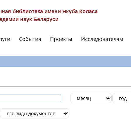
чная библиотека имени Якуба Коласа
адемии наук Беларуси
луги
События
Проекты
Исследователям
Навигация по сай