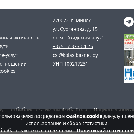
220072, г. Минск
ул. Сурганова, д. 15
нная активность
ст. м. "Академия наук"
луги
+375 17 375-04-75
ne-услуг
csl@kolas.basnet.by
 отношении
УНП 100217231
cookies
аучная библиотека имени Якуба Коласа Национальной а
пользователях посредством
файлов cookie
для улучшени
айта доступны по лицензии:
Creative Commons Attribution
использования и сбора статистики.
рабатываются в соответствии с
Политикой в отношен