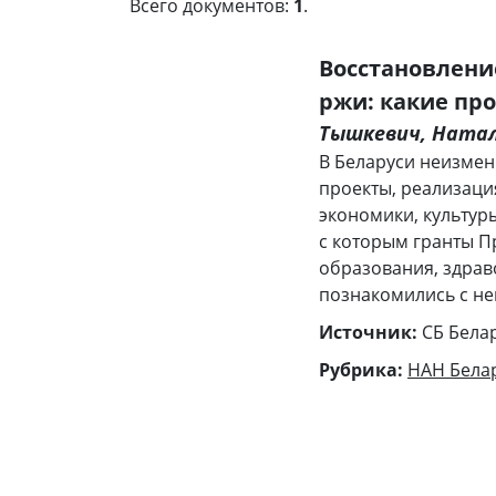
Всего документов:
1
.
Восстановлени
ржи: какие пр
Тышкевич, Ната
В Беларуси неизмен
проекты, реализаци
экономики, культур
с которым гранты П
образования, здрав
познакомились с не
Источник:
СБ Бела
Рубрика:
НАН Бела