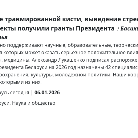
е травмированной кисти, выведение стре
оекты получили гранты Президента
Басик
/
лья
но поддерживают научные, образовательные, творческ
я которых может оказать серьезное положительное влия
ы, медицины. Александр Лукашенко подписал распоряжен
резидента Беларуси на 2026 год назначены 42 специалист
оохранения, культуры, молодежной политики. Наши ко
которыми из них.
русь сегодня |
06.01.2026
руси
,
Наука и общество