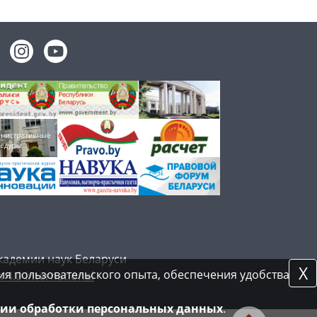
кадемии наук Беларуси
X
я пользовательского опыта, обеспечения удобства
 4.0 International
ии обработки персональных данных
.