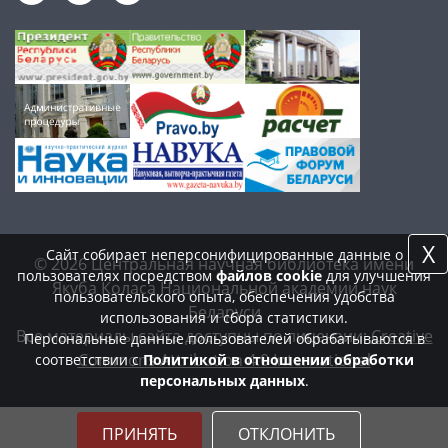
X
Сайт собирает неперсонифицированные данные о
© 2026 Центральная научная библиотека имени
пользователях посредством
файлов cookie
для улучшения
Якуба Коласа Национальной академии наук
пользовательского опыта, обеспечения удобства
Беларуси
использования и сбора статистики.
Все материалы сайта доступны по лицензии:
Creative
Персональные данные пользователей обрабатываются в
Commons Attribution 4.0 International
соответствии с
Политикой в отношении обработки
персональных данных
.
ПРИНЯТЬ
ОТКЛОНИТЬ