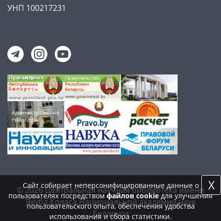
УНП 100217231
X
Сайт собирает неперсонифицированные данные о
© 2026 Центральная научная библиотека имени
пользователях посредством
файлов cookie
для улучшения
Якуба Коласа Национальной академии наук
пользовательского опыта, обеспечения удобства
Беларуси
использования и сбора статистики.