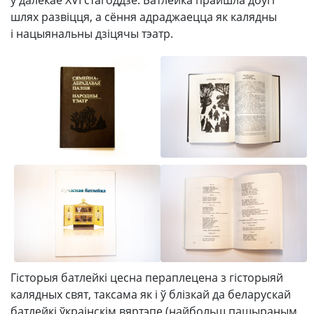
у далёкае XVI стагоддзе. Батлейка прайшла доўгі
шлях развіцця, а сёння адраджаецца як калядны
і нацыянальны дзіцячы тэатр.
Гісторыя батлейкі цесна пераплецена з гісторыяй
калядных свят, таксама як і ў блізкай да беларускай
батлейкі ўкраінскім вяртэпе (найбольш пашыраным