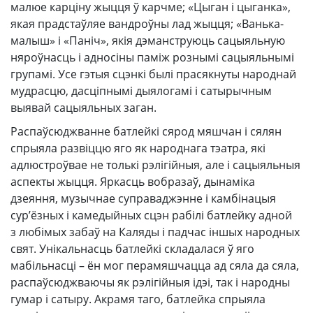
малюе карціну жыцця ў карчме; «Цыган і цыганка»,
якая прадстаўляе вандроўны лад жыцця; «Ванька-
малыш» і «Паніч», якія дэманструюць сацыяльную
няроўнасць і адносіны паміж рознымі сацыяльнымі
групамі. Усе гэтыя сцэнкі былі прасякнуты народнай
мудрасцю, дасціпнымі дыялогамі і сатырычным
выявай сацыяльных заган.
Распаўсюджванне батлейкі сярод мяшчан і сялян
спрыяла развіццю яго як народнага тэатра, які
адлюстроўвае не толькі рэлігійныя, але і сацыяльныя
аспекты жыцця. Яркасць вобразаў, дынаміка
дзеяння, музычнае суправаджэнне і камбінацыя
сур’ёзных і камедыйных сцэн рабілі батлейку адной
з любімых забаў на Каляды і падчас іншых народных
свят. Унікальнасць батлейкі складалася ў яго
мабільнасці – ён мог перамяшчацца ад сяла да сяла,
распаўсюджваючы як рэлігійныя ідэі, так і народны
гумар і сатыру. Акрамя таго, батлейка спрыяла