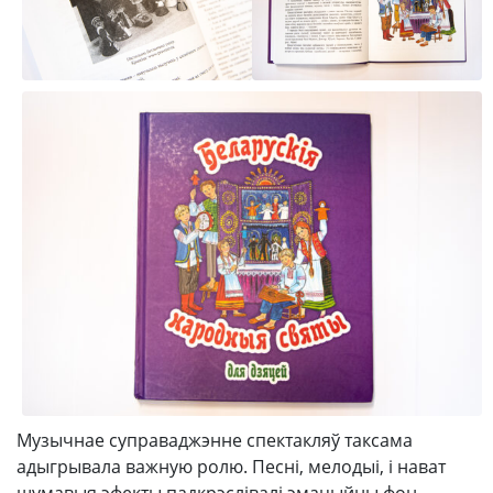
Музычнае суправаджэнне спектакляў таксама
адыгрывала важную ролю. Песні, мелодыі, і нават
шумавыя эфекты падкрэслівалі эмацыйны фон