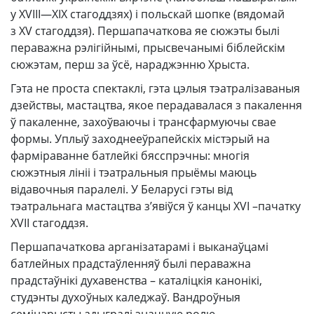
у XVIII—XIX стагоддзях) і польскай шопке (вядомай
з XV стагоддзя). Першапачаткова яе сюжэты былі
пераважна рэлігійнымі, прысвечанымі біблейскім
сюжэтам, перш за ўсё, нараджэнню Хрыста.
Гэта не проста спектаклі, гэта цэлыя тэатралізаваныя
дзействы, мастацтва, якое перадавалася з пакалення
ў пакаленне, захоўваючы і трансфармуючы свае
формы. Уплыў заходнееўрапейскіх містэрый на
фарміраванне батлейкі бясспрэчны: многія
сюжэтныя лініі і тэатральныя прыёмы маюць
відавочныя паралелі. У Беларусі гэты від
тэатральнага мастацтва з’явіўся ў канцы XVI –пачатку
XVII стагоддзя.
Першапачаткова арганізатарамі і выканаўцамі
батлейных прадстаўленняў былі пераважна
прадстаўнікі духавенства – каталіцкія канонікі,
студэнты духоўных каледжаў. Вандроўныя