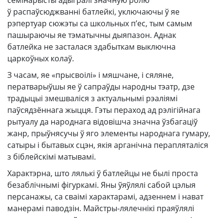
семінарысты адыгралі значную ролю
ў распаўсюджванні батлейкі, уключаючы ў яе
рэпертуар сюжэты са школьных п’ес, тым самым
пашыраючы яе тэматычны дыяпазон. Аднак
батлейка не засталася здабыткам выключна
царкоўных колаў.
З часам, яе «прысвоілі» і мяшчане, і сяляне,
ператварыўшы яе ў сапраўды народны тэатр, дзе
традыцыі змешваліся з актуальнымі рэаліямі
паўсядзённага жыцця. Гэты пераход ад рэлігійнага
рытуалу да народнага відовішча значна ўзбагаціў
жанр, прыўнясучы ў яго элементы народнага гумару,
сатыры і бытавых сцэн, якія арганічна перапляталіся
з біблейскімі матывамі.
Характэрна, што лялькі ў батлейцы не былі проста
безаблічнымі фігуркамі. Яны ўяўлялі сабой цэлыя
персанажы, са сваімі характарамі, адзеннем і нават
манерамі паводзін. Майстры-лялечнікі праяўлялі