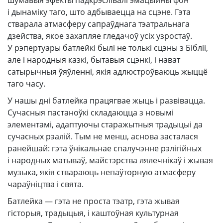
і дынаміку таго, што адбываецца на сцэне. Гэта
стварала атмасферу сапраўднага тэатральнага
дзейства, якое захапляе гледачоў усіх узростаў.
У рэпертуары батлейкі былі не толькі сцэны з Бібліі,
але і народныя казкі, бытавыя сцэнкі, і нават
сатырычныя ўяўленні, якія адлюстроўваюць жыццё
таго часу.
У нашы дні батлейка працягвае жыць і развівацца.
Сучасныя пастаноўкі складаюцца з новымі
элементамі, адаптуючы старажытныя традыцыі да
сучасных рэалій. Тым не менш, аснова засталася
ранейшай: гэта ўнікальнае спалучэнне рэлігійных
і народных матываў, майстэрства лялечнікаў і жывая
музыка, якія ствараюць непаўторную атмасферу
чараўніцтва і свята.
Батлейка — гэта не проста тэатр, гэта жывая
гісторыя, традыцыя, і каштоўная культурная