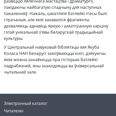
развіццю лялечнага мастацтва і драматургіі,
пакідаючы найбагатую спадчыну для наступных
пакаленняў. Нажаль, шматлікія батлейкі п’есы былі
страчаныя, але якія захаваліся фрагменты
дазваляюць аднавіць яркую і шматгранную карціну
гэтай унікальнай з’явы беларускай традыцыйнай
культуры.
У Цэнтральнай навуковай бібліятэцы імя Якуба
Коласа НАН Беларусі захоўваюцца кнігі, дзякуючы
якім можна азнаёміцца пра гісторыю батлейкі
падрабязней, яны знаходзяцца ва ўніверсальнай
чытальнай зале.
Электронный каталог
Читателю