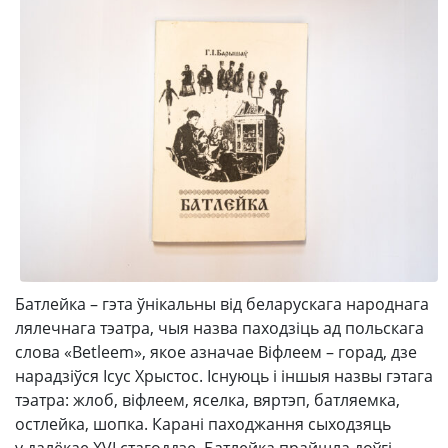
Батлейка – гэта ўнікальны від беларускага народнага
лялечнага тэатра, чыя назва паходзіць ад польскага
слова «Betleem», якое азначае Віфлеем – горад, дзе
нарадзіўся Ісус Хрыстос. Існуюць і іншыя назвы гэтага
тэатра: жлоб, віфлеем, яселка, вяртэп, батляемка,
остлейка, шопка. Карані паходжання сыходзяць