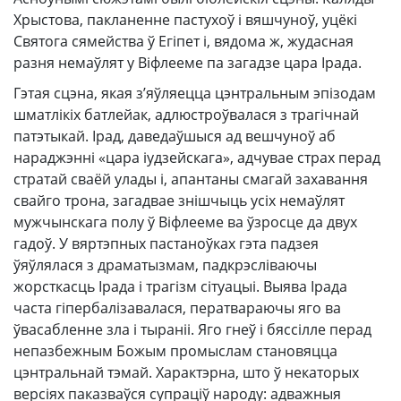
Хрыстова, пакланенне пастухоў і вяшчуноў, уцёкі
Святога сямейства ў Егіпет і, вядома ж, жудасная
разня немаўлят у Віфлееме па загадзе цара Ірада.
Гэтая сцэна, якая з’яўляецца цэнтральным эпізодам
шматлікіх батлейак, адлюстроўвалася з трагічнай
патэтыкай. Ірад, даведаўшыся ад вешчуноў аб
нараджэнні «цара іудзейскага», адчувае страх перад
стратай сваёй улады і, апантаны смагай захавання
свайго трона, загадвае знішчыць усіх немаўлят
мужчынскага полу ў Віфлееме ва ўзросце да двух
гадоў. У вяртэпных пастаноўках гэта падзея
ўяўлялася з драматызмам, падкрэсліваючы
жорсткасць Ірада і трагізм сітуацыі. Выява Ірада
часта гіпербалізавалася, ператвараючы яго ва
ўвасабленне зла і тыраніі. Яго гнеў і бяссілле перад
непазбежным Божым промыслам становяцца
цэнтральнай тэмай. Характэрна, што ў некаторых
версіях паказваўся супраціў народу: адважныя