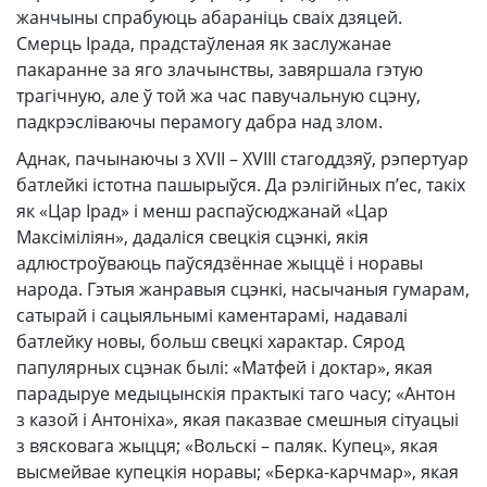
жанчыны спрабуюць абараніць сваіх дзяцей.
Смерць Ірада, прадстаўленая як заслужанае
пакаранне за яго злачынствы, завяршала гэтую
трагічную, але ў той жа час павучальную сцэну,
падкрэсліваючы перамогу дабра над злом.
Аднак, пачынаючы з XVII – XVIII стагоддзяў, рэпертуар
батлейкі істотна пашырыўся. Да рэлігійных п’ес, такіх
як «Цар Ірад» і менш распаўсюджанай «Цар
Максіміліян», дадаліся свецкія сцэнкі, якія
адлюстроўваюць паўсядзённае жыццё і норавы
народа. Гэтыя жанравыя сцэнкі, насычаныя гумарам,
сатырай і сацыяльнымі каментарамі, надавалі
батлейку новы, больш свецкі характар. Сярод
папулярных сцэнак былі: «Матфей і доктар», якая
парадыруе медыцынскія практыкі таго часу; «Антон
з казой і Антоніха», якая паказвае смешныя сітуацыі
з вясковага жыцця; «Вольскі – паляк. Купец», якая
высмейвае купецкія норавы; «Берка-карчмар», якая