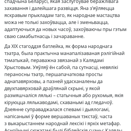
спадчына Беларусі, якая заслугоўвае беражлівага
захавання і далейшага развіцця. Яна з’яўляецца
яскравым прыкладам таго, як народнае мастацтва
можа не толькі захоўвацца, але і зменьвацца,
адаптуючыся да новых часоў, захоўваючы пры гэтым
сваю самабытнасць і зачараванне.
Да XIX стагоддзя батлейка, як форма народнага
тэатра, была практычна манапалізаваная рэлігійнай
тэматыкай, пераважна звязанай з Калядамі
Хрыстовым. Уяўляў ён сабой, па сутнасці, невялікі
пераносны тэатр, першапачаткова просты
аднапавярховы, а пазней удасканалены да
двухпавярховай драўлянай скрыні, у якой
размяшчаліся лялькі – статычныя або рухомыя, якія
кіруюцца лялькаводамі, схаванымі ад гледачоў.
Дзеянне суправаджалася спевамі і дыялогамі,
напісанымі ў форме вершаваных тэкстаў, часта
з выкарыстаннем народнай лексікі і яркіх метафар.
Асноўнымі сюжэтамі былі біблейскія сцэны: Каляды