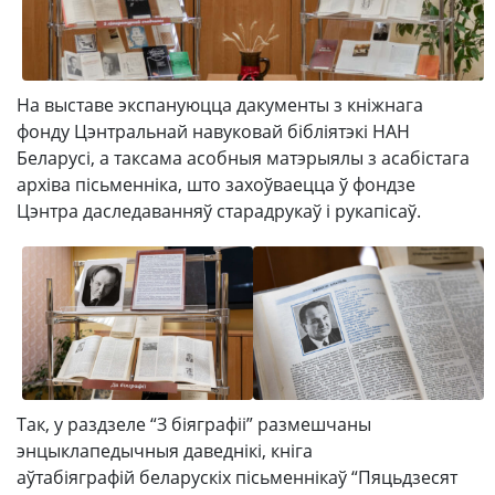
На выставе экспануюцца дакументы з кніжнага
фонду Цэнтральнай навуковай бібліятэкі НАН
Беларусі, а таксама асобныя матэрыялы з асабістага
архіва пісьменніка, што захоўваецца ў фондзе
Цэнтра даследаванняў старадрукаў і рукапісаў.
Так, у раздзеле “З біяграфіі” размешчаны
энцыклапедычныя даведнікі, кніга
аўтабіяграфій беларускіх пісьменнікаў “Пяцьдзесят