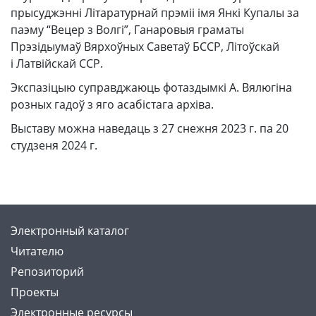
прысуджэнні Літаратурнай прэміі імя Янкі Купалы за
паэму “Вецер з Волгі”, Ганаровыя граматы
Прэзідыумаў Вярхоўных Саветаў БССР, Літоўскай
і Латвійскай ССР.
Экспазіцыю суправджаюць фотаздымкі А. Вялюгіна
розных гадоў з яго асабістага архіва.
Выставу можна наведаць з 27 снежня 2023 г. па 20
студзеня 2024 г.
Электронный каталог
Читателю
Репозиторий
Проекты
Электронные ресурсы