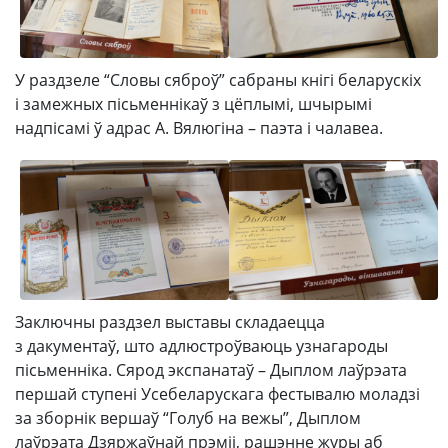
У раздзеле “Словы сяброў” сабраны кнігі беларускіх
і замежных пісьменнікаў з цёплымі, шчырымі
надпісамі ў адрас А. Вялюгіна – паэта і чалавеа.
Заключны раздзел выставы складаецца
з дакументаў, што адлюстроўваюць узнагароды
пісьменніка. Сярод экспанатаў – Дыплом лаўрэата
першай ступені Усебеларускага фестывалю моладзі
за зборнік вершаў “Голуб на вежы”, Дыплом
лаўрэата Дзяржаўнай прэміі, рашэнне журы аб