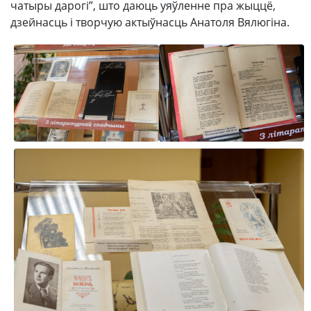
чатыры дарогі”, што даюць уяўленне пра жыццё,
дзейнасць і творчую актыўнасць Анатоля Вялюгіна.