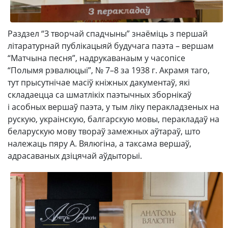
Раздзел “З творчай спадчыны” знаёміць з першай
літаратурнай публікацыяй будучага паэта – вершам
“Матчына песня”, надрукаванаым у часопісе
“Полымя рэвалюцыі”, № 7–8 за 1938 г. Акрамя таго,
тут прысутнічае масіў кніжных дакументаў, які
складаецца са шматлікіх паэтычных зборнікаў
і асобных вершаў паэта, у тым ліку перакладзеных на
рускую, украінскую, балгарскую мовы, перакладаў на
беларускую мову твораў замежных аўтараў, што
належаць пяру А. Вялюгіна, а таксама вершаў,
адрасаваных дзіцячай аўдыторыі.