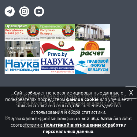
X
Сайт собирает неперсонифицированные данные о
© 2026 Центральная научная библиотека имени
пользователях посредством
файлов cookie
для улучшения
Якуба Коласа Национальной академии наук
пользовательского опыта, обеспечения удобства
Беларуси
использования и сбора статистики.
Все материалы сайта доступны по лицензии:
Creative
Персональные данные пользователей обрабатываются в
Commons Attribution 4.0 International
соответствии с
Политикой в отношении обработки
персональных данных
.