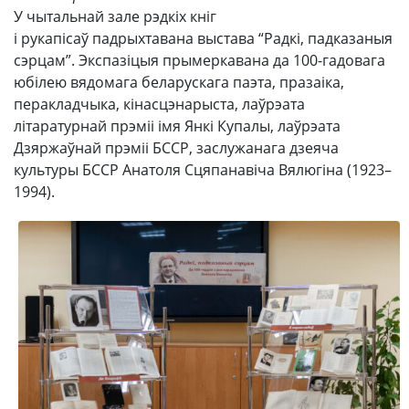
У чытальнай зале рэдкіх кніг
і рукапісаў падрыхтавана выстава “Радкі, падказаныя
сэрцам”. Экспазіцыя прымеркавана да 100-гадовага
юбілею вядомага беларускага паэта, празаіка,
перакладчыка, кінасцэнарыста, лаўрэата
літаратурнай прэміі імя Янкі Купалы, лаўрэата
Дзяржаўнай прэміі БССР, заслужанага дзеяча
культуры БССР Анатоля Сцяпанавіча Вялюгіна (1923–
1994).