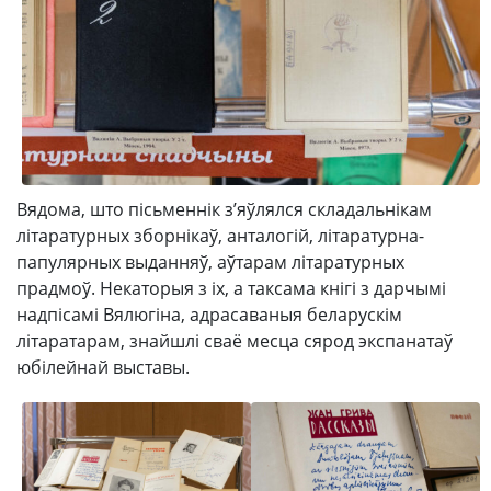
Вядома, што пісьменнік з’яўлялся складальнікам
літаратурных зборнікаў, анталогій, літаратурна-
папулярных выданняў, аўтарам літаратурных
прадмоў. Некаторыя з іх, а таксама кнігі з дарчымі
надпісамі Вялюгіна, адрасаваныя беларускім
літаратарам, знайшлі сваё месца сярод экспанатаў
юбілейнай выставы.