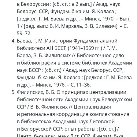
в Белоруссии : [сб. ст. : в 2 вып.] / Акад. наук
Белорус. ССР, Фундам. б‑ка им. Я. Коласа ;
[редкол.: Г. М. Баева и др.]. – Минск, 1970. – Вып.
1 / [ред. вып.: В. И. Мархель, В. В. Билевич]. – С.
59–72.
Баева, Г. М. Из истории Фундаментальной
библиотеки АН БССР (1941–1959 гг.) / Г. М.
Баева, В. Б. Филипских // Библиотечное дело
и библиография в системе библиотек Академии
наук БССР : (сб. ст.) / Акад. наук Белорус. ССР,
Фундам. б‑ка им. Я. Коласа ; [редкол.: Г. М. Баева
и др.]. – Минск, 1976. – С. 11–36.
Филипских, В. Б. О принципах централизации
библиотечной сети Академии наук Белорусской
ССР / В. Б. Филипских // Централизация
и региональная координация комплектования
в библиотеках Академий наук Литовской
и Белорусской ССР: опыт работы : [сб. ст.] /
Центр. б‑ка акад. наук Лит. ССР, Фундам. б‑ка