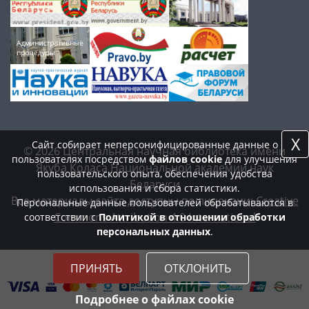
X
Сайт собирает неперсонифицированные данные о
© 2026 Центральная научная библиотека имени
пользователях посредством
файлов cookie
для улучшения
Якуба Коласа Национальной академии наук
пользовательского опыта, обеспечения удобства
Беларуси
использования и сбора статистики.
Все материалы сайта доступны по лицензии:
Creative
Персональные данные пользователей обрабатываются в
Commons Attribution 4.0 International
соответствии с
Политикой в отношении обработки
персональных данных
.
ПРИНЯТЬ
ОТКЛОНИТЬ
Подробнее о файлах cookie