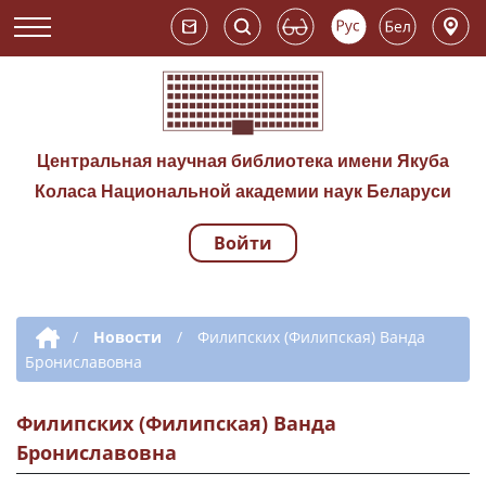
Центральная научная библиотека имени Якуба
Коласа Национальной академии наук Беларуси
Войти
Навигация по сай
Дополнительная навигация
/
Новости
/
Филипских (Филипская) Ванда
Брониславовна
Филипских (Филипская) Ванда
Брониславовна