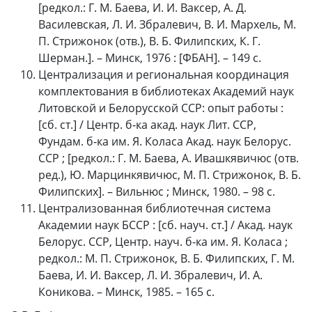
[редкол.: Г. М. Баева, И. И. Ваксер, А. Д.
Василевская, Л. И. Збралевич, В. И. Мархель, М.
П. Стрижонок (отв.), В. Б. Филипских, К. Г.
Шерман.]. – Минск, 1976 : [ФБАН]. – 149 с.
Централизация и региональная координация
комплектования в библиотеках Академий наук
Литовской и Белорусской ССР: опыт работы :
[сб. ст.] / Центр. б‑ка акад. наук Лит. ССР,
Фундам. б‑ка им. Я. Коласа Акад. наук Белорус.
ССР ; [редкол.: Г. М. Баева, А. Ивашкявичюс (отв.
ред.), Ю. Марцинкявичюс, М. П. Стрижонок, В. Б.
Филипских]. – Вильнюс ; Минск, 1980. – 98 с.
Централизованная библиотечная система
Академии наук БССР : [сб. науч. ст.] / Акад. наук
Белорус. ССР, Центр. науч. б‑ка им. Я. Коласа ;
редкол.: М. П. Стрижонок, В. Б. Филипских, Г. М.
Баева, И. И. Ваксер, Л. И. Збралевич, И. А.
Коникова. – Минск, 1985. – 165 с.