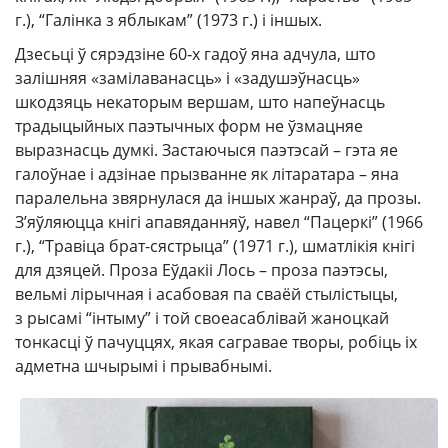
г.), “Галінка з яблыкам” (1973 г.) і іншых.
Дзесьці ў сярэдзіне 60‑х гадоў яна адчула, што
залішняя «замілаванасць» і «задушэўнасць»
шкодзяць некаторым вершам, што напеўнасць
традыцыйных паэтычных форм не ўзмацняе
выразнасць думкі. Застаючыся паэтэсай – гэта яе
галоўнае і адзінае прызванне як літаратара – яна
паралельна звярнулася да іншых жанраў, да прозы.
З’яўляюцца кнігі апавяданняў, навел “Пацеркі” (1966
г.), “Травіца брат-сястрыца” (1971 г.), шматлікія кнігі
для дзяцей. Проза Еўдакіі Лось – проза паэтэсы,
вельмі лірычная і асабовая па сваёй стылістыцы,
з рысамі “інтыму” і той своеасаблівай жаноцкай
тонкасці ў пачуццях, якая сагравае творы, робіць іх
адметна шчырымі і прывабнымі.