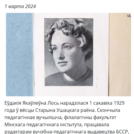
1 марта 2024
Еўдакія Якаўлеўна Лось нарадзілася 1 сакавіка 1929
года ў вёсцы Старына Ушацкага раёна. Скончыла
педагагічнае вучылішча, філалагічны факультэт
Мінскага педагагічнага інстытута, працавала
рэдактарам вучэбна-педагагічнага выдавецтва БССР,