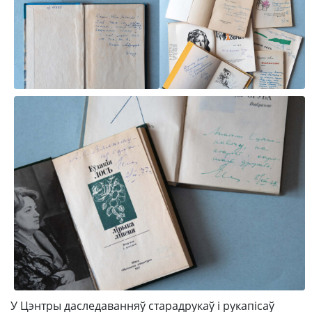
У Цэнтры даследаванняў старадрукаў і рукапісаў