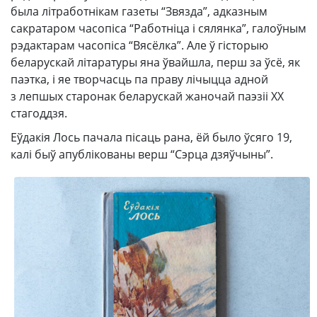
была літработнікам газеты “Звязда”, адказным
сакратаром часопіса “Работніца і сялянка”, галоўным
рэдактарам часопіса “Вясёлка”. Але ў гісторыю
беларускай літаратуры яна ўвайшла, перш за ўсё, як
паэтка, і яе творчасць па праву лічыцца адной
з лепшых старонак беларускай жаночай паэзіі ХХ
стагоддзя.
Еўдакія Лось пачала пісаць рана, ёй было ўсяго 19,
калі быў апублікованы верш “Сэрца дзяўчыны”.