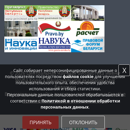
X
Сайт собирает неперсонифицированные данные о
© 2026 Центральная научная библиотека имени
пользователях посредством
файлов cookie
для улучшения
Якуба Коласа Национальной академии наук
пользовательского опыта, обеспечения удобства
Беларуси
использования и сбора статистики.
Все материалы сайта доступны по лицензии:
Creative
Персональные данные пользователей обрабатываются в
Commons Attribution 4.0 International
соответствии с
Политикой в отношении обработки
персональных данных
.
ПРИНЯТЬ
ОТКЛОНИТЬ