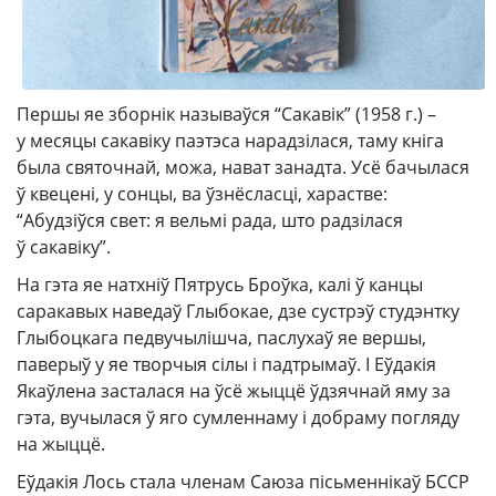
Першы яе зборнік называўся “Сакавік” (1958 г.) –
у месяцы сакавіку паэтэса нарадзілася, таму кніга
была святочнай, можа, нават занадта. Усё бачылася
ў квецені, у сонцы, ва ўзнёсласці, харастве:
“Абудзіўся свет: я вельмі рада, што радзілася
ў сакавіку”.
На гэта яе натхніў Пятрусь Броўка, калі ў канцы
саракавых наведаў Глыбокае, дзе сустрэў студэнтку
Глыбоцкага педвучылішча, паслухаў яе вершы,
паверыў у яе творчыя сілы і падтрымаў. І Еўдакія
Якаўлена засталася на ўсё жыццё ўдзячнай яму за
гэта, вучылася ў яго сумленнаму і добраму погляду
на жыццё.
Еўдакія Лось стала членам Саюза пісьменнікаў БССР