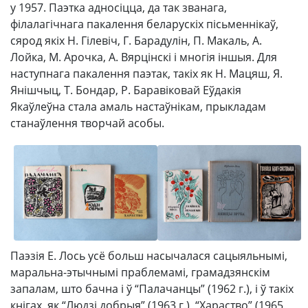
у 1957. Паэтка адносіцца, да так званага,
філалагічнага пакалення беларускіх пісьменнікаў,
сярод якіх Н. Гілевіч, Г. Барадулін, П. Макаль, А.
Лойка, М. Арочка, А. Вярцінскі і многія іншыя. Для
наступнага пакалення паэтак, такіх як Н. Мацяш, Я.
Янішчыц, Т. Бондар, Р. Баравіковай Еўдакія
Якаўлеўна стала амаль настаўнікам, прыкладам
станаўлення творчай асобы.
Паэзія Е. Лось усё больш насычалася сацыяльнымі,
маральна-этычнымі праблемамі, грамадзянскім
запалам, што бачна і ў “Палачанцы” (1962 г.), і ў такіх
кнігах, як “Людзі добрыя” (1963 г.), “Хараство” (1965