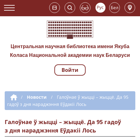
Центральная научная библиотека имени Якуба
Коласа Национальной академии наук Беларуси
Войти
Навигация по сай
Дополнительная навигация
/
Новости
/
Галоўнае ў жыцці – жыццё. Да 95
гадоў з дня нараджэння Еўдакіі Лось
Галоўнае ў жыцці – жыццё. Да 95 гадоў
з дня нараджэння Еўдакіі Лось