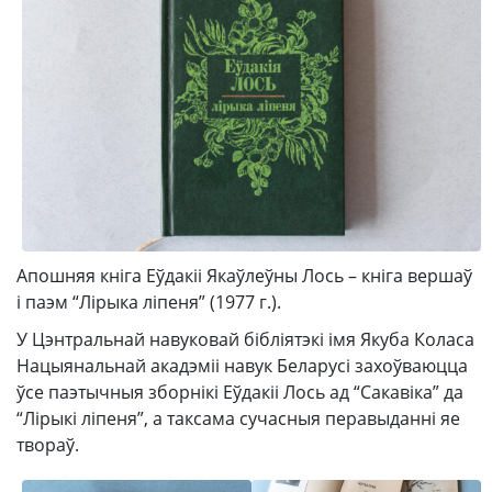
Апошняя кніга Еўдакіі Якаўлеўны Лось – кніга вершаў
і паэм “Лірыка ліпеня” (1977 г.).
У Цэнтральнай навуковай бібліятэкі імя Якуба Коласа
Нацыянальнай акадэміі навук Беларусі захоўваюцца
ўсе паэтычныя зборнікі Еўдакіі Лось ад “Сакавіка” да
“Лірыкі ліпеня”, а таксама сучасныя перавыданні яе
твораў.