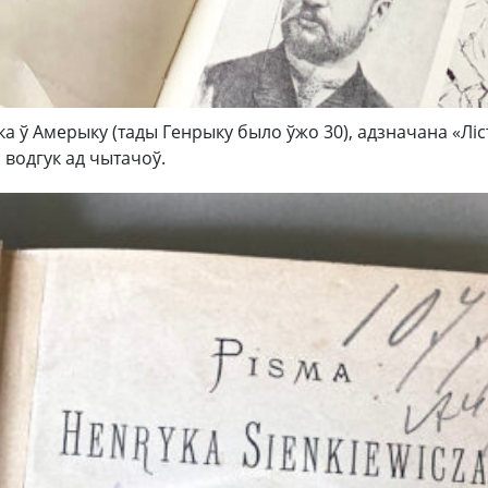
а ў Амерыку (тады Генрыку было ўжо 30), адзначана «Ліс
 водгук ад чытачоў.