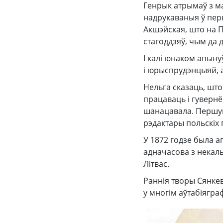
Генрык атрымаў з ма
надрукаваныя ў перы
Акшэйская, што на 
стагоддзяў, чым да 
І калі юнаком апыну
і юрыспрудэнцыяй, ал
Нельга сказаць, што
працаваць і гувернё
шанацавала. Першую,
рэдактары польскіх 
У 1872 годзе была а
адначасова з некаль
Літвас.
Раннія творы Сянкеві
у многім аўтабіягр