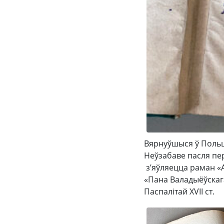
Вярнуўшыся ў Польш
Неўзабаве пасля пер
з’яўляецца раман «А
«Пана Валадыёўскага
Паспалітай XVII ст.