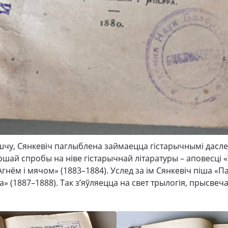
чу, Сянкевіч паглыблена займаецца гістарычнымі дасле
шай спробы на ніве гістарычнай літаратуры – аповесці «
гнём і мячом» (1883–1884). Услед за ім Сянкевіч піша «Па
» (1887–1888). Так з’яўляецца на свет трылогія, прысве