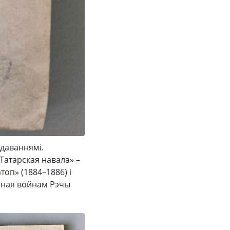
даваннямі.
Татарская навала» –
топ» (1884–1886) і
чаная войнам Рэчы