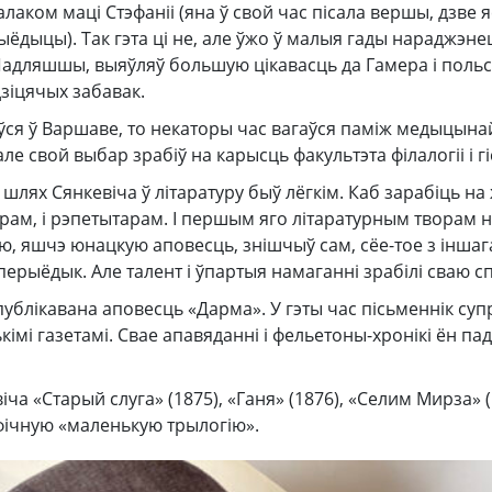
лаком маці Стэфаніі (яна ў свой час пісала вершы, дзве 
ёдыцы). Так гэта ці не, але ўжо ў малыя гады нараджэнец
Падляшшы, выяўляў большую цікавасць да Гамера і польс
дзіцячых забавак.
ўся ў Варшаве, то некаторы час вагаўся паміж медыцынай 
е свой выбар зрабіў на карысць факультэта філалогіі і гі
 шлях Сянкевіча ў літаратуру быў лёгкім. Каб зарабіць на
рам, і рэпетытарам. І першым яго літаратурным творам 
 яшчэ юнацкую аповесць, знішчыў сам, сёе-тое з іншага 
перыёдык. Але талент і ўпартыя намаганні зрабілі сваю с
публікавана аповесць «Дарма». У гэты час пісьменнік су
кімі газетамі. Свае апавяданні і фельетоны-хронікі ён па
ча «Старый слуга» (1875), «Ганя» (1876), «Селим Мирза» (
афічную «маленькую трылогію».