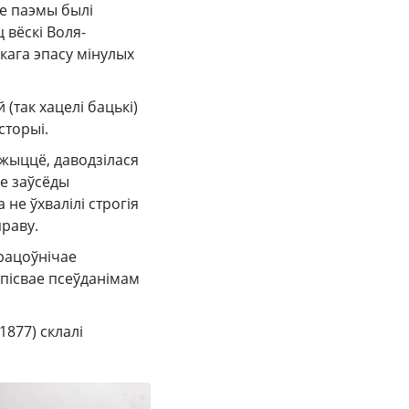
яе паэмы былі
 вёскі Воля-
кага эпасу мінулых
(так хацелі бацькі)
сторыі.
 жыццё, даводзілася
не заўсёды
не ўхвалілі строгія
праву.
працоўнічае
дпісвае псеўданімам
1877) склалі