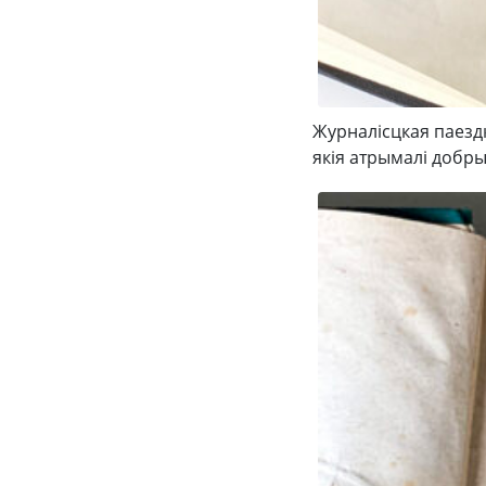
Журналісцкая паездк
якія атрымалі добры