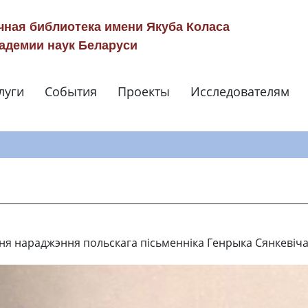
чная библиотека имени Якуба Коласа
адемии наук Беларуси
луги
События
Проекты
Исследователям
Навигация по сай
 дня нараджэння польскага пісьменніка Генрыка Сянкевіча