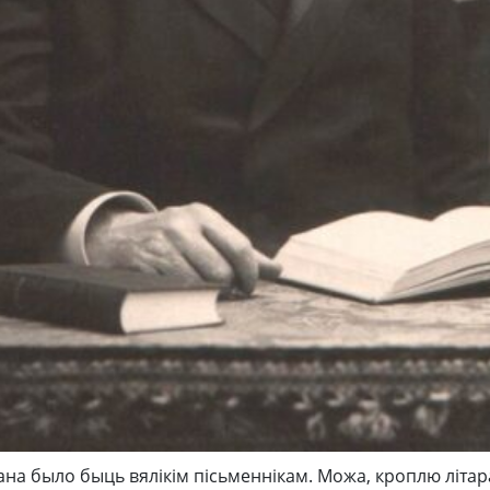
ана было быць вялікім пісьменнікам. Можа, кроплю літар