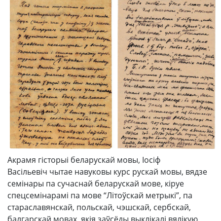
Акрамя гісторыі беларускай мовы, Іосіф
Васільевіч чытае навуковы курс рускай мовы, вядзе
семінары па сучаснай беларускай мове, кіруе
спецсемінарамі па мове “Літоўскай метрыкі”, па
стараславянскай, польскай, чэшскай, сербскай,
балгарскай мовах, якія заўсёды выклікалі вялікую