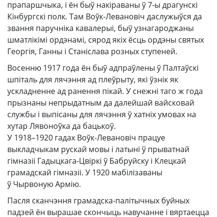
прапаршчыка, і ён быў накіраваны ў 7‑ы драгунскі
Кінбургскі полк. Там Воўк-Левановіч даслужыўся да
звання паручніка кавалерыі, быў узнагароджаны
шматлікімі ордэнамі, сярод якіх ёсць ордэны святых
Георгія, Ганны і Станіслава розных ступеней.
Восенню 1917 года ён быў адпраўлены ў Палтаўскі
шпіталь для лячэння ад плеўрыту, які ўзнік як
ускладненне ад ранення пікай. У снежні таго ж года
прызнаны непрыдатным да далейшай вайсковай
службы і выпісаны для лячэння ў хатніх умовах на
хутар Лявоноўка да бацькоў.
У 1918–1920 гадах Воўк-Левановіч працуе
выкладчыкам рускай мовы і латыні ў прыватнай
гімназіі Гадыцкага-Цвіркі ў Бабруйску і Клецкай
грамадскай гімназіі. У 1920 мабілізаваны
ў Чырвоную Армію.
Пасля сканчэння грамадска-палітычных буйных
падзей ён вырашае скончыць навучанне і вяртаецца