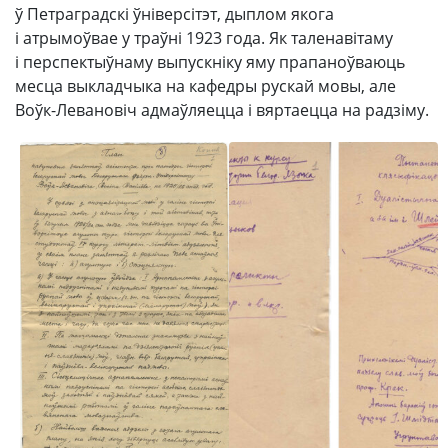
ў Петраградскі ўніверсітэт, дыплом якога
і атрымоўвае у траўні 1923 года. Як таленавітаму
і перспектыўнаму выпускніку яму прапаноўваюць
месца выкладчыка на кафедры рускай мовы, але
Воўк-Левановіч адмаўляецца і вяртаецца на радзіму.