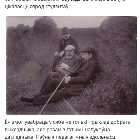
цікавасць сярод студэнтаў.
Ён змог увабраць у сябе не толькі прыклад добрага
выкладчыка, але разам з гэтым і навукоўца-
даследчыка. Пэўныя педагагічныя здольнасці