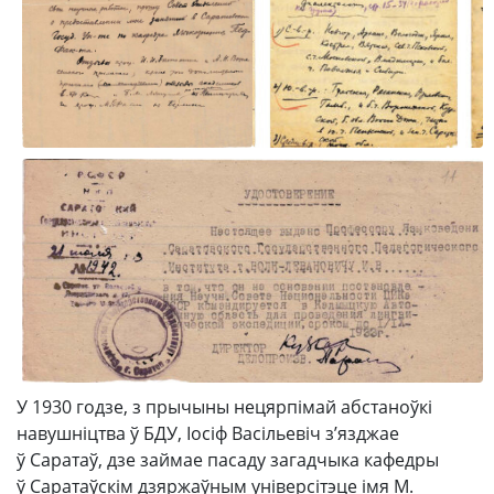
У 1930 годзе, з прычыны нецярпімай абстаноўкі
навушніцтва ў БДУ, Іосіф Васільевіч з’язджае
ў Саратаў, дзе займае пасаду загадчыка кафедры
ў Саратаўскім дзяржаўным універсітэце імя М.