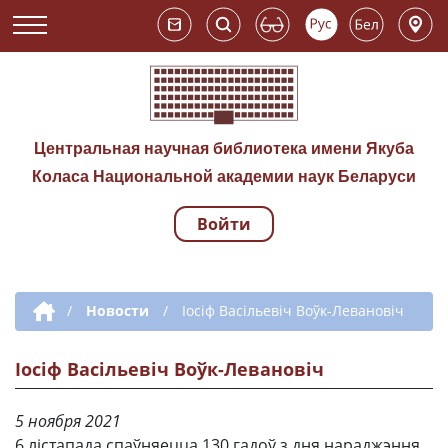
Центральная научная библиотека имени Якуба
Коласа Национальной академии наук Беларуси
Войти
Навигация по сай
Дополнительная навигация
/
Новости
/
Іосіф Васільевіч Воўк-Левановіч
Іосіф Васільевіч Воўк-Левановіч
5 ноября 2021
6 лістапада спаўняецца 130 гадоў з дня нараджэння