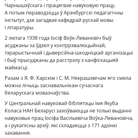
Чарнышэўскага і працягвае навуковую працу.
А потым пераводзіцца ў Арэнбургскі педагагічны
інстытут, дзе загадвае кафедрай рускай мовы
і літаратуры.
2 лютага 1938 года Іосіф Воўк-Левановіч быў
асуджаны за ўдзел у контррэвалюцыйнай,
тэрарыстычнай і дыверсійна-шкодніцкай арганізацыі
і быў прысуджаны да расстрэлу з канфіскацыяй
маёмасці.
Разам з Я. Ф. Карскім і С. М. Некрашэвічам яго смела
можна лічыць заснавальнікам сучаснага
беларускага мовазнаўства.
У Цэнтральнай навуковай бібліятэцы імя Якуба
Коласа НАН Беларусі захоўваюцца не толькі выданні
навуковых прац Іосіфа Васільевіча Воўка-Левановіча,
а і рукапісны архіў. які складаецца з 171 адзінкі
захавання.