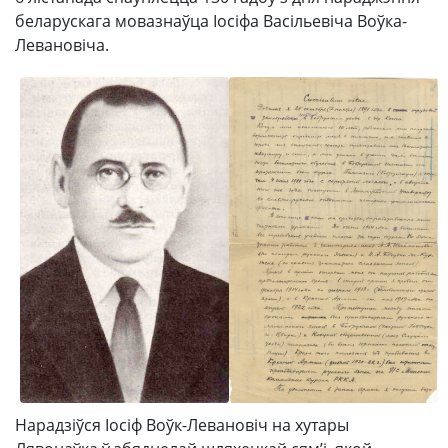
беларускага мовазнаўца Іосіфа Васільевіча Воўка-
Левановіча.
Нарадзіўся Іосіф Воўк-Левановіч на хутары