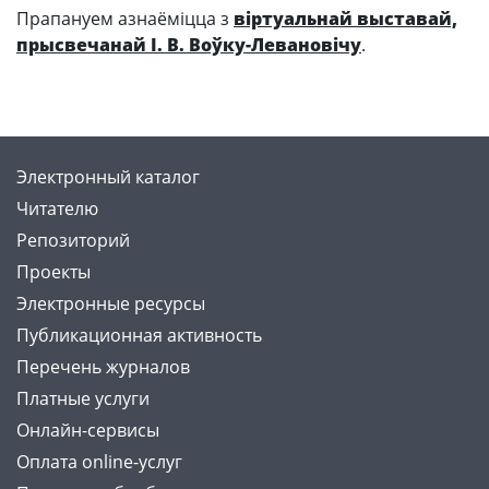
Прапануем азнаёміцца з
віртуальнай выставай,
прысвечанай І. В. Воўку-Левановічу
.
Электронный каталог
Читателю
Репозиторий
Проекты
Электронные ресурсы
Публикационная активность
Перечень журналов
Платные услуги
Онлайн-сервисы
Оплата online-услуг