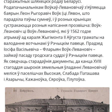
старажытных шляхецкіх родаў Беларусі.
Родапачынальнікам Воўкаў-Левановічаў з’яўляецца
баярын Леон Рыгоравіч Воўк (ці Лявон, што
парадзіла пэўны сумнеў, і ў розных крыніцах
сустракаюцца розныя напісання прозвішча: Воўк-
Леановіч ці Воўк-Левановіч), які ў 1562 годзе
атрымаў ад караля Жыгімонта ІІ Аўгуста граматы на
валоданне вотчынамі ў Рэчыцкім павеце. Прадзед
Іосіфа Васільевіча – Фларыян Воўк-Левановіч –
займаў пасаду гродскага суддзі ў Рэчыцкім павеце.
Як сведчаць старадаўнія дакументы, да канца XVIII
стагоддзя шырокія зямельныя ўладанні Левановічаў
меліся ў паселішчах Высокая, Слабада Паташава
і Азарычы, Кажаноўка, Сяроўка, Плутоўка.