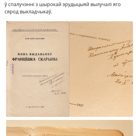
ў спалучэнні з шырокай эрудыцыяй вылучалі яго
сярод выкладчыкаў.