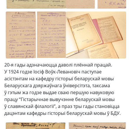
20‑я гады адзначаюцца даволі плённай працай.
У 1924 годзе Іосіф Воўк-Левановіч паступае
асістэнтам на кафедру гісторыі беларускай мовы
Беларускага дзяржаўнага ўніверсітэта, таксама
ў гэтым жа годзе выдае сваю першую навуковую
працу “Гістарычнае вывучэнне беларускай мовы
ў славянскай філалогіі”, а праз тры гады становіцца
дацэнтам кафедры гісторыі беларускай мовы ў БДУ.