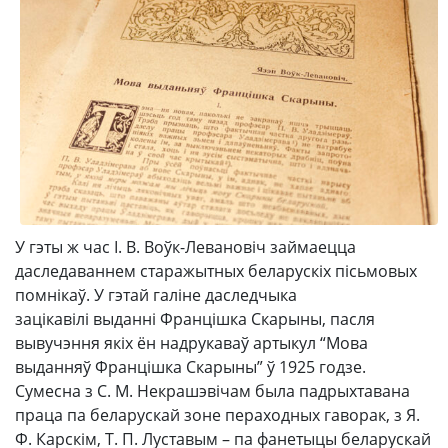
У гэты ж час І. В. Воўк-Левановіч займаецца
даследаваннем старажытных беларускіх пісьмовых
помнікаў. У гэтай галіне даследчыка
зацікавілі выданні Францішка Скарыны, пасля
вывучэння якіх ён надрукаваў артыкул “Мова
выданняў Францішка Скарыны” ў 1925 годзе.
Сумесна з С. М. Некрашэвічам была падрыхтавана
праца па беларускай зоне пераходных гаворак, з Я.
Ф. Карскім, Т. П. Луставым – па фанетыцы беларускай