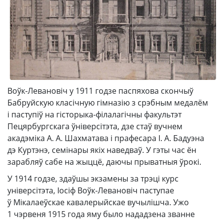
Воўк-Левановіч у 1911 годзе паспяхова скончыў
Бабруйскую класічную гімназію з срэбным медалём
і паступіў на гісторыка-філалагічны факультэт
Пецярбургскага ўніверсітэта, дзе стаў вучнем
акадэміка А. А. Шахматава і прафесара І. А. Бадуэна
дэ Куртэнэ, семінары якіх наведваў. У гэты час ён
зарабляў сабе на жыццё, даючы прыватныя ўрокі.
У 1914 годзе, здаўшы экзамены за трэці курс
універсітэта, Іосіф Воўк-Левановіч паступае
ў Мікалаеўскае кавалерыйскае вучылішча. Ужо
1 чэрвеня 1915 года яму было нададзена званне