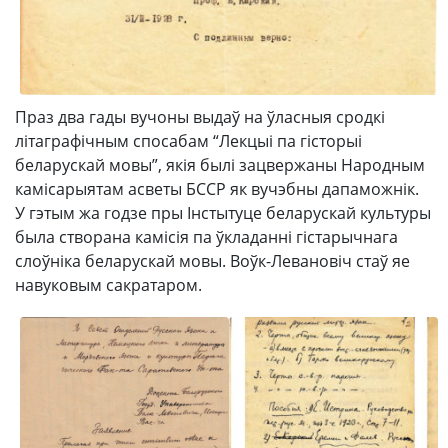
Праз два гады вучоны выдаў на ўласныя сродкі
літаграфічным спосабам “Лекцыі па гісторыі
беларускай мовы”, якія былі зацвержаны Народным
камісарыятам асветы БССР як вучэбны дапаможнік.
У гэтым жа годзе пры Інстытуце беларускай культуры
была створана камісія па ўкладанні гістарычнага
слоўніка беларускай мовы. Воўк-Левановіч стаў яе
навуковым сакратаром.