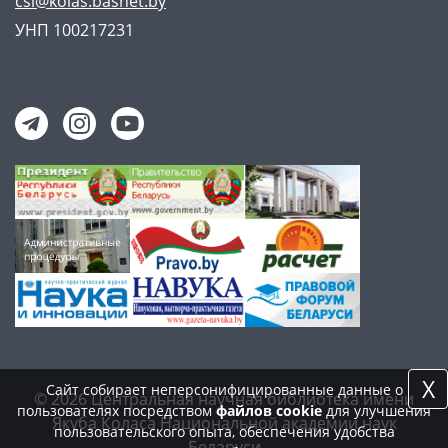
csl@kolas.basnet.by
УНП 100217231
X
Сайт собирает неперсонифицированные данные о
© 2026 Центральная научная библиотека имени
пользователях посредством
файлов cookie
для улучшения
Якуба Коласа Национальной академии наук
пользовательского опыта, обеспечения удобства
Беларуси