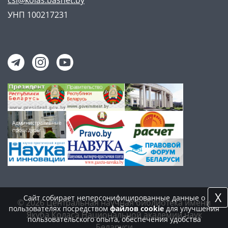
csl@kolas.basnet.by
УНП 100217231
X
Сайт собирает неперсонифицированные данные о
© 2026 Центральная научная библиотека имени
пользователях посредством
файлов cookie
для улучшения
Якуба Коласа Национальной академии наук
пользовательского опыта, обеспечения удобства
Беларуси