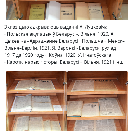
Экпазіцыю адкрываюць выданні А. Луцкевіча
«Польская акупацыя ў Беларусі», Вільня, 1920, А.
Цвікевіча «Адраджэнне Беларусі і Польшча», Менск–
Вільня–Берлін, 1921, Я. Варонкі «Беларускі рух ад
1917 да 1920 году», Коўна, 1920, У. Ігнатоўскага
«Кароткі нарыс гісторыі Беларусі». Вільня, 1921 і інш.