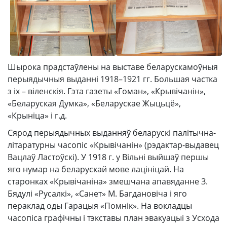
Шырока прадстаўлены на выставе беларускамоўныя
перыядычныя выданні 1918–1921 гг. Большая частка
з іх – віленскія. Гэта газеты «Гоман», «Крывічанін»,
«Беларуская Думка», «Беларускае Жыцьцё»,
«Крыніца» і г.д.
Сярод перыядычных выданняў беларускі палітычна-
літаратурны часопіс «Крывічанін» (рэдактар-выдавец
Вацлаў Ластоўскі). У 1918 г. у Вільні выйшаў першы
яго нумар на беларускай мове лацініцай. На
старонках «Крывічаніна» змешчана апавяданне З.
Бядулі «Русалкі», «Санет» М. Багдановіча і яго
пераклад оды Гарацыя «Помнік». На вокладцы
часопіса графічны і тэкставы план эвакуацыі з Усхода