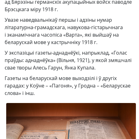
ад Бярэзіны германскіх акупацыйных войск паводле
Брэсцкага міру 1918 г.
Увазе наведвальнікаў першы і адзіны нумар
літаратурна-грамадскага, навукова-гістарычнага
і эканамічнага часопіса «Варта», які выйшаў на
беларускай мове у кастрычніку 1918 г.
У экспазіцыі газеты-аднаднёўкі, напрыклад, «Голас
праўды: аднаднёўка» (Вiльня, 1921), у якой змяшчалі
свае творы Алесь Гарун, Янка Купала.
Газеты на беларускай мове выходзілі і ў другіх
гарадах: у Коўне – «Пагоня», у Гродна – «Беларускае
слова» і інш.