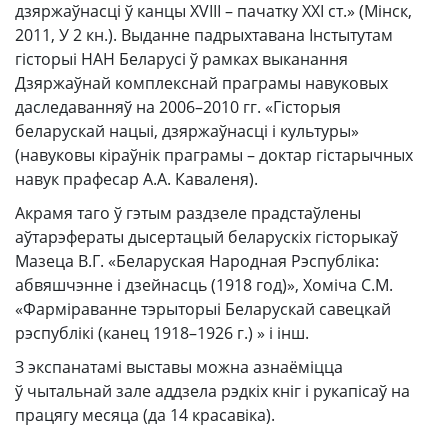
дзяржаўнасці ў канцы XVIII – пачатку ХХI ст.» (Мінск,
2011, У 2 кн.). Выданне падрыхтавана Інстытутам
гісторыі НАН Беларусі ў рамках выканання
Дзяржаўнай комплекснай праграмы навуковых
даследаванняў на 2006–2010 гг. «Гісторыя
беларускай нацыі, дзяржаўнасці і культуры»
(навуковы кіраўнік праграмы – доктар гістарычных
навук прафесар А.А. Каваленя).
Акрамя таго ў гэтым раздзеле прадстаўлены
аўтарэфераты дысертацый беларускіх гісторыкаў
Мазеца В.Г. «Беларуская Народная Рэспубліка:
абвяшчэнне і дзейнасць (1918 год)», Хоміча С.М.
«Фарміраванне тэрыторыі Беларускай савецкай
рэспублікі (канец 1918–1926 г.) » і інш.
З экспанатамі выставы можна азнаёміцца
ў чытальнай зале аддзела рэдкіх кніг і рукапісаў на
працягу месяца (да 14 красавіка).