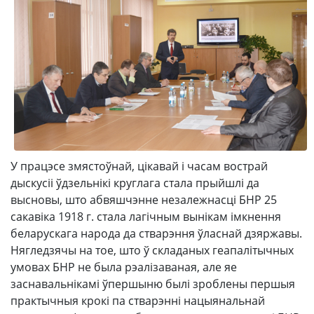
У працэсе змястоўнай, цікавай і часам вострай
дыскусіі ўдзельнікі круглага стала прыйшлі да
высновы, што абвяшчэнне незалежнасці БНР 25
сакавіка 1918 г. стала лагічным вынікам імкнення
беларускага народа да стварэння ўласнай дзяржавы.
Нягледзячы на тое, што ў складаных геапалітычных
умовах БНР не была рэалізаваная, але яе
заснавальнікамі ўпершыню былі зроблены першыя
практычныя крокі па стварэнні нацыянальнай