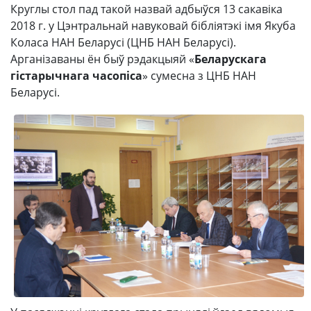
Круглы стол пад такой назвай адбыўся 13 сакавіка
2018 г. у Цэнтральнай навуковай бібліятэкі імя Якуба
Коласа НАН Беларусі (ЦНБ НАН Беларусі).
Арганізаваны ён быў рэдакцыяй «
Беларускага
гістарычнага часопіса
» сумесна з ЦНБ НАН
Беларусі.