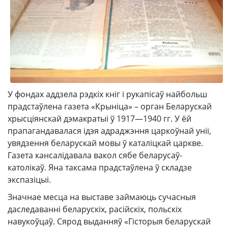
У фондах аддзела рэдкіх кніг і рукапісаў найбольш
прадстаўлена газета «Крыніца» – орган Беларускай
хрысціянскай дэмакратыі ў 1917—1940 гг. У ёй
прапагандавалася ідэя адраджэння царкоўнай уніі,
увядзення беларускай мовы ў каталіцкай царкве.
Газета кансалідавала вакол сябе беларусаў-
католікаў. Яна таксама прадстаўлена ў складзе
экспазіцыі.
Значнае месца на выставе займаюць сучасныя
даследаванні беларускіх, расійскіх, польскіх
навукоўцаў. Сярод выданняў «Гісторыя беларускай