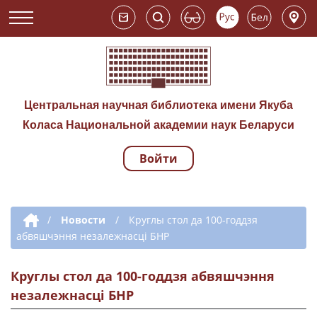
Центральная научная библиотека имени Якуба
Коласа Национальной академии наук Беларуси
Войти
Навигация по сай
Дополнительная навигация
/
Новости
/
Круглы стол да 100-годдзя
абвяшчэння незалежнасці БНР
Круглы стол да 100-годдзя абвяшчэння
незалежнасці БНР