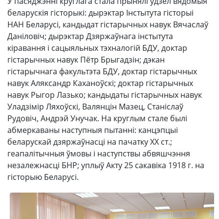
У пасяджэнні круглага стала прынялі ўдзел вядомыя
беларускія гісторыкі: дырэктар Інстытута гісторыі
НАН Беларусі, кандыдат гістарычных навук Вячаслаў
Даніловіч; дырэктар Дзяржаўнага інстытута
кіравання і сацыяльных тэхналогій БДУ, доктар
гістарычных навук Пётр Брыгадзін; дэкан
гістарычнага факультэта БДУ, доктар гістарычных
навук Аляксандр Каханоўскі; доктар гістарычных
навук Рыгор Лазько; кандыдаты гістарычных навук
Уладзімір Ляхоўскі, Валянцін Мазец, Станіслаў
Рудовіч, Андрэй Унучак. На круглым стале былі
абмеркаваны наступныя пытанні: канцэпцыі
беларускай дзяржаўнасці на пачатку ХХ ст.;
геапалітычныя ўмовы і наступствы абвяшчэння
незалежнасці БНР; уплыў Акту 25 сакавіка 1918 г. на
гісторыю Беларусі.