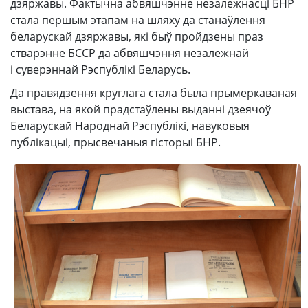
дзяржавы. Фактычна абвяшчэнне незалежнасці БНР
стала першым этапам на шляху да станаўлення
беларускай дзяржавы, які быў пройдзены праз
стварэнне БССР да абвяшчэння незалежнай
і суверэннай Рэспублікі Беларусь.
Да правядзення круглага стала была прымеркаваная
выстава, на якой прадстаўлены выданні дзеячоў
Беларускай Народнай Рэспублікі, навуковыя
публікацыі, прысвечаныя гісторыі БНР.