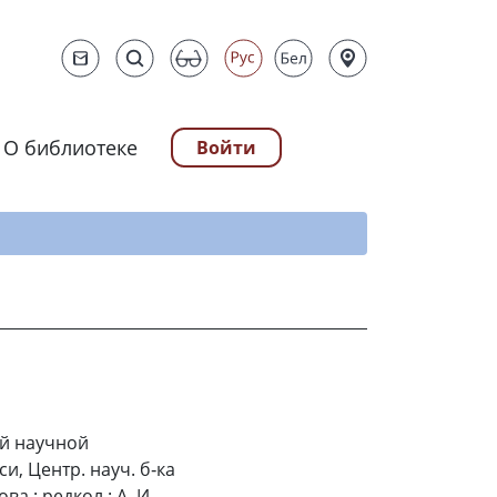
О библиотеке
Войти
ту
ой научной
и, Центр. науч. б‑ка
ова ; редкол.: А. И.