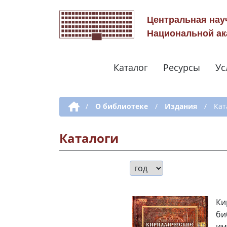
Центральная нау
Национальной ак
Каталог
Ресурсы
Ус
Дополнительная навигация
/
О библиотеке
/
Издания
/
Кат
Каталоги
Ки
би
им.