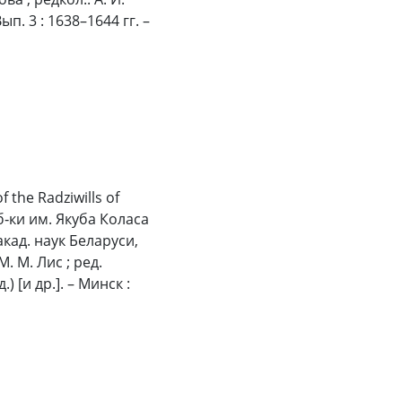
ып. 3 : 1638–1644 гг. –
the Radziwills of
б‑ки им. Якуба Коласа
акад. наук Беларуси,
М. М. Лис ; ред.
) [и др.]. – Минск :