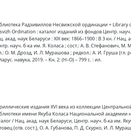
блиотека Радзивиллов Несвижской ординации = Library of 
svizh Ordination : каталог изданий из фондов Центр. науч.
ц. акад. наук Беларуси : XIX век: 1866–1900 : В 3 кн. / Нац. 
нтр. науч. б‑ка им. Я. Коласа ; сост.: А. В. Стефанович, М. 
.: О. М. Дрозд, И. Л. Мурашова ; редкол.: А. И. Груша (гл. ре
арус. навука, 2019. – Кн. 2: (H–O) – 799 с. : ил.
риллические издания XVI века из коллекции Центрально
блиотеки имени Якуба Коласа Национальной академии на
талог / Нац. акад. наук Беларуси, Центр. науч. б‑ка им. Якуба
овец (отв. сост.), О. А. Губанова, П. Д. Скурко, И. Л. Мураш