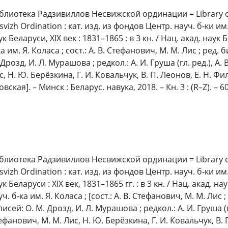
блиотека Радзивиллов Несвижской ординации = Library of 
svizh Ordination : кат. изд. из фондов Центр. науч. б‑ки им
ук Беларуси, XIX век : 1831–1865 : в 3 кн. / Нац. акад. наук
ка им. Я. Коласа ; сост.: А. В. Стефанович, М. М. Лис ; ред.
 Дрозд, И. Л. Мурашова ; редкол.: А. И. Груша (гл. ред.), А.
с, Н. Ю. Берёзкина, Г. И. Ковальчук, В. П. Леонов, Е. Н. Фил
вская]. – Минск : Беларус. навука, 2018. – Кн. 3 : (R–Z). – 607
блиотека Радзивиллов Несвижской ординации = Library of 
svizh Ordination : кат. изд. из фондов Центр. науч. б‑ки им
к Беларуси : XIX век, 1831–1865 гг. : в 3 кн. / Нац. акад. н
уч. б‑ка им. Я. Коласа ; [сост.: А. В. Стефанович, М. М. Лис 
исей: О. М. Дрозд, И. Л. Мурашова ; редкол.: А. И. Груша (гл
ефанович, М. М. Лис, Н. Ю. Берёзкина, Г. И. Ковальчук, В. П