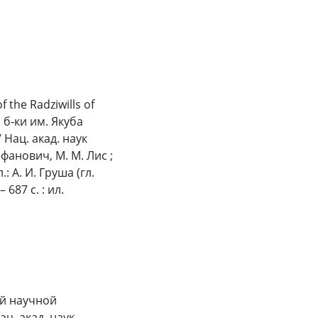
the Radziwills of
 б‑ки им. Якуба
/ Нац. акад. наук
ефанович, М. М. Лис ;
: А. И. Груша (гл.
 687 с. : ил.
ой научной
ац. акад. наук