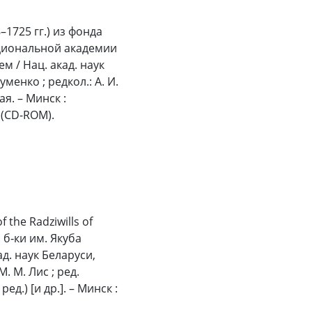
1725 гг.) из фонда
циональной академии
м / Нац. акад. наук
уменко ; редкол.: А. И.
ая. – Минск :
к (CD-ROM).
the Radziwills of
 б‑ки им. Якуба
кад. наук Беларуси,
М. М. Лис ; ред.
ед.) [и др.]. – Минск :