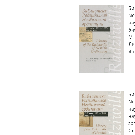
Би
Ne
на
б‑
М.
Ли
Яно
Би
Ne
нау
на
зап
Ст