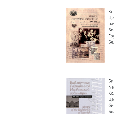
Кн
Це
на
Бе
Гр
Бе
Би
Ne
Ко
Це
би
Бел