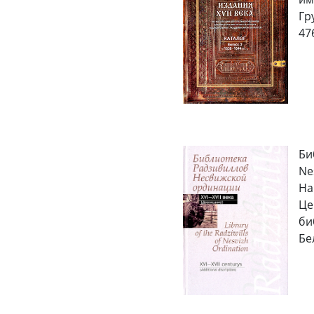
Гру
476
Би
Ne
На
Це
биб
Бел