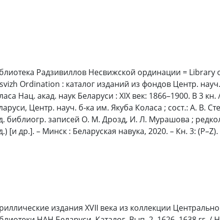
блиотека Радзивиллов Несвижской ординации = Library of 
svizh Ordination : каталог изданий из фондов Центр. науч.
ласа Нац. акад. наук Беларуси : XIX век: 1866–1900. В 3 кн. 
ларуси, Центр. науч. б‑ка им. Якуба Коласа ; сост.: А. В. Ст
д. библиогр. записей О. М. Дрозд, И. Л. Мурашова ; редкол.
.) [и др.]. – Минск : Беларуская навука, 2020. – Кн. 3: (P–Z). –
риллические издания XVII века из коллекции Центральн
блиотеки НАН Беларуси. Каталог. Вып. 2. 1626–1638 гг. / Н