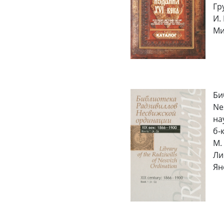
Гр
И.
Мин
Би
Ne
на
б‑
М.
Ли
Яно