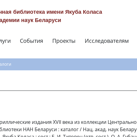
чная библиотека имени Якуба Коласа
адемии наук Беларуси
луги
События
Проекты
Исследователям
Навигация по сай
алоги
риллические издания XVII века из коллекции Центральн
блиотеки НАН Беларуси : каталог / Нац. акад. наук Беларус
 Якуба Коласа ; сост.: Е. И. Титовец (отв. сост.), О. А. Губан