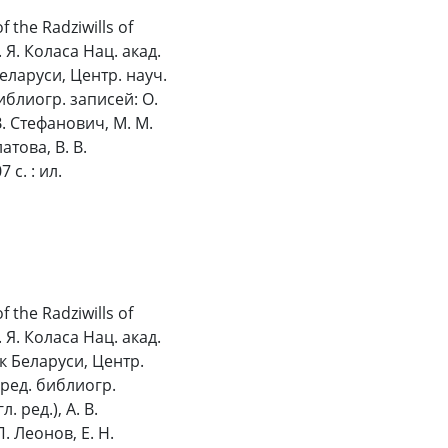
the Radziwills of
. Я. Коласа Нац. акад.
 Беларуси, Центр. науч.
 библиогр. записей: О.
 В. Стефанович, М. М.
атова, В. В.
 с. : ил.
the Radziwills of
. Я. Коласа Нац. акад.
аук Беларуси, Центр.
; ред. библиогр.
. ред.), А. В.
. Леонов, Е. Н.