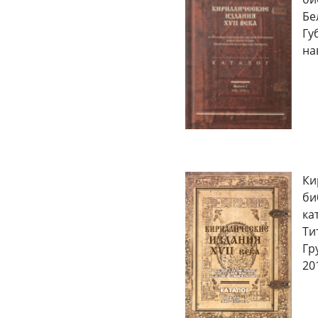
Бел
Губ
нав
Ки
би
кат
Тит
Гру
201