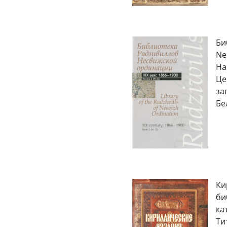
Би
Ne
На
Це
зап
Бел
Ки
би
ка
Тит