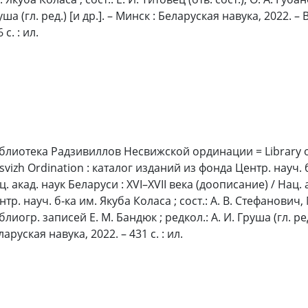
ша (гл. ред.) [и др.]. – Минск : Беларуская навука, 2022. – В
 с. : ил.
блиотека Радзивиллов Несвижской ординации = Library of 
svizh Ordination : каталог изданий из фонда Центр. науч. 
ц. акад. наук Беларуси : XVI–XVII века (доописание) / Нац. 
нтр. науч. б‑ка им. Якуба Коласа ; сост.: А. В. Стефанович, 
лиогр. записей Е. М. Бандюк ; редкол.: А. И. Груша (гл. ред.
аруская навука, 2022. – 431 с. : ил.