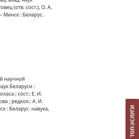
вец (отв. сост.), О. А.
. – Минск : Беларус.
ой научной
ук Беларуси :
ласа ; сост.: Е. И.
ва ; редкол.: А. И.
ТОП-УСЛУГИ
нск : Беларус. навука,