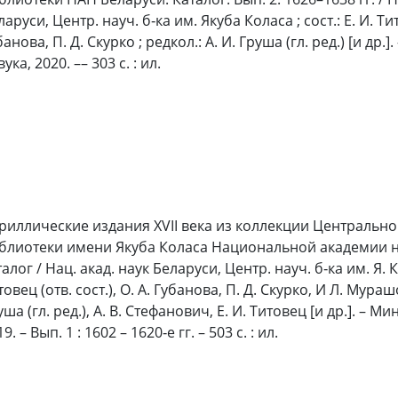
аруси, Центр. науч. б‑ка им. Якуба Коласа ; сост.: Е. И. Тито
анова, П. Д. Скурко ; редкол.: А. И. Груша (гл. ред.) [и др.]
ука, 2020. –– 303 с. : ил.
риллические издания XVII века из коллекции Центральн
блиотеки имени Якуба Коласа Национальной академии на
алог / Нац. акад. наук Беларуси, Центр. науч. б‑ка им. Я. Ко
овец (отв. сост.), О. А. Губанова, П. Д. Скурко, И Л. Мурашо
ша (гл. ред.), А. В. Стефанович, Е. И. Титовец [и др.]. – Ми
9. – Вып. 1 : 1602 – 1620‑е гг. – 503 с. : ил.