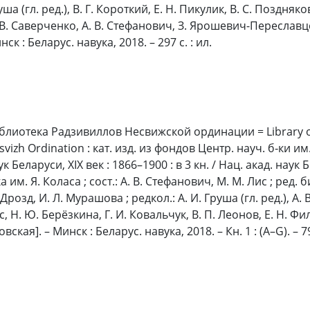
уша (гл. ред.), В. Г. Короткий, Е. Н. Пикулик, В. С. Поздняк
 В. Саверченко, А. В. Стефанович, З. Ярошевич-Переславцев
ск : Беларус. навука, 2018. – 297 с. : ил.
блиотека Радзивиллов Несвижской ординации = Library of 
svizh Ordination : кат. изд. из фондов Центр. науч. б‑ки им
ук Беларуси, XIX век : 1866–1900 : в 3 кн. / Нац. акад. наук
ка им. Я. Коласа ; сост.: А. В. Стефанович, М. М. Лис ; ред.
 Дрозд, И. Л. Мурашова ; редкол.: А. И. Груша (гл. ред.), А.
с, Н. Ю. Берёзкина, Г. И. Ковальчук, В. П. Леонов, Е. Н. Фил
вская]. – Минск : Беларус. навука, 2018. – Кн. 1 : (А–G). – 79