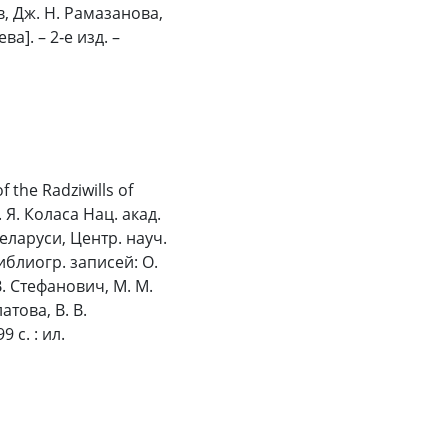
ов, Дж. Н. Рамазанова,
а]. – 2‑е изд. –
the Radziwills of
. Я. Коласа Нац. акад.
 Беларуси, Центр. науч.
 библиогр. записей: О.
 В. Стефанович, М. М.
атова, В. В.
9 с. : ил.