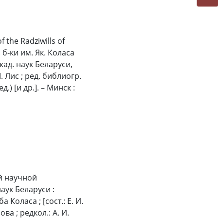
the Radziwills of
 б‑ки им. Як. Коласа
акад. наук Беларуси,
М. Лис ; ред. библиогр.
д.) [и др.]. – Минск :
й научной
ук Беларуси :
 Коласа ; [сост.: Е. И.
ова ; редкол.: А. И.