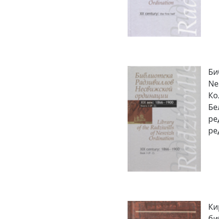
Би
Ne
Ко
Бе
ре
ред
Ки
би