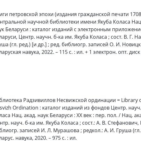
иги петровской эпохи (издания гражданской печати 1708–
нтральной научной библиотеки имени Якуба Коласа На
ук Беларуси : каталог изданий с электронным приложение
ларуси, Центр. научн. б‑ка им. Якуба Коласа ; сост. В. Г. На
уша (гл. ред.) [и др.] ; ред. библиогр. записей О. И. Новицк
ларуская навука, 2022. – 115 с. : ил. + 1 электрон. опт. дис
блиотека Радзивиллов Несвижской ординации = Library of 
svizh Ordination : каталог изданий из фондов Центр. науч.
ласа Нац. акад. наук Беларуси : XX век : пер. пол. / Нац. а
нтр. науч. б‑ка им. Якуба Коласа ; сост.: А. В. Стефанович, 
блиогр. записей И. Л. Мурашова ; редкол.: А. И. Груша (гл. р
арус. навука, 2020. – 975 с. : ил.