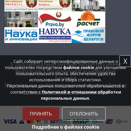
X
Сайт собирает неперсонифицированные данные о
© 2026 Центральная научная библиотека имени
пользователях посредством
файлов cookie
для улучшения
Якуба Коласа Национальной академии наук
пользовательского опыта, обеспечения удобства
Беларуси
использования и сбора статистики.
Все материалы сайта доступны по лицензии:
Creative
Персональные данные пользователей обрабатываются в
Commons Attribution 4.0 International
соответствии с
Политикой в отношении обработки
персональных данных
.
ПРИНЯТЬ
ОТКЛОНИТЬ
Подробнее о файлах cookie