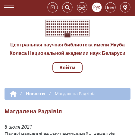
Центральная научная библиотека имени Якуба
Коласа Национальной академии наук Беларуси
Войти
Навигация по сай
Дополнительная навигация
/
Новости
/
Магдалена Радзівіл
Магдалена Радзівіл
8 июля 2021
Палякі называлі яе «эксцэнтрычнай», нямецкія