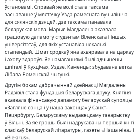
ўстановамі. Справай яе волі стала таксама
заснаванне ў мястэчку Узда рамеснага вучылішча
для сялянскіх дзяцей, дзе таксама панавала
беларуская мова. Марыя Магдалена аказвала
грашовую дапамогу студэнтам Віленскага і іншых
універсітэтаў, для якіх устанавіла некалькі
стыпендый. Шмат сродкаў яна ахвяравала на царкву
і ахову здароўя. Яе намаганнямі былі адчынены
шпіталі ў Кухцічах, Уздзе, Каменцы; збудавана ветка
Лібава-Роменскай чыгункі.
Другім бокам дабрачыннай дзейнасці Магдалены
Радзівіл стала фундацыя беларускага друку. Княгіня
аказвала фінансавую дапамогу беларускай суполцы
«Загляне сонца і ў наша ваконца» ў Санкт-
Пецярбургу, Беларускаму выдавецкаму таварыству
ў Вільні. За яе грошы былі надрукаваны першыя кнігі
класікаў беларускай літаратуры, газеты «Наша ніва» і
«Biełarus».