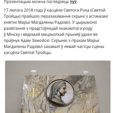
Прэзентацыю можна паглядзець
тут
.
17 лютага 2018 года ў касцёле Святога Роха (Святой
Тройцы) прайшло перазахаванне скрыні з астанкамі
княгіні Марыі Магдалены Радзівіл. У цырымоніі
развітання з прадстаўніцай знакамітага роду
ў Мінску і вядомай мецэнаткай прыняў удзел яе
праўнук Адам Замойскі. Скрыню з прахам Марыі
Магдалены Радзівіл захавалі ў левай частцы сцяны
касцёла Святой Тройцы.