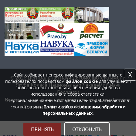
X
Сайт собирает неперсонифицированные данные о
© 2026 Центральная научная библиотека имени
пользователях посредством
файлов cookie
для улучшения
Якуба Коласа Национальной академии наук
пользовательского опыта, обеспечения удобства
Беларуси
использования и сбора статистики.
Все материалы сайта доступны по лицензии:
Creative
Персональные данные пользователей обрабатываются в
Commons Attribution 4.0 International
соответствии с
Политикой в отношении обработки
персональных данных
.
ПРИНЯТЬ
ОТКЛОНИТЬ