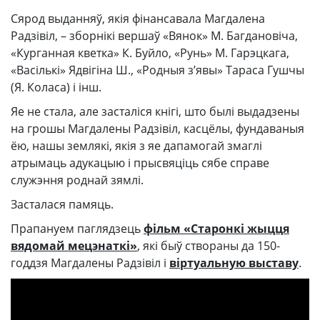
Сярод выданняў, якія фінансавала Магдалена
Радзівіл, – зборнікі вершаў «Вянок» М. Багдановіча,
«Курганная кветка» К. Буйло, «Рунь» М. Гарэцкага,
«Васількі» Ядвігіна Ш., «Родныя з’явы» Тараса Гушчы
(Я. Коласа) і інш.
Яе не стала, але засталіся кнігі, што былі выдадзены
на грошы Магдалены Радзівіл, касцёлы, фундаваныя
ёю, нашы землякі, якія з яе дапамогай змаглі
атрымаць адукацыю і прысвяціць сябе справе
служэння роднай зямлі.
Засталася памяць.
Прапануем паглядзець
фільм «Старонкі жыцця
вядомай мецэнаткі»
, які быў створаны да 150-
годдзя Магдалены Радзівіл і
віртуальную выставу
.