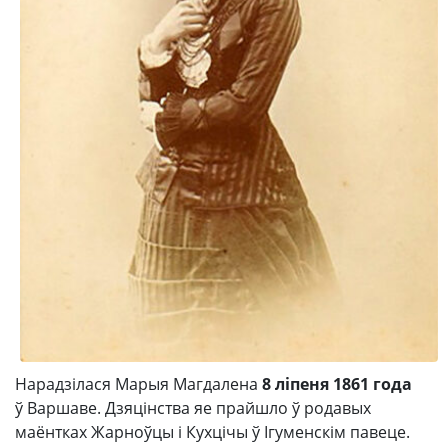
Нарадзілася Марыя Магдалена
8 ліпеня 1861 года
ў Варшаве. Дзяцінства яе прайшло ў родавых
маёнтках Жарноўцы і Кухцічы ў Ігуменскім павеце.