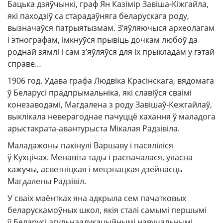
Бацька дзяўчынкі, граф Ян Казімір Завіша-Кіжгайла,
які паходзіў са старадаўняга беларускага роду,
вызначаўся патрыятызмам. З’яўляючыся археолагам
і этнографам, імкнуўся прывіць дочкам любоў да
роднай зямлі і сам з’яўляўся для іх прыкладам у гэтай
справе…
1906 год. Удава графа Людвіка Красінскага, вядомага
ў Беларусі прадпрымальніка, які славіўся сваімі
конезаводамі, Магдалена з роду Завішаў-Кежгайлаў,
выклікала неверагоднае пачуццё кахання ў маладога
арыстакрата-авантурыста Мікалая Радзівіла.
Маладажоны пакінулі Варшаву і пасяліліся
ў Кухцічах. Менавіта тады і распачалася, уласна
кажучы, асветніцкая і мецэнацкая дзейнасць
Магдалены Радзівіл.
У сваіх маёнтках яна адкрыла сем пачатковых
беларускамоўных школ, якія сталі самымі першымі
ў Беларусі агульнаадукацыйнымі навучальнымі