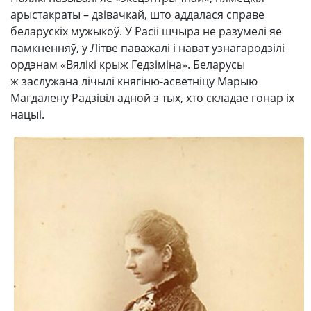
арыстакраты – дзівачкай, што аддалася справе
беларускіх мужыкоў. У Расіі шчыра не разумелі яе
памкненняў, у Літве паважалі і нават узнагародзілі
ордэнам «Вялікі крыж Гедзіміна». Беларусы
ж заслужана лічылі княгіню-асветніцу Марыю
Магдалену Радзівіл адной з тых, хто складае гонар іх
нацыі.