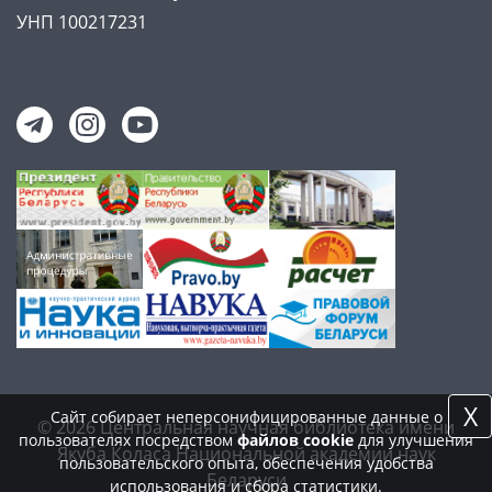
УНП 100217231
X
Сайт собирает неперсонифицированные данные о
© 2026 Центральная научная библиотека имени
пользователях посредством
файлов cookie
для улучшения
Якуба Коласа Национальной академии наук
пользовательского опыта, обеспечения удобства
Беларуси
использования и сбора статистики.