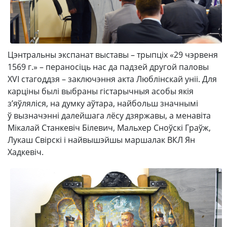
Цэнтральны экспанат выставы – трыпціх «29 чэрвеня
1569 г.» – пераносіць нас да падзей другой паловы
XVI стагоддзя – заключэння акта Люблінскай уніі. Для
карціны былі выбраны гістарычныя асобы якія
з’яўляліся, на думку аўтара, найбольш значнымі
ў вызначэнні далейшага лёсу дзяржавы, а менавіта
Мікалай Станкевіч Білевич, Мальхер Сноўскі Граўж,
Лукаш Свірскі і найвышэйшы маршалак ВКЛ Ян
Хадкевіч.