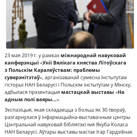
23 мая 2019 г. у рамках
міжнароднай навуковай
канферэнцыі
«
Уніі Вялікага княства Літоўскага
з Польскім Каралеўствам: праблемы
суверэнітэтаў
», арганізаванай сумесна Інстытутам
гісторыі НАН Беларусі і Польскім інстытутам у Мінску,
адбылася прэзентацыя
мастацкай выставы
«
На
адным полі ваяры…
».
Экспазіцыя, якая складаецца з больш як 30 твораў,
разгарнулася ў інфармацыйна-выставачным цэнтры
Цэнтральнай навуковай бібліятэкі імя Якуба Коласа
НАН Беларусі. Аўтары выставы мастак Ігар Гардзіёнак