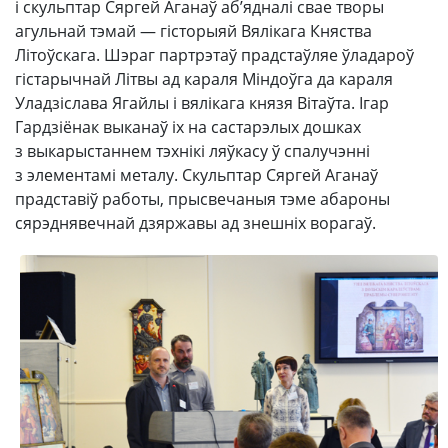
і скульптар Сяргей Аганаў аб’ядналі свае творы
агульнай тэмай — гісторыяй Вялікага Княства
Літоўскага. Шэраг партрэтаў прадстаўляе ўладароў
гістарычнай Літвы ад караля Міндоўга да караля
Уладзіслава Ягайлы і вялікага князя Вітаўта. Ігар
Гардзіёнак выканаў іх на састарэлых дошках
з выкарыстаннем тэхнікі ляўкасу ў спалучэнні
з элементамі металу. Скульптар Сяргей Аганаў
прадставіў работы, прысвечаныя тэме абароны
сярэднявечнай дзяржавы ад знешніх ворагаў.