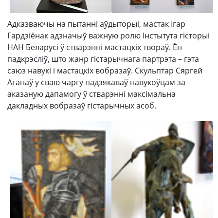
Адказваючы на пытанні аўдыторыі, мастак Ігар
Гардзіёнак адзначыў важную ролю Інстытута гісторыі
НАН Беларусі ў стварэнні мастацкіх твораў. Ён
падкрэсліў, што жанр гістарычнага партрэта – гэта
саюз навукі і мастацкіх вобразаў. Скульптар Сяргей
Аганаў у сваю чаргу падзякаваў навукоўцам за
аказаную дапамогу ў стварэнні максімальна
дакладных вобразаў гістарычных асоб.