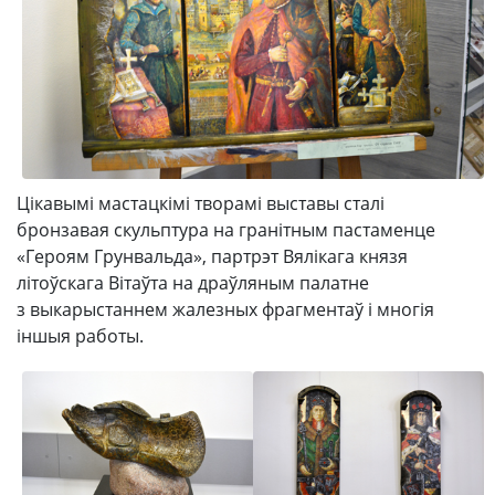
Цікавымі мастацкімі творамі выставы сталі
бронзавая скульптура на гранітным пастаменце
«Героям Грунвальда», партрэт Вялікага князя
літоўскага Вітаўта на драўляным палатне
з выкарыстаннем жалезных фрагментаў і многія
іншыя работы.