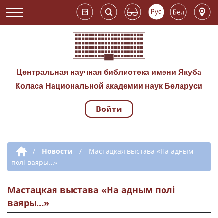
Центральная научная библиотека имени Якуба
Коласа Национальной академии наук Беларуси
Войти
Навигация по сай
Дополнительная навигация
/
Новости
/
Мастацкая выстава «На адным
полі ваяры…»
Мастацкая выстава «На адным полі
ваяры…»