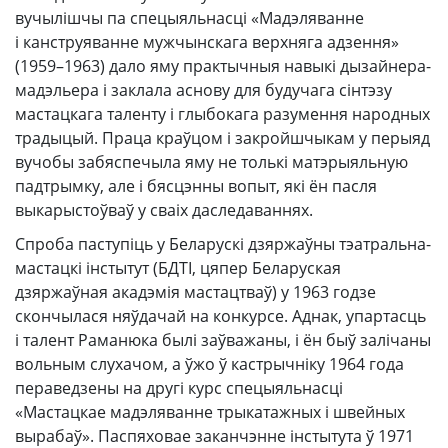
вучылішчы па спецыяльнасці «Мадэляванне
і канструяванне мужчынскага верхняга адзення»
(1959–1963) дало яму практычныя навыкі дызайнера-
мадэльера і заклала аснову для будучага сінтэзу
мастацкага таленту і глыбокага разумення народных
традыцый. Праца краўцом і закройшчыкам у перыяд
вучобы забяспечыла яму не толькі матэрыяльную
падтрымку, але і бясцэнны вопыт, які ён пасля
выкарыстоўваў у сваіх даследаваннях.
Спроба паступіць у Беларускі дзяржаўны тэатральна-
мастацкі інстытут (БДТІ, цяпер Беларуская
дзяржаўная акадэмія мастацтваў) у 1963 годзе
скончылася няўдачай на конкурсе. Аднак, упартасць
і талент Раманюка былі заўважаны, і ён быў залічаны
вольным слухачом, а ўжо ў кастрычніку 1964 года
пераведзены на другі курс спецыяльнасці
«Мастацкае мадэляванне трыкатажных і швейных
вырабаў». Паспяховае заканчэнне інстытута ў 1971