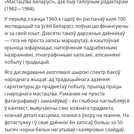
«Мастацтва Беларусі», дзе быў галоўным рэдактарам
(1982—1984).
У перыяд з канца 1960‑х гадоў ён распачаў каля 100
экспедыцый па ўсёй Беларусі, поўнасцю фінансуючы
іх за свой кошт. Дзесяткі тамоў дарожных дзённікаў
— гэта не проста запісы маршрутаў, а каштоўная
крыніца інфармацыі, напоўненая падрабязнымі
назіраннямі, этнаграфічнымі запісамі, апісаннямі
побыту і традыцый.
Яго даследаванні ахоплівалі шырокі спектр бакоў
народнага жыцця: ад традыцыйнага адзення
і архітэктуры да прадметаў побыту, прылад працы
і народнага мастацтва. Раманюк не проста
фатаграфаваў і замалёўваў – ён глыбока паглыбляўся
ў кантэкст, вывучаючы сэнс кожнага прадмета,
кожнай дэталі касцюма, кожнага ўзору на тканіне. На
фотастужку і ў свае дзённікі ён запісаў больш за 50
тысяч чорна-белых негатываў і каляровых слайдаў.