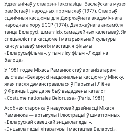
Удзельнічаў у стварэнні экспазіцыі Заслаўскага музея
рамёстваў і народных промыслаў (1977). Стварыў
сцэнічныя касцюмы для Дзяржаўнага акадэмічнага
народнага хору БССР (1974), Дзяржаўнага ансамбля
танца Беларусі, шматлікіх самадзейных калетываў. Як
спецыяліст па касцюме і матэрыяльнай культуры
кансультаваў многія мастацкія фільмы
«Беларусьфільма», у тым ліку фільм «Людзі на
балоце».
У 1981 годзе Міхась Раманюк стаў арганізатарам
выставы «Беларускі нацыянальны касцюм» у Мінску,
якая пасля дэманстравалася ў Парыжы і Ліёне
ў Францыі, дзе да яе быў выдадзены каталог
«Costume nationales Belorusse» (Paris, 1981).
Асобная старонка ў навуковай дзейнасці Міхася
Раманюка — артыкулы і ілюстрацыі ў шматтомных
«Беларускай савецкай энцыклапедыі»,
«Энцыклапедыі літаратуры і мастацтва Беларусі»,