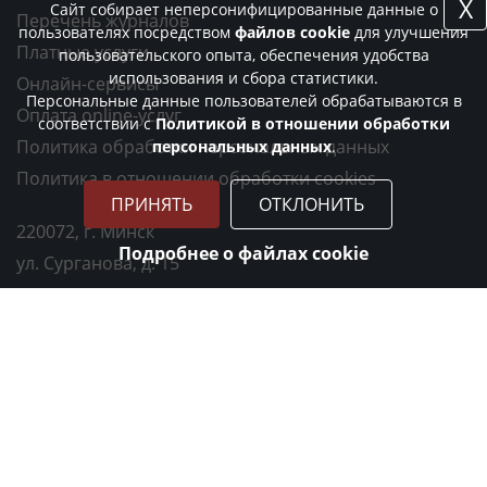
X
Сайт собирает неперсонифицированные данные о
Перечень журналов
пользователях посредством
файлов cookie
для улучшения
Платные услуги
пользовательского опыта, обеспечения удобства
использования и сбора статистики.
Онлайн-сервисы
Персональные данные пользователей обрабатываются в
Оплата online-услуг
соответствии с
Политикой в отношении обработки
Политика обработки персональных данных
персональных данных
.
Политика в отношении обработки cookies
ПРИНЯТЬ
ОТКЛОНИТЬ
220072, г. Минск
Подробнее о файлах cookie
ул. Сурганова, д. 15
ст. м. "Академия наук"
+375 17 375-04-75
csl@kolas.basnet.by
УНП 100217231