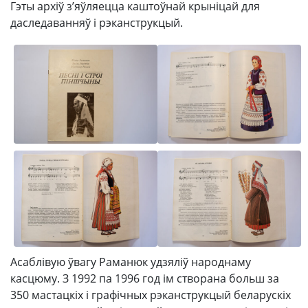
Гэты архіў з’яўляецца каштоўнай крыніцай для
даследаванняў і рэканструкцый.
Асаблівую ўвагу Раманюк удзяліў народнаму
касцюму. З 1992 па 1996 год ім створана больш за
350 мастацкіх і графічных рэканструкцый беларускіх