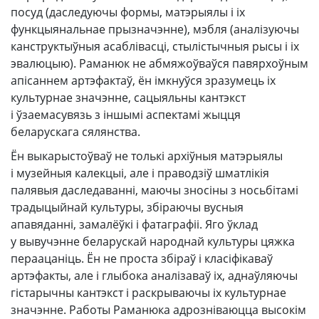
посуд (даследуючы формы, матэрыялы і іх
функцыянальнае прызначэнне), мэбля (аналізуючы
канструктыўныя асаблівасці, стылістычныя рысы і іх
эвалюцыю). Раманюк не абмяжоўваўся павярхоўным
апісаннем артэфактаў, ён імкнуўся зразумець іх
культурнае значэнне, сацыяльны кантэкст
і ўзаемасувязь з іншымі аспектамі жыцця
беларускага сялянства.
Ён выкарыстоўваў не толькі архіўныя матэрыялы
і музейныя калекцыі, але і праводзіў шматлікія
палявыя даследаванні, маючы зносіны з носьбітамі
традыцыйнай культуры, збіраючы вусныя
апавяданні, замалёўкі і фатаграфіі. Яго ўклад
у вывучэнне беларускай народнай культуры цяжка
пераацаніць. Ён не проста збіраў і класіфікаваў
артэфакты, але і глыбока аналізаваў іх, аднаўляючы
гістарычны кантэкст і раскрываючы іх культурнае
значэнне. Работы Раманюка адрозніваюцца высокім