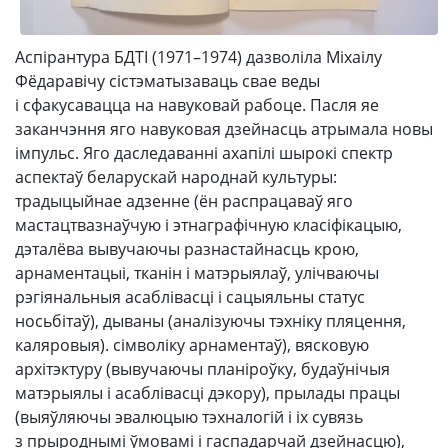
Аспірантура БДТІ (1971–1974) дазволіла Міхаілу
Фёдаравічу сістэматызаваць свае веды
і сфакусавацца на навуковай рабоце. Пасля яе
заканчэння яго навуковая дзейнасць атрымала новы
імпульс. Яго даследаванні ахапілі шырокі спектр
аспектаў беларускай народнай культуры:
традыцыйнае адзенне (ён распрацаваў яго
мастацтвазнаўчую і этнаграфічную класіфікацыю,
дэталёва вывучаючы разнастайнасць крою,
арнаментацыі, тканін і матэрыялаў, улічваючы
рэгіянальныя асаблівасці і сацыяльны статус
носьбітаў), дываны (аналізуючы тэхніку пляцення,
каляровыя). сімволіку арнаментаў), вясковую
архітэктуру (вывучаючы планіроўку, будаўнічыя
матэрыялы і асаблівасці дэкору), прылады працы
(выяўляючы эвалюцыю тэхналогій і іх сувязь
з прыроднымі ўмовамі і гаспадарчай дзейнасцю),