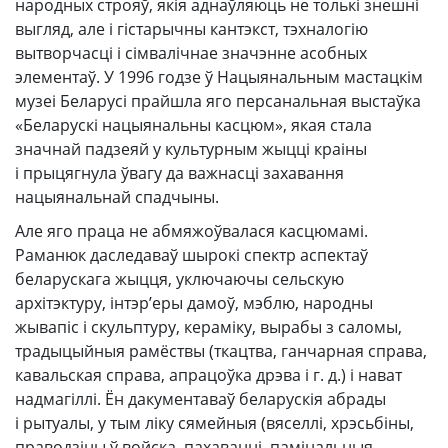
народных строяў, якія аднаўляюць не толькі знешні
выгляд, але і гістарычны кантэкст, тэхналогію
вытворчасці і сімвалічнае значэнне асобных
элементаў. У 1996 годзе ў Нацыянальным мастацкім
музеі Беларусі прайшла яго персанальная выстаўка
«Беларускі нацыянальны касцюм», якая стала
значнай падзеяй у культурным жыцці краіны
і прыцягнула ўвагу да важнасці захавання
нацыянальнай спадчыны.
Але яго праца не абмяжоўвалася касцюмамі.
Раманюк даследаваў шырокі спектр аспектаў
беларускага жыцця, уключаючы сельскую
архітэктуру, інтэр’еры дамоў, мэблю, народны
жывапіс і скульптуру, кераміку, вырабы з саломы,
традыцыйныя рамёствы (ткацтва, ганчарная справа,
кавальская справа, апрацоўка дрэва і г. д.) і нават
надмагіллі. Ён дакументаваў беларускія абрады
і рытуалы, у тым ліку сямейныя (вяселлі, хрэсьбіны,
праводзіны ў войска, пахаванні, памінальныя