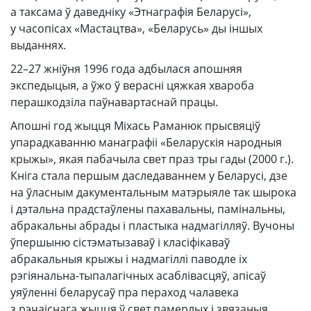
а таксама ў даведніку «Этнаграфія Беларусі»,
у часопісах «Мастацтва», «Беларусь» ды іншых
выданнях.
22–27 жніўня 1996 года адбылася апошняя
экспедыцыя, а ўжо ў верасні цяжкая хвароба
перашкодзіла паўнавартаснай працы.
Апошні год жыцця Міхась Раманюк прысвяціў
упарадкаванню манаграфіі «Беларускія народныя
крыжы», якая пабачыла свет праз тры гады (2000 г.).
Кніга стала першым даследаваннем у Беларусі, дзе
на ўласным дакументальным матэрыяле так шырока
і дэтальна прадстаўлены пахавальны, памінальны,
абракальны абрады і пластыка надмагілляў. Вучоны
ўпершыню сістэматызаваў і класіфікаваў
абракальныя крыжы і надмагіллі паводле іх
рэгіянальна-тыпалагічных асаблівасцяў, апісаў
уяўленні беларусаў пра пераход чалавека
з рэчаіснага жыцця ў свет памерлых і звязаныя