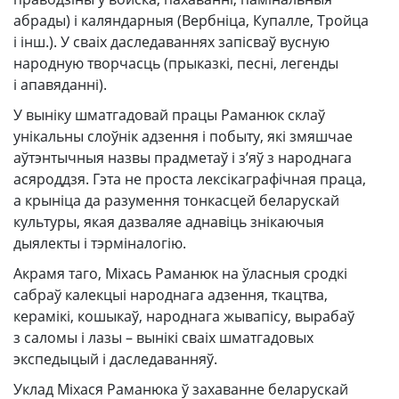
абрады) і каляндарныя (Вербніца, Купалле, Тройца
і інш.). У сваіх даследаваннях запісваў вусную
народную творчасць (прыказкі, песні, легенды
і апавяданні).
У выніку шматгадовай працы Раманюк склаў
унікальны слоўнік адзення і побыту, які змяшчае
аўтэнтычныя назвы прадметаў і з’яў з народнага
асяроддзя. Гэта не проста лексікаграфічная праца,
а крыніца да разумення тонкасцей беларускай
культуры, якая дазваляе аднавіць знікаючыя
дыялекты і тэрміналогію.
Акрамя таго, Міхась Раманюк на ўласныя сродкі
сабраў калекцыі народнага адзення, ткацтва,
керамікі, кошыкаў, народнага жывапісу, вырабаў
з саломы і лазы – вынікі сваіх шматгадовых
экспедыцый і даследаванняў.
Уклад Міхася Раманюка ў захаванне беларускай