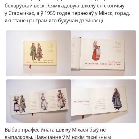
беларускай вёскі. Сямігадовую школу ён скончыў
у Старычках, а ў 1959 годзе пераехаў у Мінск, горад,
які стане цэнтрам яго будучай дзейнасці.
Выбар прафесійнага шляху Міхася быў не
выпадковы. Навучанне ў Мінскім тэхнічным