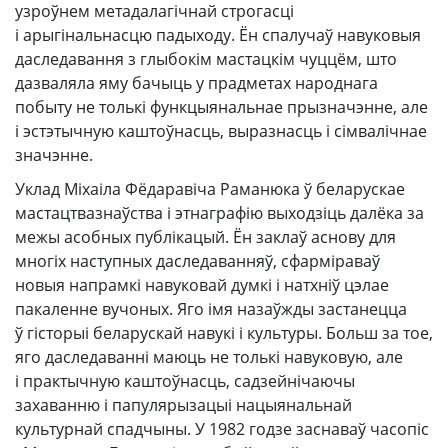
узроўнем метадалагічнай строгасці
і арыгінальнасцю падыходу. Ён спалучаў навуковыя
даследавання з глыбокім мастацкім чуццём, што
дазваляла яму бачыць у прадметах народнага
побыту не толькі функцыянальнае прызначэнне, але
і эстэтычную каштоўнасць, выразнасць і сімвалічнае
значэнне.
Уклад Міхаіла Фёдаравіча Раманюка ў беларускае
мастацтвазнаўства і этнаграфію выходзіць далёка за
межы асобных публікацый. Ён заклаў аснову для
многіх наступных даследаванняў, сфарміраваў
новыя напрамкі навуковай думкі і натхніў цэлае
пакаленне вучоных. Яго імя назаўжды застанецца
ў гісторыі беларускай навукі і культуры. Больш за тое,
яго даследаванні маюць не толькі навуковую, але
і практычную каштоўнасць, садзейнічаючы
захаванню і папулярызацыі нацыянальнай
культурнай спадчыны. У 1982 годзе заснаваў часопіс