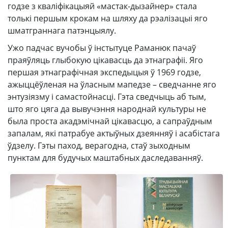
годзе з кваліфікацыяй «мастак-дызайнер» стала
толькі першым крокам на шляху да рэалізацыі яго
шматграннага патэнцыялу.
Ужо падчас вучобы ў інстытуце Раманюк пачаў
праяўляць глыбокую цікавасць да этнаграфіі. Яго
першая этнаграфічная экспедыцыя ў 1969 годзе,
ажыццёўленая на ўласным мапедзе – сведчанне яго
энтузіязму і самастойнасці. Гэта сведчыць аб тым,
што яго цяга да вывучэння народнай культуры не
была проста акадэмічнай цікавасцю, а сапраўдным
запалам, які патрабуе актыўных дзеянняў і асабістага
ўдзелу. Гэты паход, верагодна, стаў зыходным
пунктам для будучых маштабных даследаванняў.