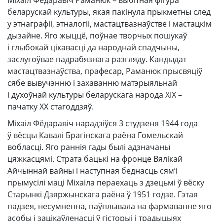
Міхаіл Фёдаравіч Раманюк – выбітная фігура
беларускай культуры, якая пакінула прыкметны след
у этнаграфіі, этналогіі, мастацтвазнаўстве і мастацкім
дызайне. Яго жыццё, поўнае творчых пошукаў
і глыбокай цікавасці да народнай спадчыны,
заслугоўвае падрабязнага разгляду. Кандыдат
мастацтвазнаўства, прафесар, Раманюк прысвяціў
сябе вывучэнню і захаванню матэрыяльнай
і духоўнай культуры беларускага народа XIX –
пачатку XX стагоддзяў.
Міхаіл Фёдаравіч нарадзіўся 3 студзеня 1944 года
ў вёсцы Кавалі Брагінскага раёна Гомельскай
вобласці. Яго раннія гады былі адзначаны
цяжкасцямі. Страта бацькі на фронце Вялікай
Айчыннай вайны і наступная беднасць сям’і
прымусілі маці Міхаіла пераехаць з дзецьмі ў вёску
Старынкі Дзяржынскага раёна ў 1951 годзе. Гэтая
падзея, несумненна, паўплывала на фармаванне яго
асобы і зацікаўленасці ў гісторыі і традыцыях