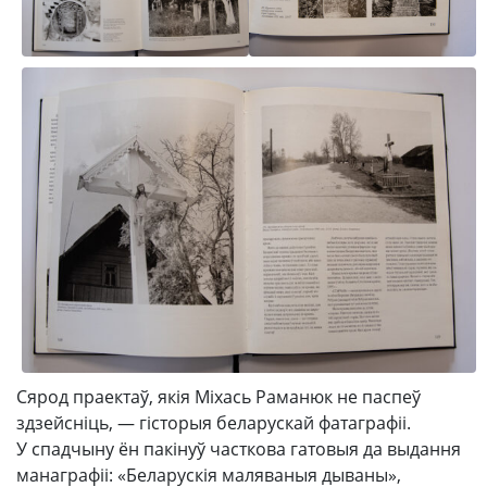
Сярод праектаў, якія Міхась Раманюк не паспеў
здзейсніць, — гісторыя беларускай фатаграфіі.
У спадчыну ён пакінуў часткова гатовыя да выдання
манаграфіі: «Беларускія маляваныя дываны»,