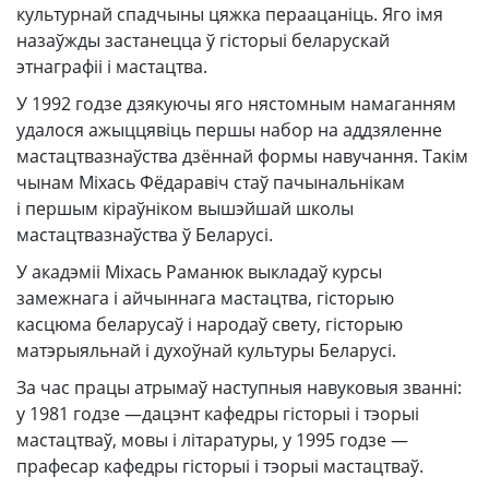
культурнай спадчыны цяжка пераацаніць. Яго імя
назаўжды застанецца ў гісторыі беларускай
этнаграфіі і мастацтва.
У 1992 годзе дзякуючы яго нястомным намаганням
удалося ажыццявіць першы набор на аддзяленне
мастацтвазнаўства дзённай формы навучання. Такім
чынам Міхась Фёдаравіч стаў пачынальнікам
і першым кіраўніком вышэйшай школы
мастацтвазнаўства ў Беларусі.
У акадэміі Міхась Раманюк выкладаў курсы
замежнага і айчыннага мастацтва, гісторыю
касцюма беларусаў і народаў свету, гісторыю
матэрыяльнай і духоўнай культуры Беларусі.
За час працы атрымаў наступныя навуковыя званні:
у 1981 годзе —дацэнт кафедры гісторыі і тэорыі
мастацтваў, мовы і літаратуры, у 1995 годзе —
прафесар кафедры гісторыі і тэорыі мастацтваў.