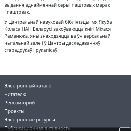
выдання аднайменнай серыі паштовых марак
і паштовак.
У Цэнтральнай навуковай бібліятэцы імя Якуба
Коласа НАН Беларусі захоўваюцца кнігі Міхася
Раманюка, яны знаходзяцца ва ўніверсальнай
чытальнай зале і ў Цэнтры даследаванняў
старадрукаў і рукапісаў.
Электронный каталог
Читателю
Репозиторий
Проекты
Электронные ресурсы
Публикационная активность