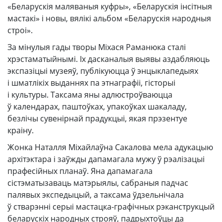
«Беларускія маляваныя куфры», «Беларускія інсітныя
мастакі» і новы, вялікі альбом «Беларускія народныя
строі».
За мінулыя гады творы Міхася Раманюка сталі
хрэстаматыйнымі. Іх дасканалыя выявы аздабляюць
экспазіцыі музеяў, публікуюцца ў энцыклапедыях
і шматлікіх выданнях па этнаграфіі, гісторыі
і культуры. Таксама яны адлюстроўваюцца
ў календарах, паштоўках, упакоўках шакаладу,
безлічы сувенірнай прадукцыі, якая прэзентуе
краіну.
Жонка Наталля Міхайлаўна Сакалова мела адукацыю
архітэктара і заўжды дапамагала мужу ў рэалізацыі
прафесійных планаў. Яна дапамагала
сістэматызаваць матэрыялы, сабраныя падчас
палявых экспедыцый, а таксама ўдзельнічала
ў стварэнні серыі мастацка-графічных рэканструкцый
беларускіх народных строяў, падрыхтоўцы да