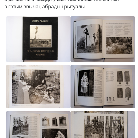
з гэтым звычаі, абрады і рытуалы.