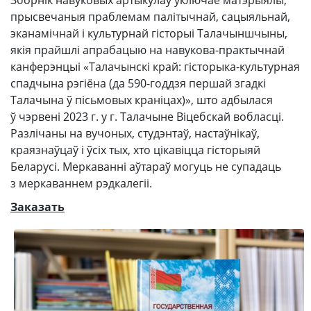
прысвечаныя праблемам палітычнай, сацыяльнай,
эканамічнай і культурнай гісторыі Талачыншчыны,
якія прайшлі апрабацыю на навукова-практычнай
канферэнцыі «Талачынскі край: гісторыка-культурная
спадчына рэгіёна (да 590-годдзя першай згадкі
Талачына ў пісьмовых краніцах)», што адбылася
ў чэрвені 2023 г. у г. Талачыне Віцебскай вобласці.
Разлічаны на вучоных, студэнтаў, настаўнікаў,
краязнаўцаў і ўсіх тых, хто цікавіцца гісторыяй
Беларусі. Меркаванні аўтараў могуць не супадаць
з меркаваннем рэдкалегіі.
Заказать