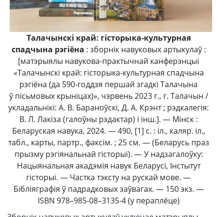
Талачынскі край: гісторыка-культурная
спадчына рэгіёна
: зборнік навуковых артыкулаў :
[матэрыялы навукова-практычнай канферэнцыі
«Талачынскі край: гісторыка-культурная спадчына
рэгіёна (да 590-годдзя першай згадкі Талачына
ў пісьмовых крыніцах)», чэрвень 2023 г., г. Талачын /
укладальнікі: А. В. Бараноўскі, Д. А. Крэнт ; рэдкалегія:
В. Л. Лакіза (галоўны рэдактар) і інш.]. — Мінск :
Беларуская навука, 2024. — 490, [1] с. : іл., каляр. іл.,
табл., карты, партр., факсім. ; 25 см. — (Беларусь праз
прызму рэгіянальнай гісторыі). — У надзагалоўку:
Нацыянальная акадэмія навук Беларусі, Інстытут
гісторыі. — Частка тэксту на рускай мове. —
Бібліяграфія ў падрадковых заўвагах. — 150 экз. —
ISBN 978–985-08–3135‑4 (у пераплёце)
Зборнік навуковых артыкулаў уключае матэрыялы,