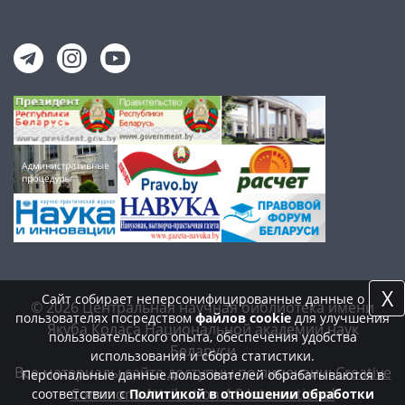
X
Сайт собирает неперсонифицированные данные о
© 2026 Центральная научная библиотека имени
пользователях посредством
файлов cookie
для улучшения
Якуба Коласа Национальной академии наук
пользовательского опыта, обеспечения удобства
Беларуси
использования и сбора статистики.
Все материалы сайта доступны по лицензии:
Creative
Персональные данные пользователей обрабатываются в
Commons Attribution 4.0 International
соответствии с
Политикой в отношении обработки