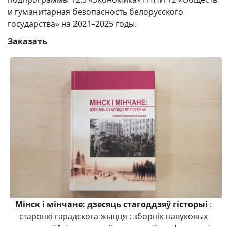
и гуманитарная безопасность белорусского
государства» на 2021–2025 годы.
Заказать
Мінск і мінчане: дзесяць стагоддзяў гісторыі
:
старонкі гарадскога жыцця : зборнік навуковых