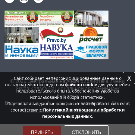
X
Сайт собирает неперсонифицированные данные о
© 2026 Центральная научная библиотека имени
пользователях посредством
файлов cookie
для улучшения
Якуба Коласа Национальной академии наук
пользовательского опыта, обеспечения удобства
Беларуси
использования и сбора статистики.
Все материалы сайта доступны по лицензии:
Creative
Персональные данные пользователей обрабатываются в
Commons Attribution 4.0 International
соответствии с
Политикой в отношении обработки
персональных данных
.
ПРИНЯТЬ
ОТКЛОНИТЬ