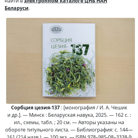
найти в
электронном каталоге ЦНБ НАН
Беларуси
.
Сорбция цезия-137
: [монография / И. А. Чешик
и др.]. — Минск : Беларуская навука, 2025. — 162 с. :
ил., схемы, табл. ; 20 см. — Авторы указаны на
обороте титульного листа. — Библиография: с. 144—
161 (214 назв.). — 100 экз. — ISBN 978–985-08–3338‑9