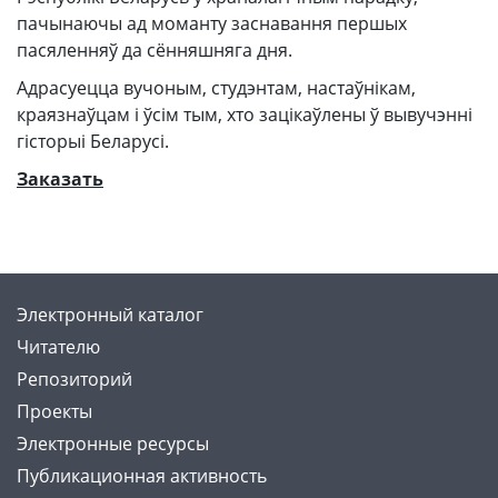
пачынаючы ад моманту заснавання першых
пасяленняў да сённяшняга дня.
Адрасуецца вучоным, студэнтам, настаўнікам,
краязнаўцам і ўсім тым, хто зацікаўлены ў вывучэнні
гісторыі Беларусі.
Заказать
Электронный каталог
Читателю
Репозиторий
Проекты
Электронные ресурсы
Публикационная активность