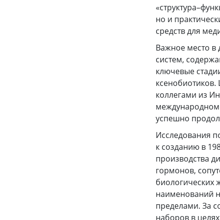
«структура–функ
но и практическ
средств для мед
Важное место в 
систем, содержа
ключевые стади
ксенобиотиков. 
коллегами из Ин
международном у
успешно продол
Исследования по
к созданию в 19
производства д
гормонов, сопут
биологических ж
наименований на
пределами. За 
наборов в целях