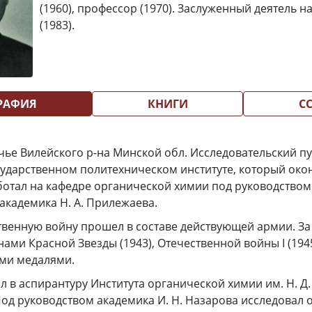
(1960), профессор (1970). Заслуженный деятель н
(1983).
РАФИЯ
КНИГИ
С
ечье Вилейского р-на Минской обл. Исследовательский пу
ударственном политехническом институте, который оконч
аботал на кафедре органической химии под руководство
академика Н. А. Прилежаева.
венную войну прошел в составе действующей армии. За
ми Красной Звезды (1943), Отечественной войны I (1945) 
ими медалями.
ил в аспирантуру Института органической химии им. Н. Д
Под руководством академика И. Н. Назарова исследовал ок