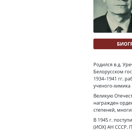
БИОГ
Родился в д. Ур
Белорусском гос
1934–1941 гг. р
ученого-химика 
Великую Отечест
награжден ордена
степеней, мног
В 1945 г. поступ
(ИОХ) АН СССР. 