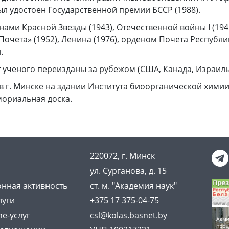
л удостоен Государственной премии БССР (1988).
ми Красной Звезды (1943), Отечественной войны I (1945) 
 Почета» (1952), Ленина (1976), орденом Почета Республ
.
 ученого переизданы за рубежом (США, Канада, Израиль
 в г. Минске на здании Института биоорганической хими
мориальная доска.
220072, г. Минск
ул. Сурганова, д. 15
нная активность
ст. м. "Академия наук"
луги
+375 17 375-04-75
ne-услуг
csl@kolas.basnet.by