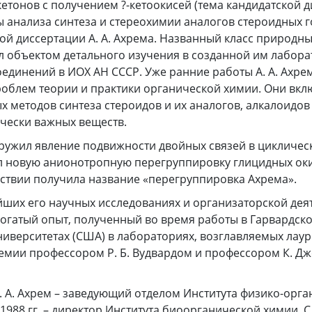
тонов с получением ?-кетоокисей (тема кандидатской д
ты анализа синтеза и стереохимии аналогов стероидных 
ой диссертации А. А. Ахрема. Названный класс природн
л объектом детального изучения в созданной им лабор
единений в ИОХ АН СССР. Уже ранние работы А. А. Ахре
облем теории и практики органической химии. Они вкл
х методов синтеза стероидов и их аналогов, алкалоидов 
чески важных веществ.
аружил явление подвижности двойных связей в цикличес
ыл новую анионотропную перегруппировку глицидных оки
ствии получила название «перегруппировка Ахрема».
йших его научных исследованиях и организаторской дея
огатый опыт, полученный во время работы в Гарвардск
иверситетах (США) в лабораториях, возглавляемых лау
мии профессором Р. Б. Вудвардом и профессором К. Дж
 А. А. Ахрем – заведующий отделом Института физико-орг
1988 гг. – директор Института биоорганической химии. С 