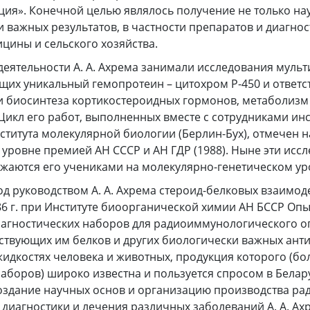
ция». Конечной целью являлось получение не только на
и важных результатов, в частности препаратов и диагно
ицины и сельского хозяйства.
деятельности А. А. Ахрема занимали исследования мул
щих уникальный гемопротеин – цитохром Р-450 и ответс
и биосинтеза кортикостероидных гормонов, метаболизм
Цикл его работ, выполненных вместе с сотрудниками инс
ститута молекулярной биологии (Берлин-Бух), отмечен н
ровне премией АН СССР и АН ГДР (1988). Ныне эти исс
жаются его учениками на молекулярно-генетическом ур
д руководством А. А. Ахрема стероид-белковых взаимо
86 г. при Институте биоорганической химии АН БССР Оп
иагностических наборов для радиоиммунологического 
ствующих им белков и других биологически важных анти
идкостях человека и животных, продукция которого (бо
боров) широко известна и пользуется спросом в Белару
создание научных основ и организацию производства р
 диагностики и лечения различных заболеваний А. А. Ах