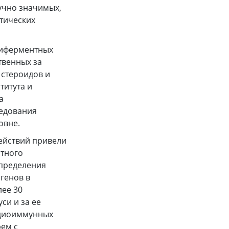
учно значимых,
стических
ьтиферментных
твенных за
 стероидов и
титута и
а
ледования
овне.
действий привели
ытного
определения
генов в
лее 30
си и за ее
адиоиммунных
рем с