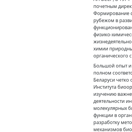
почетным директ
Формирование с
рубежом в разв
функционирован
физико-химическ
жизнедеятельно
химии природных
органического с
Большой опыт и 
полном соответ
Беларуси четко 
Института биоор
изучению важне
деятельности и
молекулярных б
функции в орга
разработку мето
механизмов биос