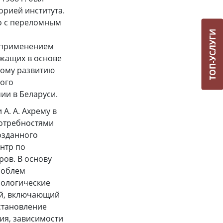
орией института.
о с переломным
ТОП-УСЛУГИ
 применением
ежащих в основе
ному развитию
кого
ии в Беларуси.
А. А. Ахрему в
потребностями
озданного
нтр по
ов. В основу
роблем
иологические
ий, включающий
становление
ия, зависимости