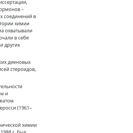
иссертации,
гормонов –
ых соединений в
атории химии
ма охватывали
ючали в себя
и других
ких диеновых
сей стероидов,
тельности
ом и
реатом
еросси (1961–
анической химии
1988 г. был