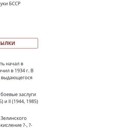
ауки БССР
СЫЛКИ
ть начал в
ил в 1934 г. В
м выдающегося
 боевые заслуги
и II (1944, 1985)
. Зелинского
исление ?-, ?-