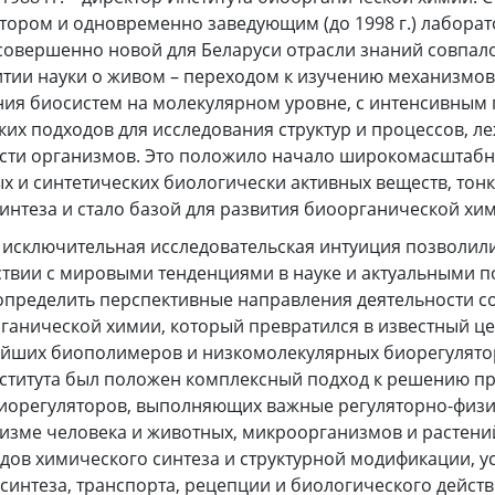
ором и одновременно заведующим (до 1998 г.) лаборат
овершенно новой для Беларуси отрасли знаний совпал
итии науки о живом – переходом к изучению механизмов
ия биосистем на молекулярном уровне, с интенсивным
их подходов для исследования структур и процессов, л
сти организмов. Это положило начало широкомасштаб
 и синтетических биологически активных веществ, тон
интеза и стало базой для развития биоорганической хим
исключительная исследовательская интуиция позволили 
ствии с мировыми тенденциями в науке и актуальными 
определить перспективные направления деятельности с
ганической химии, который превратился в известный це
йших биополимеров и низкомолекулярных биорегулятор
нститута был положен комплексный подход к решению п
иорегуляторов, выполняющих важные регуляторно-физ
низме человека и животных, микроорганизмов и растен
дов химического синтеза и структурной модификации, у
интеза, транспорта, рецепции и биологического действ