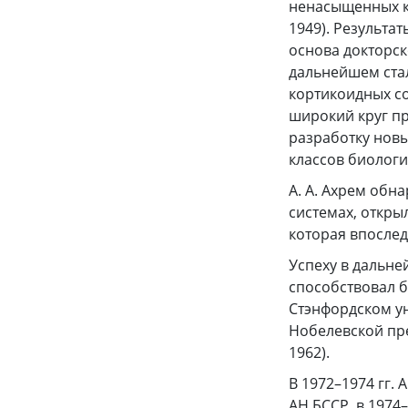
ненасыщенных ке
1949). Результа
основа докторск
дальнейшем ста
кортикоидных со
широкий круг пр
разработку новы
классов биологи
А. А. Ахрем обн
системах, откр
которая впослед
Успеху в дальне
способствовал б
Стэнфордском ун
Нобелевской пре
1962).
В 1972–1974 гг.
АН БССР, в 1974–