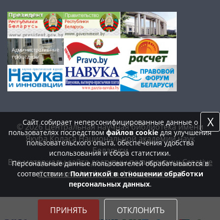
X
Сайт собирает неперсонифицированные данные о
© 2026 Центральная научная библиотека имени
пользователях посредством
файлов cookie
для улучшения
Якуба Коласа Национальной академии наук
пользовательского опыта, обеспечения удобства
Беларуси
использования и сбора статистики.
Все материалы сайта доступны по лицензии:
Creative
Персональные данные пользователей обрабатываются в
Commons Attribution 4.0 International
соответствии с
Политикой в отношении обработки
персональных данных
.
ПРИНЯТЬ
ОТКЛОНИТЬ