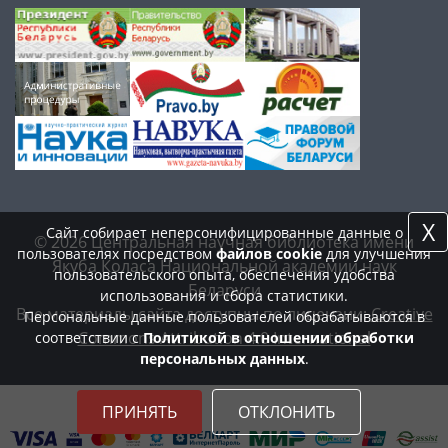
X
Сайт собирает неперсонифицированные данные о
© 2026 Центральная научная библиотека имени
пользователях посредством
файлов cookie
для улучшения
Якуба Коласа Национальной академии наук
пользовательского опыта, обеспечения удобства
Беларуси
использования и сбора статистики.
Все материалы сайта доступны по лицензии:
Creative
Персональные данные пользователей обрабатываются в
Commons Attribution 4.0 International
соответствии с
Политикой в отношении обработки
персональных данных
.
ПРИНЯТЬ
ОТКЛОНИТЬ