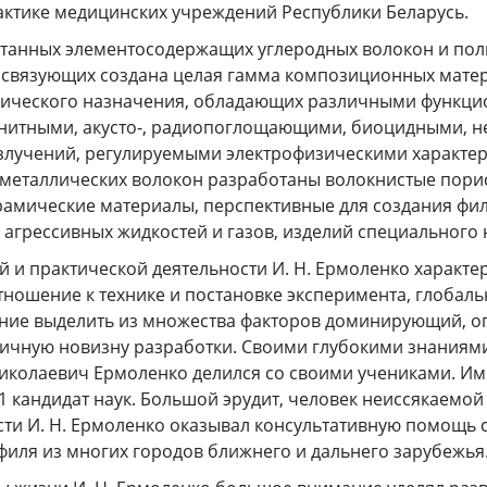
актике медицинских учреждений Республики Беларусь.
отанных элементосодержащих углеродных волокон и по
 связующих создана целая гамма композиционных мате
нического назначения, обладающих различными функц
гнитными, акусто-, радиопоглощающими, биоцидными, 
злучений, регулируемыми электрофизическими характер
-металлических волокон разработаны волокнистые пори
рамические материалы, перспективные для создания фил
 агрессивных жидкостей и газов, изделий специального
й и практической деятельности И. Н. Ермоленко характе
ношение к технике и постановке эксперимента, глобал
ние выделить из множества факторов доминирующий, 
тичную новизну разработки. Своими глубокими знаниям
иколаевич Ермоленко делился со своими учениками. Им
21 кандидат наук. Большой эрудит, человек неиссякаемой
сти И. Н. Ермоленко оказывал консультативную помощь 
иля из многих городов ближнего и дальнего зарубежья