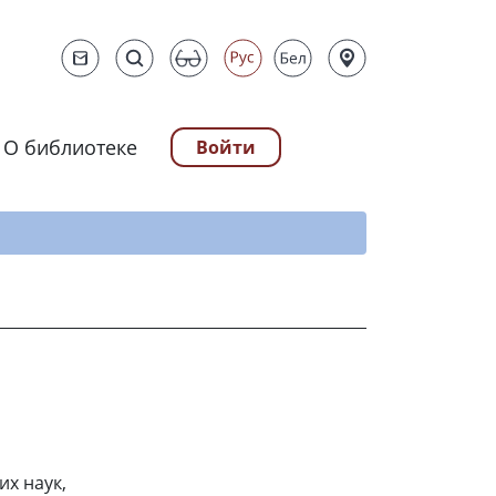
О библиотеке
Войти
ту
х наук,