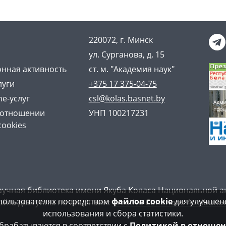
220072, г. Минск
ул. Сурганова, д. 15
нная активность
ст. м. "Академия наук"
луги
+375 17 375-04-75
ne-услуг
csl@kolas.basnet.by
 отношении
УНП 100217231
cookies
аучная библиотека имени Якуба Коласа Национальной а
пользователях посредством
файлов cookie
для улучшени
айта доступны по лицензии:
Creative Commons Attribution
использования и сбора статистики.
рабатываются в соответствии с
Политикой в отношен