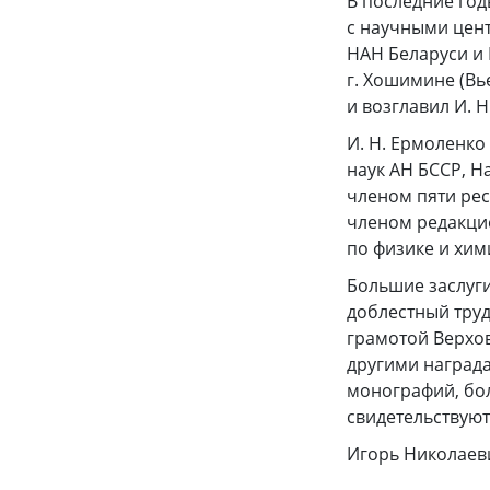
В последние год
с научными цент
НАН Беларуси и
г. Хошимине (Вь
и возглавил И. Н
И. Н. Ермоленко
наук АН БССР, Н
членом пяти рес
членом редакцио
по физике и хим
Большие заслуги
доблестный труд
грамотой Верхо
другими награда
монографий, бол
свидетельствуют
Игорь Николаеви