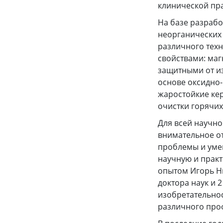
клинической пр
На базе разраб
неорганических
различного тех
свойствами: ма
защитными от и
основе оксидно
жаростойкие ке
очистки горячих
Для всей научно
внимательное от
проблемы и уме
научную и прак
опытом Игорь Н
доктора наук и 
изобретательно
различного проф