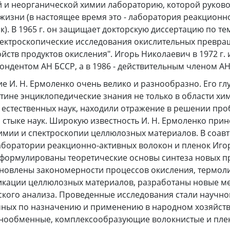
й и неорганической химии лабораторию, которой руково
жизни (в настоящее время это - лаборатория реакционн
к). В 1965 г. он защищает докторскую диссертацию по те
пектроскопические исследования окислительных превр
йств продуктов окисления". Игорь Николаевич в 1972 г.
ндентом АН БССР, а в 1986 - действительным членом АН
е И. Н. Ермоленко очень велико и разнообразно. Его гл
ине энциклопедические знания не только в области хим
 естественных наук, находили отражение в решении про
стыке наук. Широкую известность И. Н. Ермоленко прин
имии и спектроскопии целлюлозных материалов. В соавт
аборатории реакционно-активных волокон и пленок Иго
формулированы теоретические основы синтеза новых 
новлены закономерности процессов окисления, термоли
икации целлюлозных материалов, разработаны новые м
кого анализа. Проведенные исследования стали научно
чных по назначению и применению в народном хозяйств
нообменные, комплексообразующие волокнистые и пл