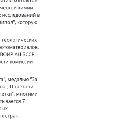
витию контактов
ической химии
 исследований в
дипол", которую
и геологических
фотоматериалов,
 ВОИР АН БССР,
ости комиссии
а", медалью "За
ина", Почетной
летки", многими
тывается 7
рых
х стран.