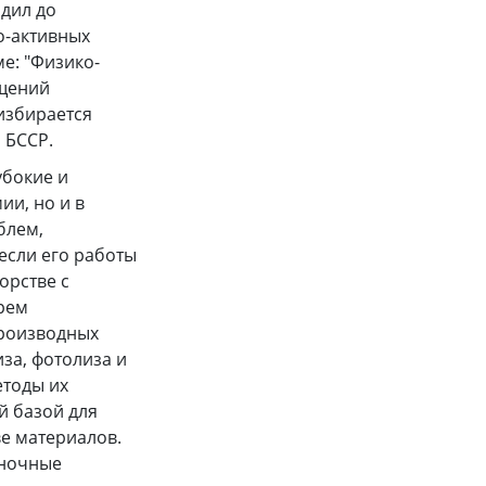
дил до
о-активных
ме: "Физико-
ащений
 избирается
 БССР.
убокие и
ии, но и в
блем,
если его работы
орстве с
рем
производных
за, фотолиза и
етоды их
й базой для
е материалов.
еночные