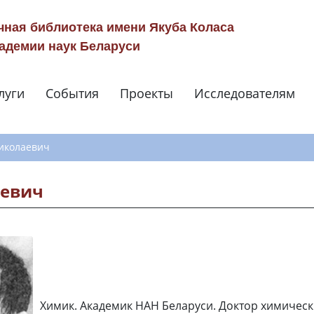
чная библиотека имени Якуба Коласа
адемии наук Беларуси
луги
События
Проекты
Исследователям
Навигация по сай
иколаевич
аевич
Химик. Академик НАН Беларуси. Доктор химически