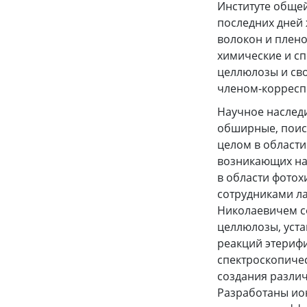
Институте обще
последних дней 
волокон и плено
химические и с
целлюлозы и сво
членом-корреспо
Научное наследи
обширные, поист
целом в области
возникающих на 
в области фотох
сотрудниками л
Николаевичем с
целлюлозы, уста
реакций этериф
спектроскопичес
создания разли
Разработаны ио