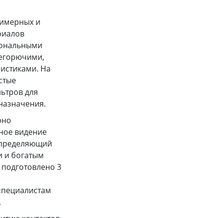
лимерных и
риалов
иональными
негорючими,
истиками. На
стые
ьтров для
 назначения.
рно
ьное видение
определяющий
и и богатым
 подготовлено 3
специалистам
.