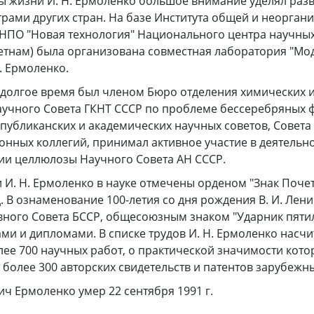
ы жизни И. Н. Ермоленко большое внимание уделял раз
рами других стран. На базе Института общей и неорган
 НПО "Новая технология" Национального центра научных
етнам) была организована совместная лаборатория "Мо
. Ермоленко.
 долгое время был членом Бюро отделения химических 
аучного Совета ГКНТ СССР по проблеме бессеребряных 
публиканских и академических научных советов, Совета
нных коллегий, принимал активное участие в деятельн
ии целлюлозы Научного Совета АН СССР.
 И. Н. Ермоленко в науке отмечены орденом "Знак Почет
. В ознаменование 100-летия со дня рождения В. И. Лен
вного Совета БССР, общесоюзным знаком "Ударник пяти
ми и дипломами. В списке трудов И. Н. Ермоленко насчи
ее 700 научных работ, о практической значимости кото
 более 300 авторских свидетельств и патентов зарубежны
ч Ермоленко умер 22 сентября 1991 г.