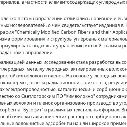
ериалов, в частности элементосодержащих углеродных 
рмоленко в этом направлении отличались новизной и вы
ных исследователей, о чем свидетельствует изданная в 19
фия "Chemically Modified Carbon Fibers and their Applica
изма формирования и структуры углеродных материалов
ормулировать подходы к управлению их свойствами и р
 заданном направлении.
еализацией данных исследований стала разработка выс
глеродных, металлуглеродных, активированных волокон
ростойких волокон и пленок. На основе углеродных вол
окой термо-, огне- и радиационной стойкостью, регулир
ах электропроводностью, каталитически- и сорбционно-
местно со Светлогорским ПО "Химволокно" сотрудникам
ивных волокон и пленок организовано производство уг
сорбента "Бусофит" в различных текстильных формах. В
особ очистки гальванических растворов сорбционно-а
ольные волокнистые адсорбенты нашли широкое примен