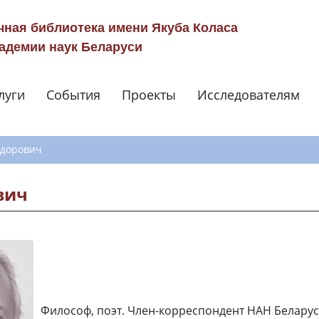
чная библиотека имени Якуба Коласа
адемии наук Беларуси
луги
События
Проекты
Исследователям
Навигация по сай
ёдорович
вич
Философ, поэт. Член-корреспондент НАН Беларус