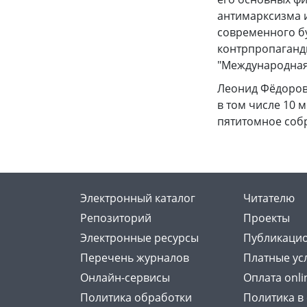
антимарксизма и
современного бу
контрпропаганды
"Международная 
Леонид Фёдорови
в том числе 10 м
пятитомное соб
Электронный каталог
Читателю
Репозиторий
Проекты
Электронные ресурсы
Публикацио
Перечень журналов
Платные ус
Онлайн-сервисы
Оплата onli
Политика обработки
Политика в