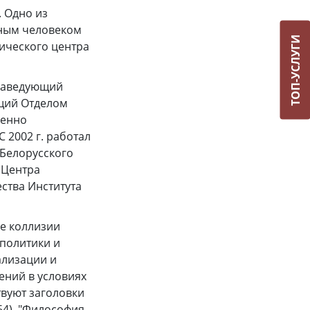
 Одно из
дным человеком
ТОП-УСЛУГИ
ического центра
 –заведующий
ющий Отделом
менно
2002 г. работал
 Белорусского
 Центра
ства Института
ые коллизии
 политики и
ализации и
ений в условиях
вуют заголовки
64), "Философия