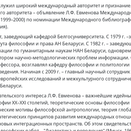
аслужил широкий международный авторитет и признание.
ого авторитета – объявление Л.Ф. Евменова Междунаро
9, 1999–2000) по номинации Международного библиограф
ия).
ент, заведующий кафедрой Белгосуниверситета. С 1979 г.
ута философии и права АН Беларуси. С 1982 г. – заведу
ации по гуманитарным наукам НАН Беларуси, одновре
тором научно-методологических проблем информации. С 
фессора, возглавлял кафедру философии и политологии
ведения. Начиная с 2009 г. – главный научный сотрудник
европейских исследований и межкультурного сотрудниче
Беларуси.
ательского интереса Л.Ф. Евменова – важнейшие идейн
фии ХХ–ХХI столетий, теоретические основы философии
ческие мотивы философской антропологии, теория глоб
атегических принципов развития международных отнош
овых интеграционных пространств. Об этом свидетельст
лософских работ – "Диалектика и революция" (Минск, 19