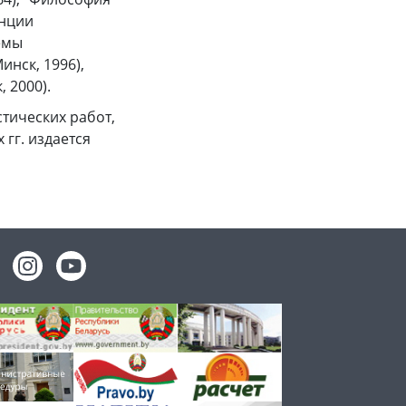
енции
емы
инск, 1996),
 2000).
тических работ,
 гг. издается