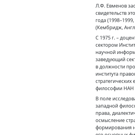
Л.Ф. Евменов з
свидетельств эт
года (1998–199
(Кембридж, Англ
С 1975 г. – доц
сектором Инстит
научной информ
заведующий сек
в должности про
института право
стратегических 
философии НАН 
В поле исследов
западной филосо
права, диалекти
осмысление стр
формирования н
его основных фи