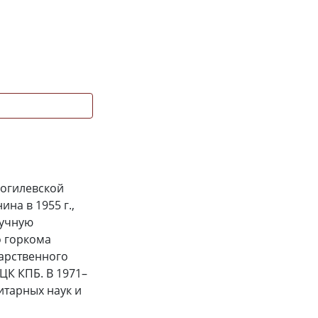
Могилевской
на в 1955 г.,
аучную
о горкома
дарственного
 ЦК КПБ. В 1971–
итарных наук и