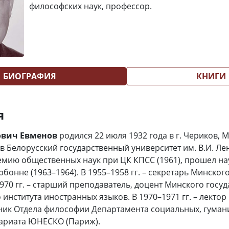
философских наук, профессор.
БИОГРАФИЯ
КНИГИ
я
ович Евменов
родился 22 июля 1932 года в г. Чериков, 
в Белорусский государственный университет им. В.И. Лени
емию общественных наук при ЦК КПСС (1961), прошел н
рбонне (1963–1964). В 1955–1958 гг. – секретарь Минског
970 гг. – старший преподаватель, доцент Минского госу
института иностранных языков. В 1970–1971 гг. – лектор
удник Отдела философии Департамента социальных, гуман
тариата ЮНЕСКО (Париж).