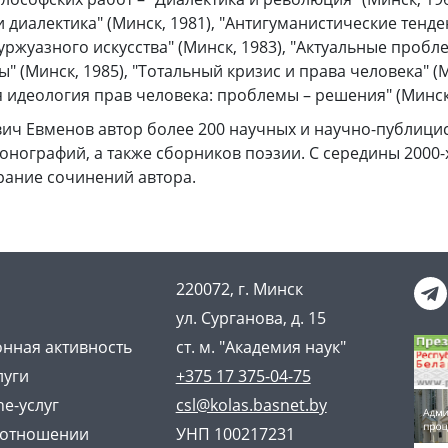
 диалектика" (Минск, 1981), "Антигуманистические тенд
ржуазного искусства" (Минск, 1983), "Актуальные пробл
" (Минск, 1985), "Тотальный кризис и права человека" (М
идеология прав человека: проблемы – решения" (Минск,
ч Евменов автор более 200 научных и научно-публицис
онографий, а также сборников поэзии. С середины 2000-х
рание сочинений автора.
220072, г. Минск
ул. Сурганова, д. 15
нная активность
ст. м. "Академия наук"
луги
+375 17 375-04-75
ne-услуг
csl@kolas.basnet.by
 отношении
УНП 100217231