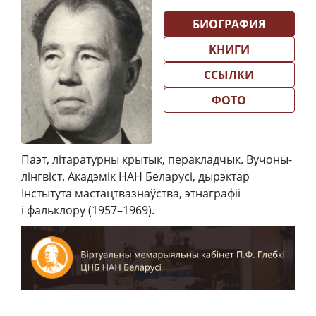
БИОГРАФИЯ
КНИГИ
ССЫЛКИ
ФОТО
Паэт, літаратурны крытык, перакладчык. Вучоны-
лінгвіст. Акадэмік НАН Беларусі, дырэктар
Інстытута мастацтвазнаўства, этнаграфіі
і фальклору (1957–1969).