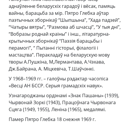
аднаўленне беларускіх гарадоў і вёсак, памяць
вайны, барацьба за мір. Пятро Глебка аўтар
паэтычных зборнікаў “Шыпшына”, “Хада падзей”,
“Чатыры вятры”, “Размова аб шчасці”, “У тыя дні”,
“Вобразы роднай краіны” і інш., літаратурна-
крытычных зборнікаў “Паэзія барацьбы і
перамогі”, “ Пытанні гісторыі, філалогіі і
мастацтва”. Перакладаў на беларускую мову
творы А.Пушкіна, М,Лермантава, А.Чэхава,
Дж.Байрана, А. Міцкевіча, Т.Шаўчэнкі.
У 1968–1969 гг. – галоўны рэдактар часопіса
«Весці АН БССР. Серыя грамадскіх навук».
Узнагароджаны ордэнамі «Знак Пашаны» (1939),
Чырвонай Зоркі (1943), Працоўнага Чырвонага
Сцяга (1949, 1955), Леніна (1965), медалямі.
Памер Пятро Глебка 18 снежня 1969 г.