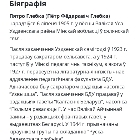
Біяграфія
Пятро Глебка
(
Пётр Фёдаравіч Глебка
)
нарадзіўся 6 ліпеня 1905 г. у вёсцы Вялікая Уса
Уздзенскага раёна Мінскай вобласці ў сялянскай
сям’і.
Пасля заканчэння Уздзенскай сямігодкі ў 1923 г.
працаваў сакратаром сельсавета, а ў 1924 г.
паступіў у Мінскі педагагічны тэхнікум, з якога ў
1927 г. перавёўся на літаратурна-лінгвістычнае
аддзяленне педагагічнага факультэта БДУ.
Адначасова быў сакратаром рэдакцыі часопіса
”Узвышша”. Пасля заканчэння БДУ працаваў у
рэдакцыях газеты “Калгаснік Беларусі”, часопіса
“Полымя рэвалюцыі”. У час Вялікай Айчыннай
вайны – у рэдакцыях франтавых газет, у
выдавецтвах Беларусі. У 1944 г. прызначаны
кіраўніком групы па складанню “Руска-
беларускага слоўніка”.