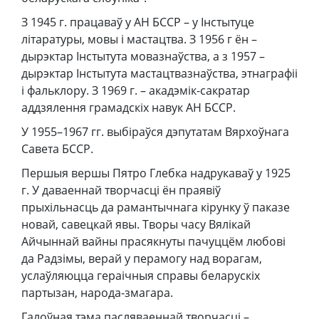
З 1945 г. працаваў у АН БССР – у Інстытуце
літаратуры, мовы і мастацтва. З 1956 г ён –
дырэктар Інстытута мовазнаўства, а з 1957 –
дырэктар Інстытута мастацтвазнаўства, этнаграфіі
і фальклору. З 1969 г. – акадэмік-сакратар
аддзялення грамадскіх навук АН БССР.
У 1955–1967 гг. выбіраўся дэпутатам Вярхоўнага
Савета БССР.
Першыя вершы Пятро Глебка надрукаваў у 1925
г. У даваеннай творчасці ён праявіў
прыхільнасць да рамантычнага кірунку ў паказе
новай, савецкай явы. Творы часу Вялікай
Айчыннай вайны прасякнуты пачуццём любові
да Радзімы, верай у перамогу над ворагам,
услаўляюцца гераічныя справы беларускіх
партызан, народа-змагара.
Галоўная тэма пасляваеннай творчасці –