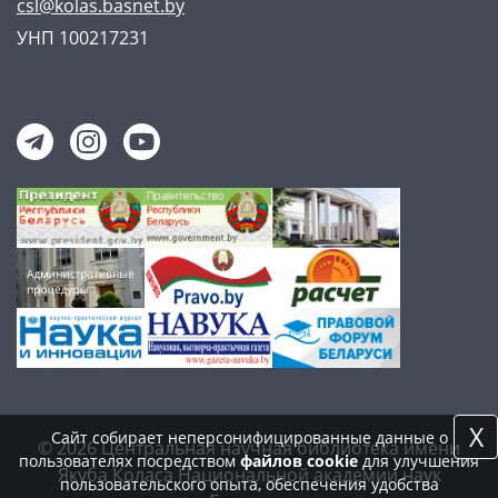
csl@kolas.basnet.by
УНП 100217231
X
Сайт собирает неперсонифицированные данные о
© 2026 Центральная научная библиотека имени
пользователях посредством
файлов cookie
для улучшения
Якуба Коласа Национальной академии наук
пользовательского опыта, обеспечения удобства