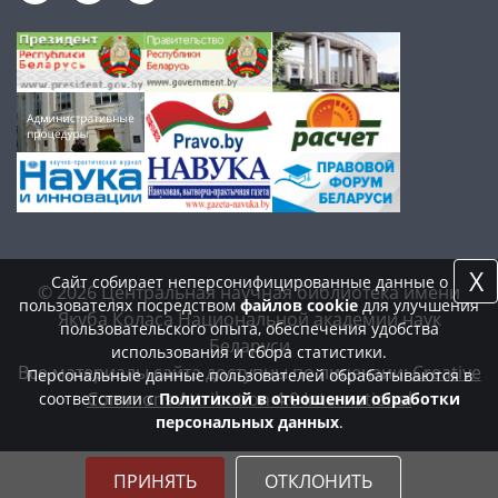
X
Сайт собирает неперсонифицированные данные о
© 2026 Центральная научная библиотека имени
пользователях посредством
файлов cookie
для улучшения
Якуба Коласа Национальной академии наук
пользовательского опыта, обеспечения удобства
Беларуси
использования и сбора статистики.
Все материалы сайта доступны по лицензии:
Creative
Персональные данные пользователей обрабатываются в
Commons Attribution 4.0 International
соответствии с
Политикой в отношении обработки
персональных данных
.
ПРИНЯТЬ
ОТКЛОНИТЬ