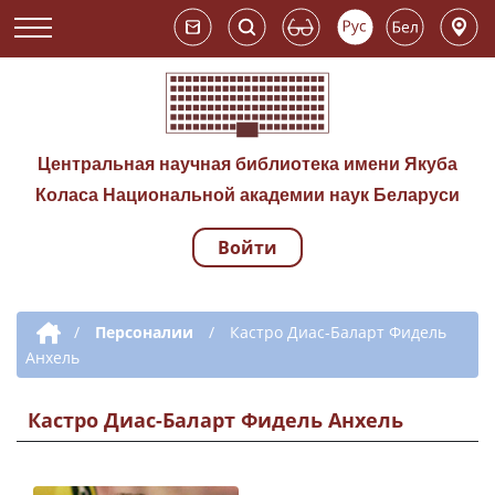
Центральная научная библиотека имени Якуба
Коласа Национальной академии наук Беларуси
Войти
Навигация по сай
Дополнительная навигация
/
Персоналии
/
Кастро Диас-Баларт Фидель
Анхель
Кастро Диас-Баларт Фидель Анхель