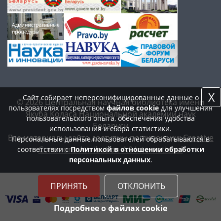
X
Сайт собирает неперсонифицированные данные о
© 2026 Центральная научная библиотека имени
пользователях посредством
файлов cookie
для улучшения
Якуба Коласа Национальной академии наук
пользовательского опыта, обеспечения удобства
Беларуси
использования и сбора статистики.
Все материалы сайта доступны по лицензии:
Creative
Персональные данные пользователей обрабатываются в
Commons Attribution 4.0 International
соответствии с
Политикой в отношении обработки
персональных данных
.
ПРИНЯТЬ
ОТКЛОНИТЬ
Подробнее о файлах cookie