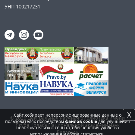
УНП 100217231
X
Сайт собирает неперсонифицированные данные о
© 2026 Центральная научная библиотека имени
пользователях посредством
файлов cookie
для улучшения
Якуба Коласа Национальной академии наук
пользовательского опыта, обеспечения удобства
Беларуси
использования и сбора статистики.