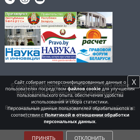
X
Сайт собирает неперсонифицированные данные о
© 2026 Центральная научная библиотека имени
пользователях посредством
файлов cookie
для улучшения
Якуба Коласа Национальной академии наук
пользовательского опыта, обеспечения удобства
Беларуси
использования и сбора статистики.
Все материалы сайта доступны по лицензии:
Creative
Персональные данные пользователей обрабатываются в
Commons Attribution 4.0 International
соответствии с
Политикой в отношении обработки
персональных данных
.
ПРИНЯТЬ
ОТКЛОНИТЬ