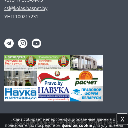
csl@kolas.basnet.by
УНП 100217231
X
Сайт собирает неперсонифицированные данные о
© 2026 Центральная научная библиотека имени
пользователях посредством
файлов cookie
для улучшения