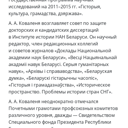
исследований на 2011–2015 гг. «Гісторыя,
культура, грамадства, дзяржава».
А. А. Коваленя возглавляет совет по защите
докторских и кандидатских диссертаций
в Институте истории НАН Беларуси. Он научный
редактор, член редакционных коллегий
и советов журналов «Доклады Национальной
академии наук Беларуси», «Весці Нацыянальнай
акадэміі навук Беларусі. Серыя гуманітарных
навук», «Архівы і справаводства», «Беларуская
думка», «Беларускі гістарычны часопіс»,
«Гісторыя і грамадазнаўства», «Историческое
пространство. Проблемы истории стран СНГ».
А. А. Коваленя неоднократно отмечался
Почетными грамотами профсоюзных комитетов
различного уровня, дважды — Свидетельством
Специального фонда Президента Республики