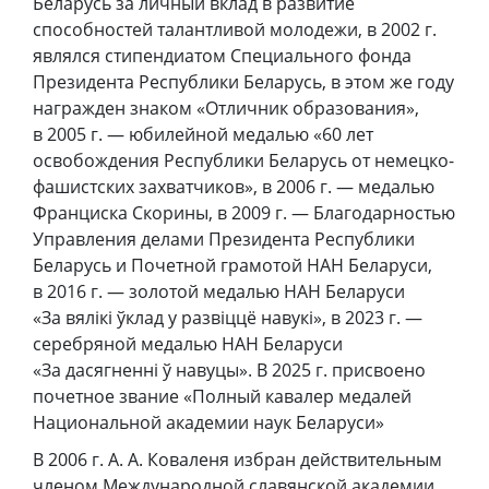
Беларусь за личный вклад в развитие
способностей талантливой молодежи, в 2002 г.
являлся стипендиатом Специального фонда
Президента Республики Беларусь, в этом же году
награжден знаком «Отличник образования»,
в 2005 г. — юбилейной медалью «60 лет
освобождения Республики Беларусь от немецко-
фашистских захватчиков», в 2006 г. — медалью
Франциска Скорины, в 2009 г. — Благодарностью
Управления делами Президента Республики
Беларусь и Почетной грамотой НАН Беларуси,
в 2016 г. — золотой медалью НАН Беларуси
«За вялікі ўклад у развіццё навукі», в 2023 г. —
серебряной медалью НАН Беларуси
«За дасягненні ў навуцы». В 2025 г. присвоено
почетное звание «Полный кавалер медалей
Национальной академии наук Беларуси»
В 2006 г. А. А. Коваленя избран действительным
членом Международной славянской академии