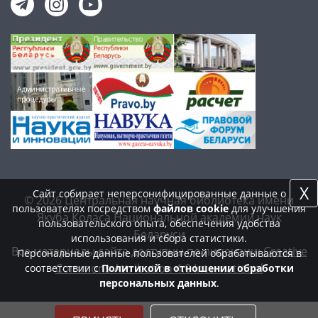
X
Сайт собирает неперсонифицированные данные о
© 2026 Центральная научная библиотека имени
пользователях посредством
файлов cookie
для улучшения
Якуба Коласа Национальной академии наук
пользовательского опыта, обеспечения удобства
Беларуси
использования и сбора статистики.
Все материалы сайта доступны по лицензии:
Creative
Персональные данные пользователей обрабатываются в
Commons Attribution 4.0 International
соответствии с
Политикой в отношении обработки
персональных данных
.