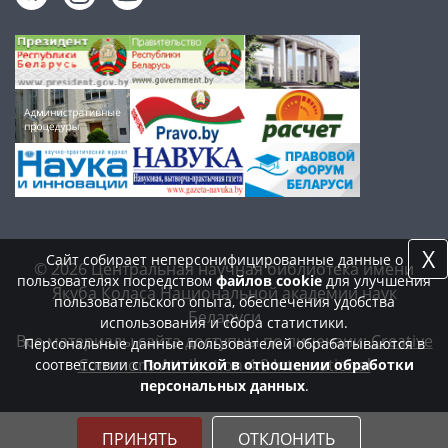
X
Сайт собирает неперсонифицированные данные о
© 2026 Центральная научная библиотека имени
пользователях посредством
файлов cookie
для улучшения
Якуба Коласа Национальной академии наук
пользовательского опыта, обеспечения удобства
Беларуси
использования и сбора статистики.
Все материалы сайта доступны по лицензии:
Creative
Персональные данные пользователей обрабатываются в
Commons Attribution 4.0 International
соответствии с
Политикой в отношении обработки
персональных данных
.
ПРИНЯТЬ
ОТКЛОНИТЬ