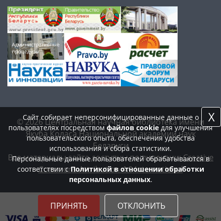
X
Сайт собирает неперсонифицированные данные о
© 2026 Центральная научная библиотека имени
пользователях посредством
файлов cookie
для улучшения
Якуба Коласа Национальной академии наук
пользовательского опыта, обеспечения удобства
Беларуси
использования и сбора статистики.
Все материалы сайта доступны по лицензии:
Creative
Персональные данные пользователей обрабатываются в
Commons Attribution 4.0 International
соответствии с
Политикой в отношении обработки
персональных данных
.
ПРИНЯТЬ
ОТКЛОНИТЬ