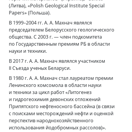
(Литва), «Polish Geological Institute Special
Papers» (Польша).
В 1999–2004 гг. А. А. Махнач являлся
председателем Белорусского геологического
общества. С 2003 г. — член подкомитета
по Государственным премиям РБ в области
науки и техники.
В 2017 г. А. А. Махнач являлся участником
II Съезда ученых Беларуси.
В 1980 г. А. А. Махнач стал лауреатом премии
Ленинского комсомола в области науки
и техники за цикл работ «Литогенез
и гидрогеохимия девонских отложений
Припятского нефтеносного бассейна (в связи
с поисками месторождений нефти и оценкой
перспектив народнохозяйственного
использования йодобромных рассолов)».