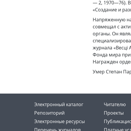
— 2, 1970—76). 
«Создание и разв
Напряженную на
совмещал с акт
органы. Он явл
специализирова
журнала «Весці 
Фонда мира при 
Награжден орден
Умер Степан Пар
Электронный каталог
Читателю
Репозиторий
Проекты
Электронные ресурсы
Публикацио
Перечень журналов
Платные ус