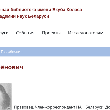
чная библиотека имени Якуба Коласа
адемии наук Беларуси
луги
События
Проекты
Исследователям
Навигация по сай
н Парфёнович
фёнович
Правовед. Член-корреспондент НАН Беларуси. Д