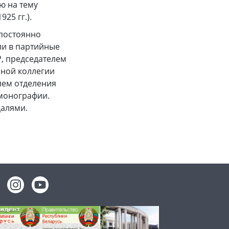
ю на тему
25 гг.).
 постоянно
ли в партийные
, председателем
нной коллегии
елем отделения
 монографии.
далями.