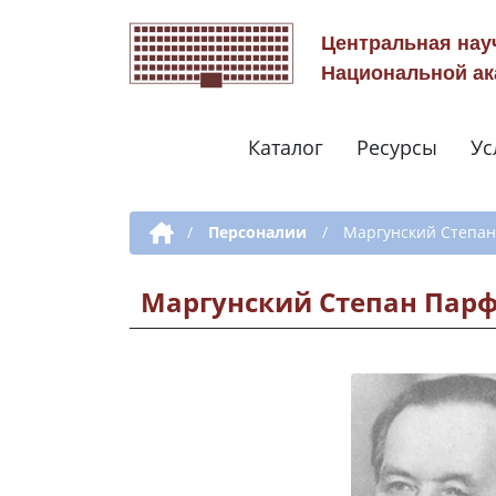
Центральная нау
Национальной ак
Каталог
Ресурсы
Ус
Дополнительная навигация
/
Персоналии
/
Маргунский Степа
Маргунский Степан Пар