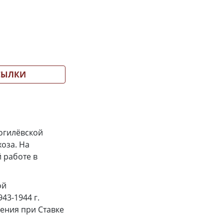
СЫЛКИ
Могилёвской
хоза. На
 работе в
ой
43-1944 г.
ения при Ставке