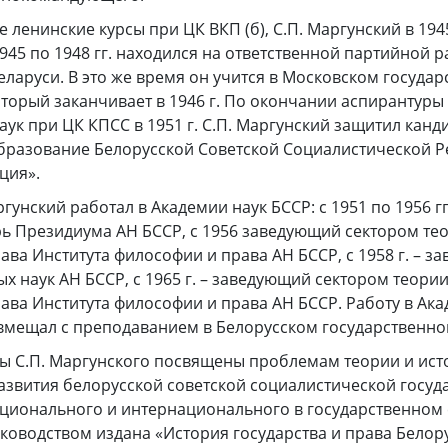
 ленинские курсы при ЦК ВКП (б), С.П. Маргунский в 1945
1945 по 1948 гг. находился на ответственной партийной 
ларуси. В это же время он учится в Московском госуда
оторый заканчивает в 1946 г. По окончании аспирантур
ук при ЦК КПСС в 1951 г. С.П. Маргунский защитил канд
бразование Белорусской Советской Социалистической Р
ция».
аргунский работал в Академии наук БССР: с 1951 по 1956 гг
ь Президиума АН БССР, с 1956 заведующий сектором те
рава Института философии и права АН БССР, с 1958 г. – 
х наук АН БССР, с 1965 г. – заведующий сектором теори
рава Института философии и права АН БССР. Работу в Ака
вмещал с преподаванием в Белорусском государственно
ы С.П. Маргунского посвящены проблемам теории и ист
азвития белорусской советской социалистической госуд
ционального и интернационального в государственном 
уководством издана «История государства и права Белорус