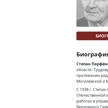
БИОГ
Биографи
Степан Парфён
области. Трудов
протяжении ряда
Могилевской и М
С 1938 г. Степа
Отечественной в
работал в управ
Верховного Гла