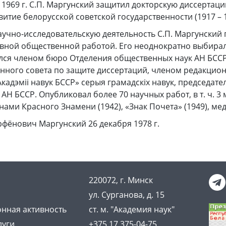
В 1969 г. С.П. Маргунский защитил докторскую диссертаци
итие белорусской советской государственности (1917 – 19
учно-исследовательскую деятельность С.П. Маргунский
ивной общественной работой. Его неоднократно выбира
ялся членом бюро Отделения общественных наук АН БССР
нного совета по защите диссертаций, членом редакцио
Акадэміі навук БССР» серыя грамадскіх навук, председат
АН БССР. Опубликовал более 70 научных работ, в т. ч. 3
ами Красного Знамени (1942), «Знак Почета» (1949), ме
фёнович Маргунский 26 декабря 1978 г.
220072, г. Минск
ул. Сурганова, д. 15
нная активность
ст. м. "Академия наук"
луги
+375 17 375-04-75