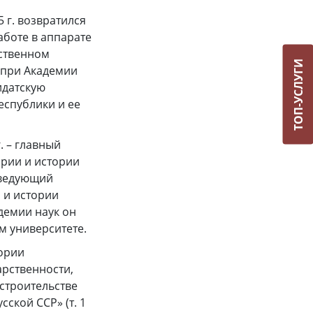
 г. возвратился
работе в аппарате
рственном
ТОП-УСЛУГИ
ы при Академии
идатскую
еспублики и ее
. – главный
ории и истории
заведующий
и и истории
демии наук он
м университете.
ории
арственности,
строительстве
ской ССР» (т. 1