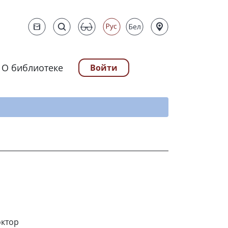
О библиотеке
Войти
ту
октор