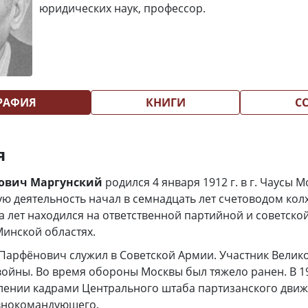
юридических наук, профессор.
РАФИЯ
КНИГИ
С
я
ович Маргунский
родился 4 января 1912 г. в г. Чаусы 
ую деятельность начал в семнадцать лет счетоводом кол
 лет находился на ответственной партийной и советской
инской областях.
н Парфёнович служил в Советской Армии. Участник Велик
ойны. Во время обороны Москвы был тяжело ранен. В 19
лении кадрами Центрального штаба партизанского движ
внокомандующего.