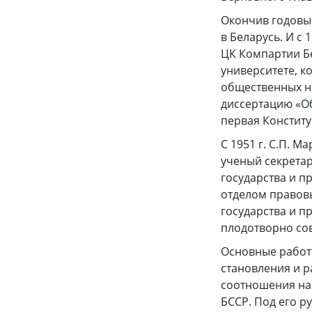
Окончив годовые
в Беларусь. И с 
ЦК Компартии Бе
университете, к
общественных на
диссертацию «О
первая Конститу
С 1951 г. С.П. М
ученый секретар
государства и п
отделом правовы
государства и п
плодотворно со
Основные работ
становления и р
соотношения на
БССР. Под его р