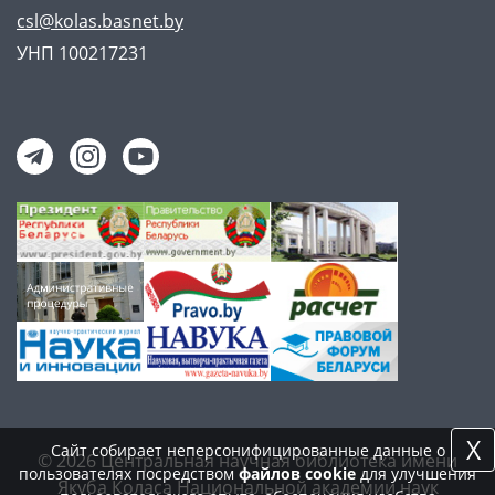
csl@kolas.basnet.by
УНП 100217231
X
Сайт собирает неперсонифицированные данные о
© 2026 Центральная научная библиотека имени
пользователях посредством
файлов cookie
для улучшения
Якуба Коласа Национальной академии наук