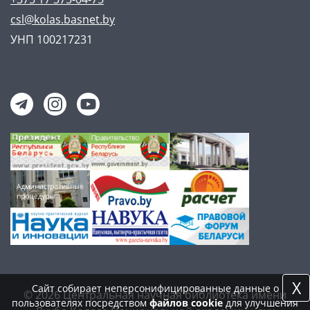
csl@kolas.basnet.by
УНП 100217231
X
Сайт собирает неперсонифицированные данные о
© 2026 Центральная научная библиотека имени
пользователях посредством
файлов cookie
для улучшения