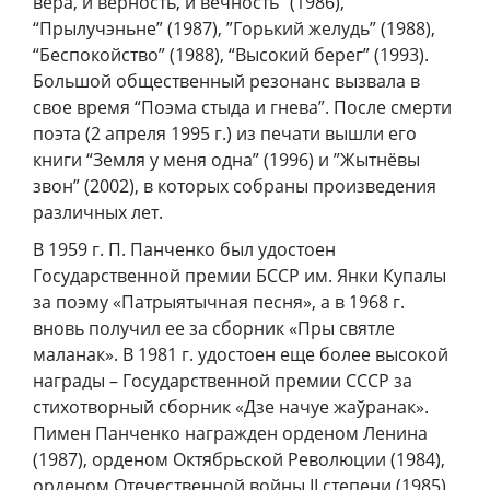
вера, и верность, и вечность” (1986),
“Прылучэньне” (1987), ”Горький желудь” (1988),
“Беспокойство” (1988), “Высокий берег” (1993).
Большой общественный резонанс вызвала в
свое время “Поэма стыда и гнева”. После смерти
поэта (2 апреля 1995 г.) из печати вышли его
книги “Земля у меня одна” (1996) и ”Жытнёвы
звон” (2002), в которых собраны произведения
различных лет.
В 1959 г. П. Панченко был удостоен
Государственной премии БССР им. Янки Купалы
за поэму «Патрыятычная песня», а в 1968 г.
вновь получил ее за сборник «Пры святле
маланак». В 1981 г. удостоен еще более высокой
награды – Государственной премии СССР за
стихотворный сборник «Дзе начуе жаўранак».
Пимен Панченко награжден орденом Ленина
(1987), орденом Октябрьской Революции (1984),
орденом Отечественной войны II степени (1985),