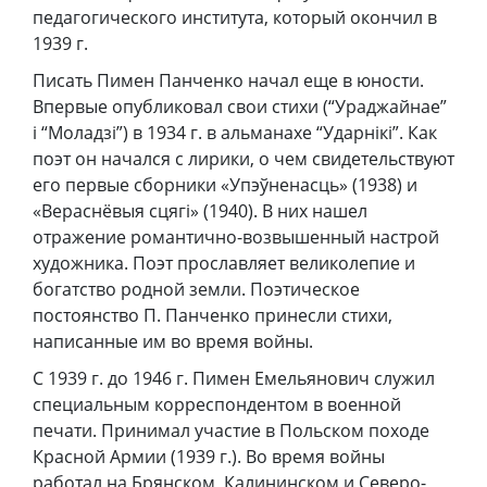
педагогического института, который окончил в
1939 г.
Писать Пимен Панченко начал еще в юности.
Впервые опубликовал свои стихи (“Ураджайнае”
і “Моладзі”) в 1934 г. в альманахе “Ударнікі”. Как
поэт он начался с лирики, о чем свидетельствуют
его первые сборники «Упэўненасць» (1938) и
«Вераснёвыя сцягі» (1940). В них нашел
отражение романтично-возвышенный настрой
художника. Поэт прославляет великолепие и
богатство родной земли. Поэтическое
постоянство П. Панченко принесли стихи,
написанные им во время войны.
С 1939 г. до 1946 г. Пимен Емельянович служил
специальным корреспондентом в военной
печати. Принимал участие в Польском походе
Красной Армии (1939 г.). Во время войны
работал на Брянском, Калининском и Северо-