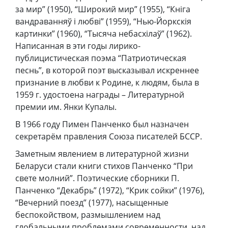
за мир” (1950), “Широкий мир” (1955), “Кнiга
вандраванняў i любвi” (1959), “Нью-Йоркскія
картинки” (1960), “Тысяча небасхілаў” (1962).
Написанная в эти годы лирико-
публицистическая поэма “Патриотическая
песнь”, в которой поэт высказывал искреннее
признание в любви к Родине, к людям, была в
1959 г. удостоена награды – Литературной
премии им. Янки Купалы.
В 1966 году Пимен Панченко был назначен
секретарём правления Союза писателей БССР.
Заметным явлением в литературной жизни
Беларуси стали книги стихов Панченко “При
свете молний”. Поэтические сборники П.
Панченко “Декабрь” (1972), “Крик сойки” (1976),
“Вечерний поезд” (1977), насыщенные
беспокойством, размышлением над
глобальными проблемами современности, над