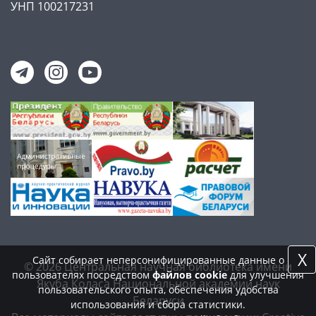
УНП 100217231
X
Сайт собирает неперсонифицированные данные о
© 2026 Центральная научная библиотека имени
пользователях посредством
файлов cookie
для улучшения
Якуба Коласа Национальной академии наук
пользовательского опыта, обеспечения удобства
Беларуси
использования и сбора статистики.