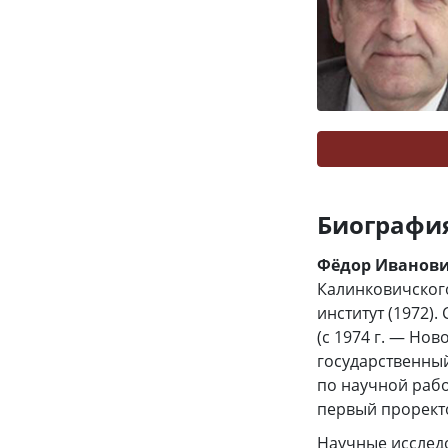
Биографи
Фёдор Иванови
Калинковичског
институт (1972).
(с 1974 г. — Но
государственный
по научной работ
первый проректо
Научные исслед