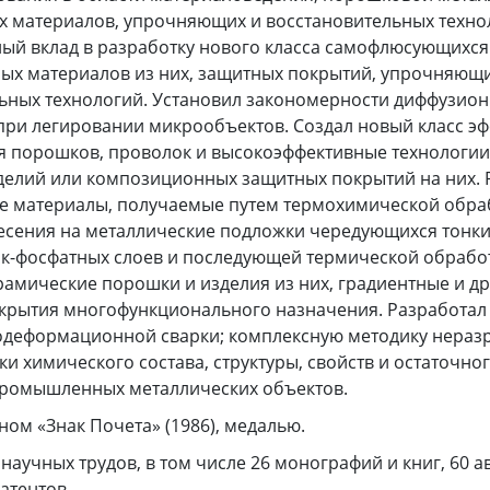
 материалов, упрочняющих и восстановительных технол
ный вклад в разработку нового класса самофлюсующихс
ых материалов из них, защитных покрытий, упрочняющ
льных технологий. Установил закономерности диффузио
при легировании микрообъектов. Создал новый класс э
 порошков, проволок и высокоэффективные технологии
зделий или композиционных защитных покрытий на них. 
 материалы, получаемые путем термохимической обра
есения на металлические подложки чередующихся тонких
к-фосфатных слоев и последующей термической обработ
амические порошки и изделия из них, градиентные и др
крытия многофункционального назначения. Разработал
одеформационной сварки; комплексную методику нера
ки химического состава, структуры, свойств и остаточно
промышленных металлических объектов.
ом «Знак Почета» (1986), медалью.
 научных трудов, в том числе 26 монографий и книг, 60 а
атентов.