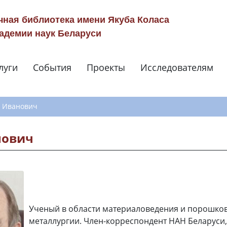
чная библиотека имени Якуба Коласа
адемии наук Беларуси
луги
События
Проекты
Исследователям
Навигация по сай
р Иванович
нович
Ученый в области материаловедения и порошко
металлургии. Член-корреспондент НАН Беларуси