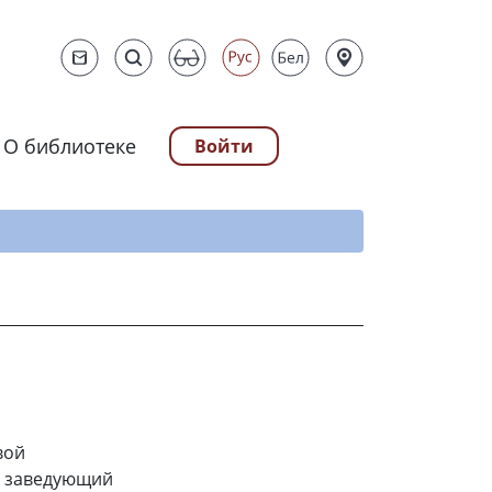
О библиотеке
Войти
ту
вой
, заведующий