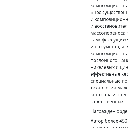
композиционных
Внес существен
и композиционн
и восстановите
массопереноса 
самофлюсущихся
инструмента, и
композиционные
послойного нан
никелевых и цин
эффективные кер
специальные по
технологии мал
контроля и оцен
ответственных 
Награжден орден
Автор более 450
свидетельств и п