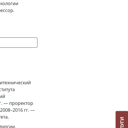
хнологии
ессор.
литехнический
ститута
кий
 г. — проректор
 2008–2016 гг. —
ета.
лургии,