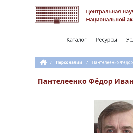
Центральная нау
Национальной ак
Каталог
Ресурсы
Ус
Дополнительная навигация
/
Персоналии
/
Пантелеенко Фёдо
Пантелеенко Фёдор Ива