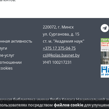
220072, г. Минск
ул. Сурганова, д. 15
нная активность
ст. м. "Академия наук"
луги
+375 17 375-04-75
ne-услуг
csl@kolas.basnet.by
 отношении
УНП 100217231
cookies
аучная библиотека имени Якуба Коласа Национальной а
пользователях посредством
файлов cookie
для улучшени
айта доступны по лицензии:
Creative Commons Attribution