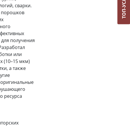
ТОП-УСЛУГИ
огий, сварки.
я порошков
их
нного
ффективных
 для получения
Разработал
ботки или
 (10–15 мкм)
ки, а также
угие
 оригинальные
зрушающего
го ресурса
вторских