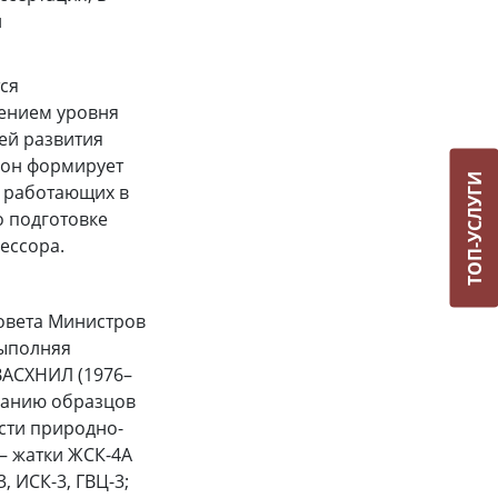
и
ся
шением уровня
ей развития
, он формирует
ТОП-УСЛУГИ
, работающих в
о подготовке
ессора.
Совета Министров
выполняя
ВАСХНИЛ (1976–
зданию образцов
сти природно-
– жатки ЖСК-4А
 ИСК-3, ГВЦ-3;