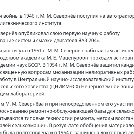
 войны в 1946 г. М. М. Севернёв поступил на автотракто
литехнического института.
 Севернёв опубликовал свою первую научную работу
ание системы смазки двигателя ЯАЗ-204».
института в 1951 г. М. М. Севернёв работал там ассистен
одством академика М. Е. Мацепуроон проходил аспиран
адемии наук БССР. В 1954 г. М. М. Севернёв защитил канд
священную вопросам механизации мелиоративных работ.
аботу в Центральный научно-исследовательский институ
 сельского хозяйства (ЦНИИМЭСХ) Нечерноземной зоны С
ющим лабораторией.
м М. М. Севернёва и при непосредственном его участи
обоснованию ремонтно-обслуживающей базы для сельск
атываются типовые технологии ремонта, методы восста
алей сельхозмашин. В результате обобщения материало
 была подготовлена и в 1964 г. защищена докторская ди