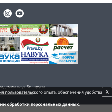
кадемии наук Беларуси
X
я пользовательского опыта, обеспечения удобства
 4.0 International
ии обработки персональных данных
.