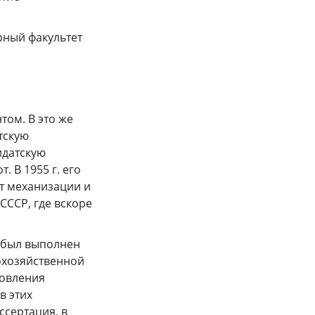
рный факультет
том. В это же
тскую
идатскую
 В 1955 г. его
т механизации и
ССР, где вскоре
и был выполнен
охозяйственной
новления
в этих
ссертация, в