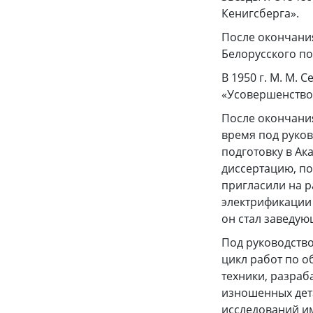
Кенигсберга».
После окончания
Белорусского по
В 1950 г. М. М.
«Усовершенствов
После окончания 
время под руков
подготовку в Ак
диссертацию, по
пригласили на р
электрификации
он стал заведу
Под руководство
цикл работ по 
техники, разраб
изношенных дет
исследований им