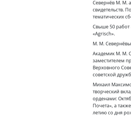
Севернёв М. М. 
свидетельств. П
тематических сб
Свыше 50 работ 
«Agrisch».
М. М. Севернёвы
Академик М. М.
заместителем пр
Верховного Сове
советской дружб
Михаил Максимо
творческий вкла
орденами: Октяб
Почета», а такж
летию со дня ро