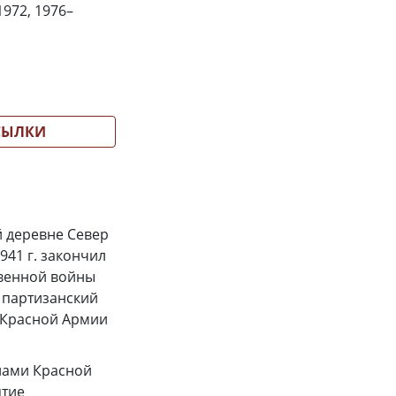
972, 1976–
СЫЛКИ
й деревне Север
941 г. закончил
твенной войны
 партизанский
м Красной Армии
енами Красной
ятие