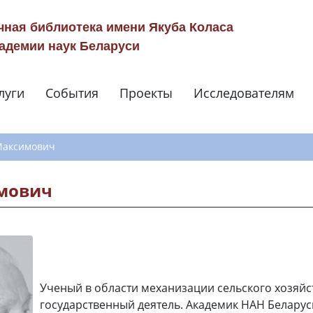
чная библиотека имени Якуба Коласа
адемии наук Беларуси
луги
События
Проекты
Исследователям
Навигация по сай
Максимович
мович
Ученый в области механизации сельского хозяйс
государственный деятель. Академик НАН Беларус