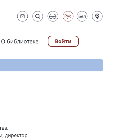
О библиотеке
Войти
ту
тва,
и, директор