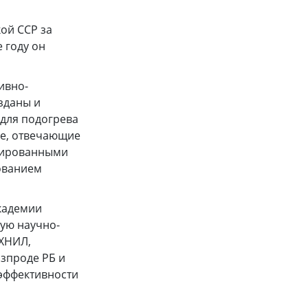
кой ССР за
 году он
ивно-
озданы и
для подогрева
ве, отвечающие
инированными
ованием
Академии
шую научно-
СХНИЛ,
зпроде РБ и
 эффективности