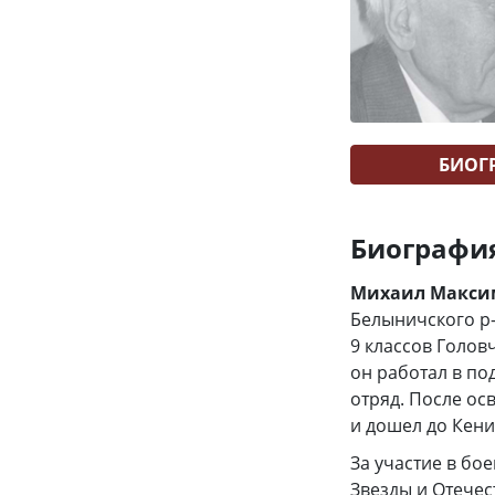
БИОГ
Биографи
Михаил Макси
Белыничского р-
9 классов Голов
он работал в п
отряд. После ос
и дошел до Кени
За участие в бо
Звезды и Отечес