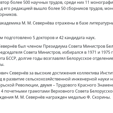
автор более 500 научных трудов, среди них 11 монографи
од его редакцией вышло более 50 сборников трудов, мо
орников.
академика М. М. Севернёва отражены в базе литератур
м подготовлено 5 докторов и 42 кандидата наук.
 Севернёв был членом Президиума Совета Министров Бел
едседателя Совета Министров, избирался в 1971 и 1975 гг
та БССР, долгие годы возглавлял Белорусское отделени
ы.
вич Севернёв за высокие достижения коллектива Инсти
д в развитие сельскохозяйственной инженерной науки 
рьской Революции, двумя – Трудового Красного Знамени
е 4 почетными грамотами Верховного Совета Белорусской
ждения М. М. Севернёв награжден медалью Ф. Скорины.