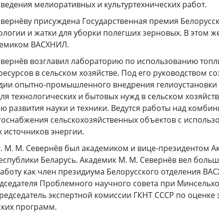
ведения мелиоративных и культуртехнических работ.
 Севернёву присуждена Государственная премия Белорусс
ологии и жатки для уборки полегших зерновых. В этом же
демиком ВАСХНИЛ.
 Севернёв возглавил лабораторию по использованию топл
ресурсов в сельском хозяйстве. Под его руководством с
адии опытно-промышленного внедрения гелиоустановки 
для технологических и бытовых нужд в сельском хозяйст
ю развития науки и техники. Ведутся работы над комб
госнабжения сельскохозяйственных объектов с использ
 источников энергии.
гг. М. М. Севернёв был академиком и вице-президентом 
еспублики Беларусь. Академик М. М. Севернёв вел боль
аботу как член президиума Белорусского отделения ВА
едседателя Проблемного научного совета при Минсельхо
редседатель экспертной комиссии ГКНТ СССР по оценке
ских программ.