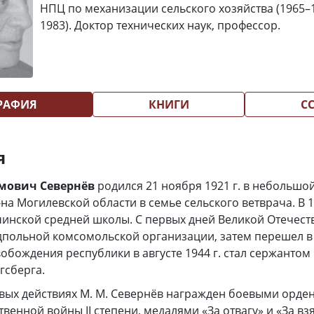
НПЦ по механизации сельского хозяйства (1965–1
1983). Доктор технических наук, профессор.
РАФИЯ
КНИГИ
С
я
мович Севернёв
родился 21 ноября 1921 г. в небольшо
на Могилевской области в семье сельского ветврача. В 1
чинской средней школы. С первых дней Великой Отечес
одпольной комсомольской организации, затем перешел в
вобождения республики в августе 1944 г. стал сержанто
гсберга.
евых действиях М. М. Севернёв награжден боевыми орд
твенной войны II степени, медалями «За отвагу» и «За вз