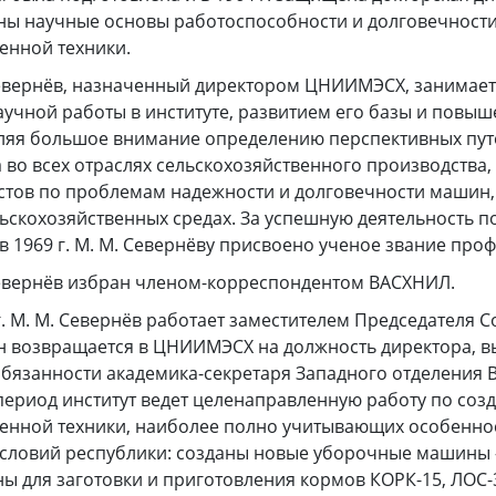
ны научные основы работоспособности и долговечност
енной техники.
 Севернёв, назначенный директором ЦНИИМЭСХ, занимает
учной работы в институте, развитием его базы и повы
еляя большое внимание определению перспективных пут
 во всех отраслях сельскохозяйственного производства
стов по проблемам надежности и долговечности машин
ьскохозяйственных средах. За успешную деятельность п
в 1969 г. М. М. Севернёву присвоено ученое звание проф
 Севернёв избран членом-корреспондентом ВАСХНИЛ.
гг. М. М. Севернёв работает заместителем Председателя 
 он возвращается в ЦНИИМЭСХ на должность директора, 
бязанности академика-секретаря Западного отделения 
тот период институт ведет целенаправленную работу по со
венной техники, наиболее полно учитывающих особенно
условий республики: созданы новые уборочные машины 
ы для заготовки и приготовления кормов КОРК-15, ЛОС-3,