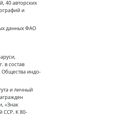
й, 40 авторских
нографий и
ных данных ФАО
аруси,
. в состав
е Общества индо-
тута и личный
награжден
, «Знак
 ССР. К 80-