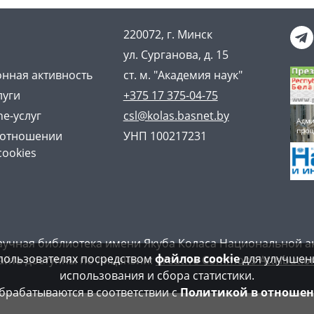
220072, г. Минск
ул. Сурганова, д. 15
нная активность
ст. м. "Академия наук"
луги
+375 17 375-04-75
ne-услуг
csl@kolas.basnet.by
 отношении
УНП 100217231
cookies
аучная библиотека имени Якуба Коласа Национальной а
пользователях посредством
файлов cookie
для улучшени
айта доступны по лицензии:
Creative Commons Attribution
использования и сбора статистики.
рабатываются в соответствии с
Политикой в отношен