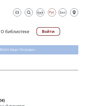
О библиотеке
Войти
ту
КИН Иван Петрович
04)