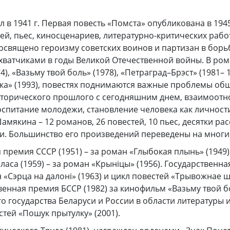
л в 1941 г. Первая повесть «Помста» опубликована в 1945
ей, пьес, киносценариев, литературно-критических рабо
священо героизму советских воинов и партизан в борь
ватчиками в годы Великой Отечественной войны. В рома
), «Вазьму твой боль» (1978), «Петраград–Брэст» (1981– 1
орка» (1993), повестях поднимаются важные проблемы о
исторического прошлого с сегодняшним днем, взаимоот
спитание молодежи, становление человека как личности
амякина – 12 романов, 26 повестей, 10 пьес, десятки расс
и. Большинство его произведений переведены на многи
 премия СССР (1951) – за роман «Глыбокая плынь» (1949)
оласа (1959) – за роман «Крыніцы» (1956). Государственн
н «Сэрца на далоні» (1963) и цикл повестей «Трывожнае 
твенная премия БССР (1982) за кинофильм «Вазьму твой б
 государства Беларуси и России в области литературы и 
стей «Пошук прытулку» (2001).