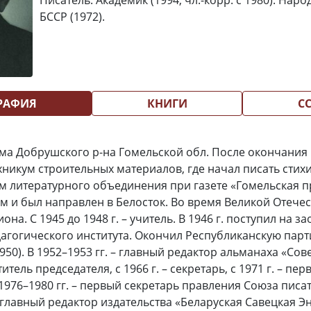
Писатель. Академик (1994, чл.-корр. с 1980). Нар
БССР (1972).
РАФИЯ
КНИГИ
С
рма Добрушского р-на Гомельской обл. После окончания
хникум строительных материалов, где начал писать стихи
 литературного объединения при газете «Гомельская пра
м и был направлен в Белосток. Во время Великой Отече
она. С 1945 до 1948 г. – учитель. В 1946 г. поступил на 
агогического института. Окончил Республиканскую пар
950). В 1952–1953 гг. – главный редактор альманаха «Сов
ститель председателя, с 1966 г. – секретарь, с 1971 г. – п
 1976–1980 гг. – первый секретарь правления Союза писа
– главный редактор издательства «Беларуская Савецкая 