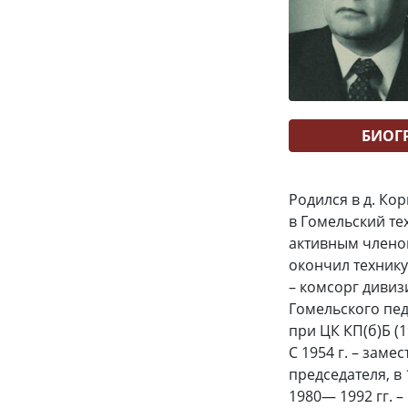
БИОГ
Родился в д. Ко
в Гомельский те
активным членом
окончил технику
– комсорг дивизи
Гомельского пед
при ЦК КП(б)Б (1
С 1954 г. – заме
председателя, в
1980— 1992 гг. 