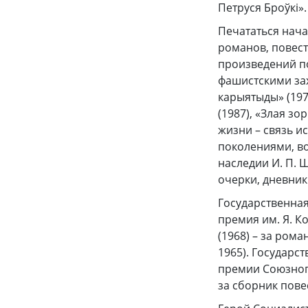
Петруся Броўкі».
Печататься нача
романов, повест
произведений по
фашистскими зах
карыятыды» (1974
(1987), «Злая з
жизни – связь 
поколениями, во
наследии И. П. Ш
очерки, дневник
Государственная
премия им. Я. К
(1968) – за рома
1965). Государс
премии Союзного
за сборник пове