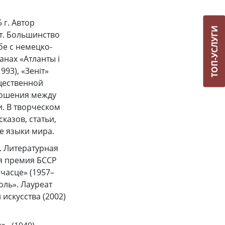
 г. Автор
ТОП-УСЛУГИ
т. Большинство
бе с немецко-
нах «Атланты i
993), «Зеніт»
бщественной
ношения между
. В творческом
казов, статьи,
е языки мира.
. Литературная
ая премия БССР
шчасце» (1957–
оль». Лауреат
искусства (2002)