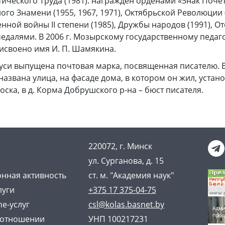
ического Труда (1981). награжден орденами «Знак Почета
ого Знамени (1955, 1967, 1971), Октябрьской Революции 
енной войны II степени (1985), Дружбы народов (1991), Оте
 медалями. В 2006 г. Мозырскому государственному педа
исвоено имя И. П. Шамякина.
аруси выпущена почтовая марка, посвященная писателю. 
названа улица, на фасаде дома, в котором он жил, устан
ска, в д. Корма Добрушского р-на – бюст писателя.
220072, г. Минск
ул. Сурганова, д. 15
нная активность
ст. м. "Академия наук"
луги
+375 17 375-04-75
ne-услуг
csl@kolas.basnet.by
 отношении
УНП 100217231