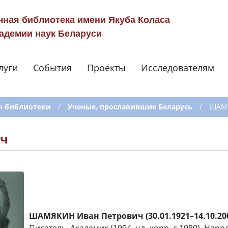
чная библиотека имени Якуба Коласа
адемии наук Беларуси
луги
События
Проекты
Исследователям
Навигация по сай
ы библиотеки
/
Ученые, прославившие Беларусь
/
ШАМЯ
ч
ШАМЯКИН Иван Петрович (30.01.1921–14.10.20