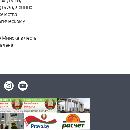
» (1949),
(1976), Ленина
чества III
гогическому
В Минске в честь
овлена