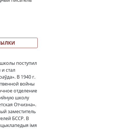
одный писатель
СЫЛКИ
 школы поступил
 и стал
ўда». В 1940 г.
ственной войны
заочное отделение
тийную школу
етская Отчизна».
ервый заместитель
телей БССР. В
Энцыклапедыя імя