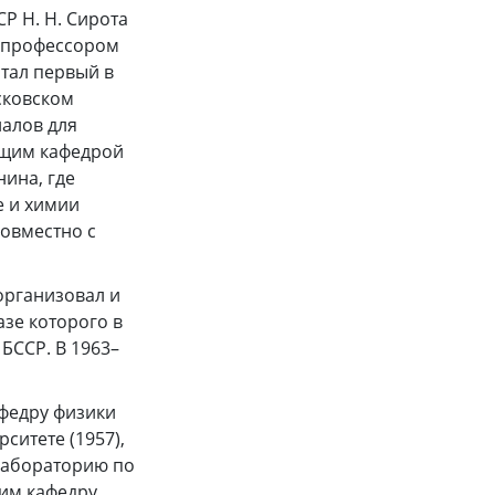
Р Н. Н. Сирота
м профессором
итал первый в
сковском
алов для
ующим кафедрой
нина, где
е и химии
овместно с
 организовал и
азе которого в
 БССР. В 1963–
афедру физики
ситете (1957),
 лабораторию по
 им кафедру