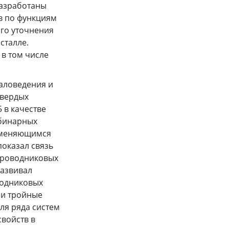
разработаны
в по функциям
ого уточнения
сталле.
 в том числе
иаловедения и
твердых
 в качестве
ибинарных
изменяющимся
показал связь
проводниковых
Развивал
водниковых
 и тройные
ля ряда систем
войств в