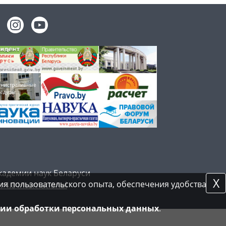
кадемии наук Беларуси
X
я пользовательского опыта, обеспечения удобства
 4.0 International
ии обработки персональных данных
.