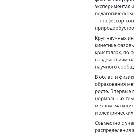
эксперименталь
педагогическом и
– профессор-кон
природообустрой
Круг научных ин
кинетике фазовы
кристаллах, по 
воздействиям на
научного сообщ
В области физи
образования мет
росте. Впервые
нормальных тем
механизма и кин
и электрических
Совместно с уч
распределения 