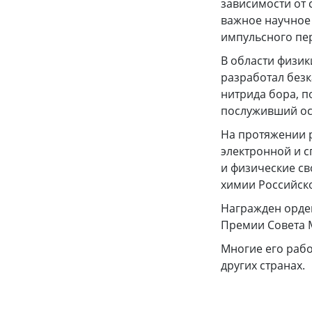
зависимости от
важное научное 
импульсного пе
В области физик
разработал без
нитрида бора, п
послуживший ос
На протяжении 
электронной и с
и физические св
химии Российско
Награжден орден
Премии Совета М
Многие его рабо
других странах.