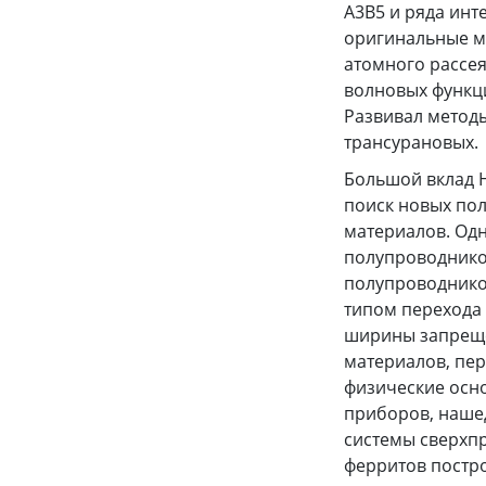
А3В5 и ряда ин
оригинальные м
атомного рассея
волновых функци
Развивал методы
трансурановых.
Большой вклад Н
поиск новых по
материалов. Одн
полупроводнико
полупроводников
типом перехода 
ширины запреще
материалов, пер
физические осн
приборов, наше
системы сверхпр
ферритов постр