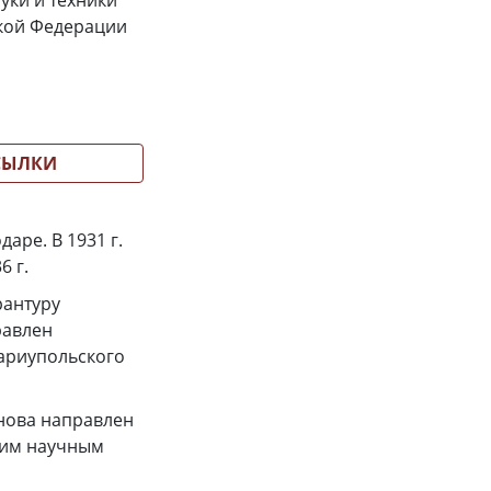
ауки и техники
ской Федерации
СЫЛКИ
аре. В 1931 г.
6 г.
рантуру
равлен
ариупольского
снова направлен
шим научным