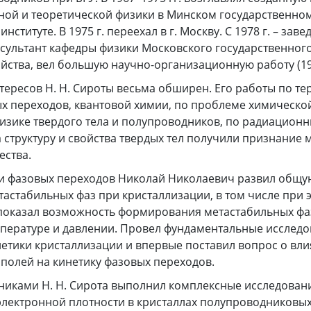
ной и теоретической физики в Минском государственно
нституте. В 1975 г. переехал в г. Москву. С 1978 г. – заве
сультант кафедры физики Московского государственног
ства, вел большую научно-организационную работу (19
тересов Н. Н. Сироты весьма обширен. Его работы по т
х переходов, квантовой химии, по проблеме химической
физике твердого тела и полупроводников, по радиацион
 структуру и свойства твердых тел получили признание
ества.
ки фазовых переходов Николай Николаевич развил общу
астабильных фаз при кристаллизации, в том числе при
 показал возможность формирования метастабильных фа
пературе и давлении. Провел фундаментальные исслед
етики кристаллизации и впервые поставил вопрос о вл
 полей на кинетику фазовых переходов.
ениками Н. Н. Сирота выполнил комплексные исследован
электронной плотности в кристаллах полупроводниковы