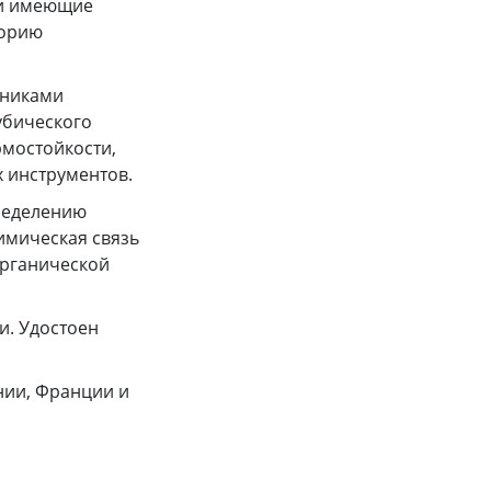
 и имеющие
еорию
ениками
убического
рмостойкости,
 инструментов.
ределению
имическая связь
органической
и. Удостоен
нии, Франции и