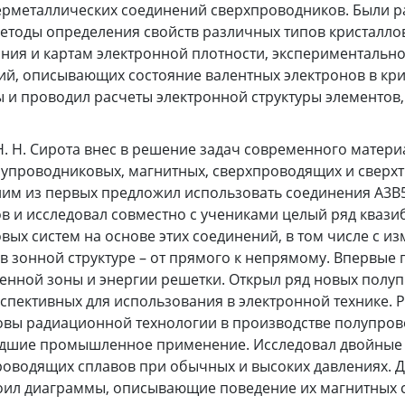
терметаллических соединений сверхпроводников. Были 
етоды определения свойств различных типов кристалло
ния и картам электронной плотности, экспериментальн
й, описывающих состояние валентных электронов в кри
 и проводил расчеты электронной структуры элементов,
. Н. Сирота внес в решение задач современного матер
лупроводниковых, магнитных, сверхпроводящих и сверх
им из первых предложил использовать соединения А3В5
в и исследовал совместно с учениками целый ряд кваз
ых систем на основе этих соединений, в том числе с 
в зонной структуре – от прямого к непрямому. Впервые 
нной зоны и энергии решетки. Открыл ряд новых полу
спективных для использования в электронной технике. 
овы радиационной технологии в производстве полупро
дшие промышленное применение. Исследовал двойные
оводящих сплавов при обычных и высоких давлениях. Д
оил диаграммы, описывающие поведение их магнитных с