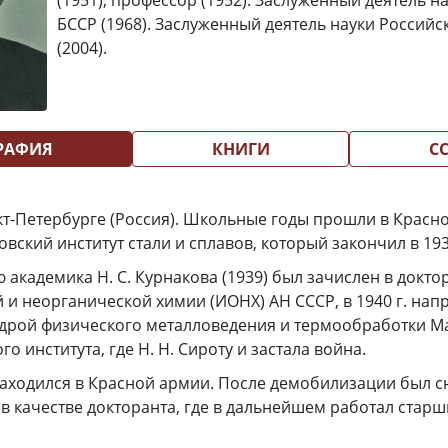
(1951), профессор (1952). Заслуженный деятель н
БССР (1968). Заслуженный деятель науки Россий
(2004).
РАФИЯ
КНИГИ
С
нкт-Петербурге (Россия). Школьные годы прошли в Краснод
вский институт стали и сплавов, который закончил в 193
академика Н. С. Курнакова (1939) был зачислен в докто
 и неорганической химии (ИОНХ) АН СССР, в 1940 г. нап
едрой физического металловедения и термообработки М
о института, где Н. Н. Сироту и застала война.
 находился в Красной армии. После демобилизации был 
в качестве докторанта, где в дальнейшем работал стар