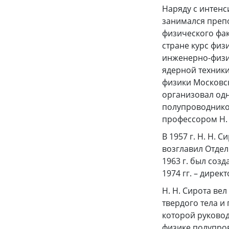
Наряду с интенс
занимался препо
физического фак
стране курс физ
инженерно-физи
ядерной техники
физики Московск
организовал од
полупроводнико
профессором Н.
В 1957 г. Н. Н. 
возглавил Отдел
1963 г. был соз
1974 гг. – дирек
Н. Н. Сирота ве
твердого тела и
которой руковод
физике полупров