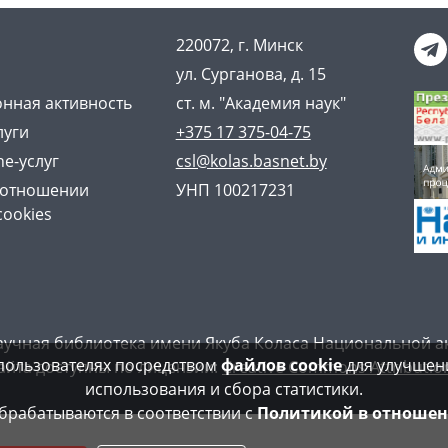
220072, г. Минск
ул. Сурганова, д. 15
нная активность
ст. м. "Академия наук"
луги
+375 17 375-04-75
ne-услуг
csl@kolas.basnet.by
 отношении
УНП 100217231
cookies
аучная библиотека имени Якуба Коласа Национальной а
пользователях посредством
файлов cookie
для улучшени
айта доступны по лицензии:
Creative Commons Attribution
использования и сбора статистики.
рабатываются в соответствии с
Политикой в отношен