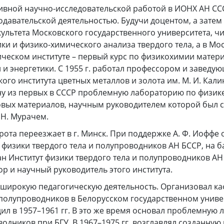
ивной научно-исследовательской работой в ИОНХ АН ССС
давательской деятельностью. Будучи доцентом, а зате
ультета Московского государственного университета, ч
ики и физико-химического анализа твердого тела, а в Мо
ческом институте – первый курс по физикохимии матери
 и энергетики. С 1955 г. работал профессором и завед
ого института цветных металлов и золота им. М. И. Кали
ну из первых в СССР проблемную лабораторию по физик
вых материалов, научным руководителем которой был с
 Н. Мурачем.
Сирота переезжает в г. Минск. При поддержке А. Ф. Иоффе
 физики твердого тела и полупроводников АН БССР, на б
дан Институт физики твердого тела и полупроводников АН
тор и научный руководитель этого института.
л широкую педагогическую деятельность. Организовал к
 полупроводников в Белорусском государственном универ
ил в 1957–1961 гг. В это же время основал проблемную
одников при БГУ. В 1967–1975 гг. возглавлял созданную