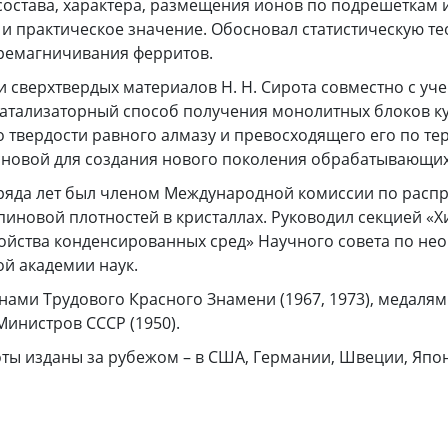
 состава, характера, размещения ионов по подрешеткам
и практическое значение. Обосновал статистическую т
ремагничивания ферритов.
и сверхтвердых материалов Н. Н. Сирота совместно с уч
катализаторный способ получения монолитных блоков к
о твердости равного алмазу и превосходящего его по те
новой для создания нового поколения обрабатывающих
ряда лет был членом Международной комиссии по расп
пиновой плотностей в кристаллах. Руководил секцией «Х
ойства конденсированных сред» Научного совета по не
й академии наук.
ами Трудового Красного Знамени (1967, 1973), медалям
инистров СССР (1950).
ты изданы за рубежом – в США, Германии, Швеции, Япо