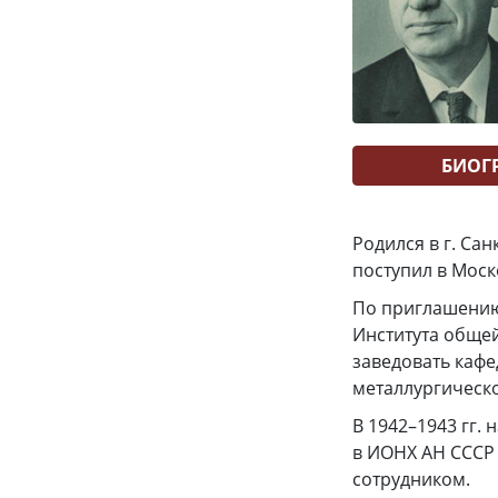
БИОГ
Родился в г. Са
поступил в Моско
По приглашению 
Института общей
заведовать каф
металлургическог
В 1942–1943 гг.
в ИОНХ АН СССР 
сотрудником.