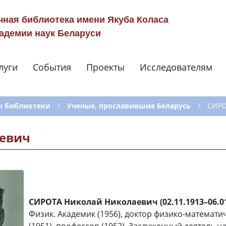
чная библиотека имени Якуба Коласа
адемии наук Беларуси
луги
События
Проекты
Исследователям
Навигация по сай
ы библиотеки
/
Ученые, прославившие Беларусь
/
СИРО
евич
СИРОТА Николай Николаевич (02.11.1913–06.01
Физик. Академик (1956), доктор физико-математи