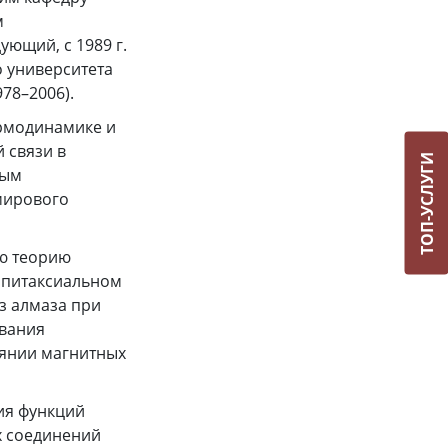
м
дующий, с 1989 г.
о университета
78–2006).
ермодинамике и
 связи в
ТОП-УСЛУГИ
ным
 мирового
ю теорию
 эпитаксиальном
з алмаза при
ования
иянии магнитных
ия функций
х соединений