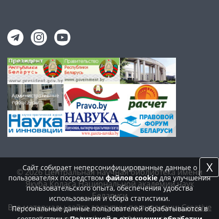
X
Сайт собирает неперсонифицированные данные о
© 2026 Центральная научная библиотека имени
пользователях посредством
файлов cookie
для улучшения
Якуба Коласа Национальной академии наук
пользовательского опыта, обеспечения удобства
Беларуси
использования и сбора статистики.
Все материалы сайта доступны по лицензии:
Creative
Персональные данные пользователей обрабатываются в
Commons Attribution 4.0 International
соответствии с
Политикой в отношении обработки