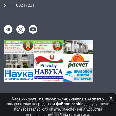
УНП 100217231
X
Сайт собирает неперсонифицированные данные о
© 2026 Центральная научная библиотека имени
пользователях посредством
файлов cookie
для улучшения
Якуба Коласа Национальной академии наук
пользовательского опыта, обеспечения удобства
Беларуси
использования и сбора статистики.